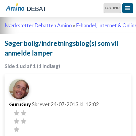
DEBAT
LOG IND
Iværksætter Debatten Amino
»
E-handel, Internet & Onli
Søger bolig/indretningsblog(s) som vil
anmelde lamper
Side 1 ud af 1 (1 indlæg)
GuruGuy
Skrevet
24-07-2013
kl. 12:02