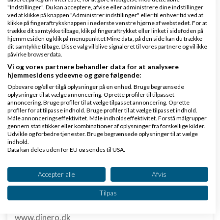
"Indstillinger". Du kan acceptere, afvise eller administrere dine indstillinger
ved at klikke på knappen "Administrer indstillinger" eller til enhver tid ved at
klikke på fingeraftryksknappen i nederste venstre hjørne af webstedet. For at
trække dit samtykke tilbage, klik på fingeraftrykket eller linket i sidefoden på
hjemmesiden og klik på menupunktet Mine data, på den side kan du trække
dit samtykke tilbage. Disse valg vil blive signaleret til vores partnere og vil ikke
Klar lønnen med Danløn
påvirke browserdata.
Lav løn på et øjeblik–nemt, sikkert
Vi og vores partnere behandler data for at analysere
hjemmesidens ydeevne og gøre følgende:
og billigt. Opret gratis konto.
Opbevare og/eller tilgå oplysninger på en enhed. Bruge begrænsede
www.danlon.dk/
oplysninger til at vælge annoncering. Oprette profiler til tilpasset
annoncering. Bruge profiler til at vælge tilpasset annoncering. Oprette
profiler for at tilpasse indhold. Bruge profiler til at vælge tilpasset indhold.
Køb en virksomhed
Måle annonceringseffektivitet. Måle indholdseffektivitet. Forstå målgrupper
gennem statistikker eller kombinationer af oplysninger fra forskellige kilder.
Køb en virksomhed med
Udvikle og forbedre tjenester. Bruge begrænsede oplysninger til at vælge
kunder og omsætning hos Saxis
indhold.
Data kan deles uden for EU og sendes til USA.
www.saxis.dk
Dit samtykke og cookie gælder udelukkende for denne hjemmeside/app.
Se partnerliste (2 IAB-leverandører)
Accepter alle
Afvis
Dinero Regnskabsprogram
Vi bruger dine data til følgende formål:
Opret nemt og hurtigt fakturaer
Tilpas
IAB's behandlingsformål:
Lav gratis bruger på Dinero i dag
Opbevare og/eller tilgå oplysninger på en
www.dinero.dk