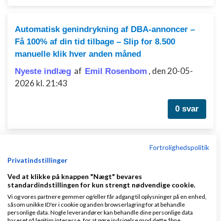
Automatisk genindrykning af DBA-annoncer –
Få 100% af din tid tilbage – Slip for 8.500
manuelle klik hver anden måned
af
,
den 20-05-
Nyeste indlæg
Emil Rosenbom
2026 kl. 21:43
0 svar
Fortrolighedspolitik
Betaling løsning - Hvilket kunne man overvej?
Privatindstillinger
af
,
den 13-03-
Nyeste indlæg
Jesper Petersen
Ved at klikke på knappen "Nægt" bevares
2026 kl. 16:00
standardindstillingen for kun strengt nødvendige cookie.
Vi og vores partnere gemmer og/eller får adgang til oplysninger på en enhed,
såsom unikke ID'er i cookie og anden browserlagring for at behandle
0 svar
personlige data. Nogle leverandører kan behandle dine personlige data
baseret på legitim interesse, for at gøre indsigelse mod dette åbne