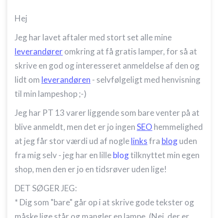
Hej
Jeg har lavet aftaler med stort set alle mine
leverandører
omkring at få gratis lamper, for så at
skrive en god og interesseret anmeldelse af den og
lidt om
leverandøren
- selvfølgeligt med henvisning
til min lampeshop ;-)
Jeg har PT 13 varer liggende som bare venter på at
blive anmeldt, men det er jo ingen
SEO
hemmelighed
at jeg får stor værdi ud af nogle
links
fra
blog
uden
fra mig selv - jeg har en lille
blog
tilknyttet min egen
shop, men den er jo en tidsrøver uden lige!
DET SØGER JEG:
* Dig som "bare" går op i at skrive gode tekster og
måske lige står og mangler en lampe. (Nej, der er