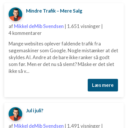
Bruge begrænsede oplysninger til at vælge
Mindre Trafik – Mere Salg
indhold
IAB Special Features:
af
Mikkel deMib Svendsen
|
1.651 visninger
|
4 kommentarer
Bruge præcise geografiske
placeringsoplysninger
Mange websites oplever faldende trafik fra
Identificere enheder baseret på aktivt
søgemaskiner som Google. Nogle mistænker at det
anmodede oplysninger
skyldes AI. Andre at de bare ikke ranker så godt
som før. Men er det nu så slemt? Måske er det slet
Ikke-IAB-behandlingsformål:
ikke så v...
Nødvendig
Ydeevne
Læs mere
Funktionel
Annoncering / marketing
Jul i juli?
af
Mikkel deMib Svendsen
|
1.491 visninger
|