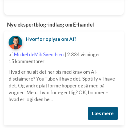
enhed
Bruge begrænsede oplysninger til at vælge
annoncering
Nye ekspertblog-indlæg om E-handel
Oprette profiler til tilpasset annoncering
Hvorfor oplyse om AI?
Bruge profiler til at vælge tilpasset
annoncering
af
Mikkel deMib Svendsen
|
2.334 visninger
|
Oprette profiler for at tilpasse indhold
15 kommentarer
Bruge profiler til at vælge tilpasset indhold
Hvad er nu alt det her pis med krav om AI-
disclaimere? YouTube vil have det. Spotify vil have
Måle annonceringseffektivitet
det. Og andre platforme hopper også med på
vognen. Men… hvorfor egentlig? OK, boomer –
Måle indholdseffektivitet
hvad er logikken he...
Forstå målgrupper gennem statistikker eller
kombinationer af oplysninger fra forskellige
Læs mere
kilder
Udvikle og forbedre tjenester