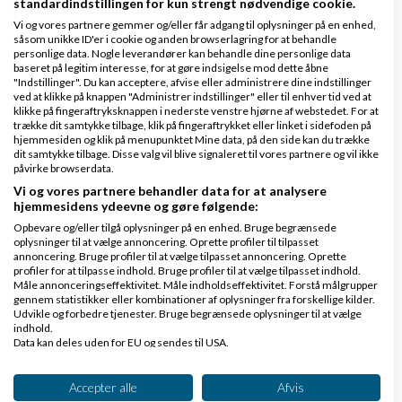
standardindstillingen for kun strengt nødvendige cookie.
Vi og vores partnere gemmer og/eller får adgang til oplysninger på en enhed,
Køb en virksomhed
såsom unikke ID'er i cookie og anden browserlagring for at behandle
personlige data. Nogle leverandører kan behandle dine personlige data
Køb en virksomhed med
baseret på legitim interesse, for at gøre indsigelse mod dette åbne
kunder og omsætning hos Saxis
"Indstillinger". Du kan acceptere, afvise eller administrere dine indstillinger
ved at klikke på knappen "Administrer indstillinger" eller til enhver tid ved at
www.saxis.dk
klikke på fingeraftryksknappen i nederste venstre hjørne af webstedet. For at
trække dit samtykke tilbage, klik på fingeraftrykket eller linket i sidefoden på
hjemmesiden og klik på menupunktet Mine data, på den side kan du trække
Dinero Regnskabsprogram
dit samtykke tilbage. Disse valg vil blive signaleret til vores partnere og vil ikke
påvirke browserdata.
Opret nemt og hurtigt fakturaer
Vi og vores partnere behandler data for at analysere
Lav gratis bruger på Dinero i dag
hjemmesidens ydeevne og gøre følgende:
www.dinero.dk
Opbevare og/eller tilgå oplysninger på en enhed. Bruge begrænsede
oplysninger til at vælge annoncering. Oprette profiler til tilpasset
annoncering. Bruge profiler til at vælge tilpasset annoncering. Oprette
profiler for at tilpasse indhold. Bruge profiler til at vælge tilpasset indhold.
Måle annonceringseffektivitet. Måle indholdseffektivitet. Forstå målgrupper
gennem statistikker eller kombinationer af oplysninger fra forskellige kilder.
Nye ekspertblog-indlæg om Netværk & ledelse
Udvikle og forbedre tjenester. Bruge begrænsede oplysninger til at vælge
indhold.
Data kan deles uden for EU og sendes til USA.
De 3 vigtigste områder i din markedsføring, du er nødt til at have styr på
Dit samtykke og cookie gælder udelukkende for denne hjemmeside/app.
Se partnerliste (2 IAB-leverandører)
Accepter alle
Afvis
af
Lise Halskov
|
2.712 visninger
|
1 kommentarer