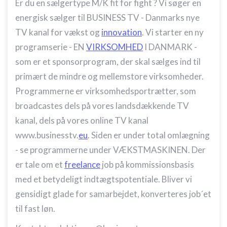
Er du en sælgertype M/K fit for fight ? Vi søger en
energisk sælger til BUSINESS TV - Danmarks nye
TV kanal for vækst og
innovation
. Vi starter en ny
programserie - EN
VIRKSOMHED
I DANMARK -
som er et sponsorprogram, der skal sælges ind til
primært de mindre og mellemstore virksomheder.
Programmerne er virksomhedsportrætter, som
broadcastes dels på vores landsdækkende TV
kanal, dels på vores online TV kanal
www.businesstv.
eu
. Siden er under total omlægning
- se programmerne under VÆKSTMASKINEN. Der
er tale om et
freelance
job på kommissionsbasis
med et betydeligt indtægtspotentiale. Bliver vi
gensidigt glade for samarbejdet, konverteres job´et
til fast løn.