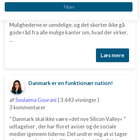
Vi bruger dine data til følgende formål:
Tilpas
Hvis du står med en ret ny virksomhed, kan du nemt
IAB's behandlingsformål:
stå i den situation, at du taber overblikket.
Opbevare og/eller tilgå oplysninger på en
Mulighederne er uendelige, og det skorter ikke gå
enhed
gode råd fra alle mulige kanter om, hvad der virker.
Bruge begrænsede oplysninger til at vælge
...
annoncering
Læs mere
Oprette profiler til tilpasset annoncering
Bruge profiler til at vælge tilpasset
annoncering
Danmark er en funktionær nation!
Oprette profiler for at tilpasse indhold
af
Soulaima Gourani
|
3.643 visninger
|
Bruge profiler til at vælge tilpasset indhold
3 kommentarer
Måle annonceringseffektivitet
” Danmark skal ikke være »det nye Silicon Valley« ”
udtagelser , der har floret aviser og de sociale
Måle indholdseffektivitet
medier igennem tiderne. Det undrer mig at vi tager
Forstå målgrupper gennem statistikker eller