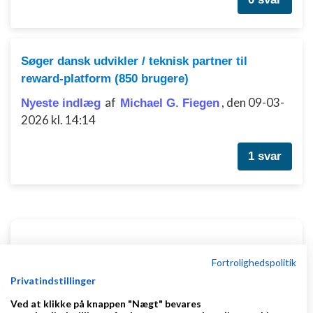
Søger dansk udvikler / teknisk partner til
reward-platform (850 brugere)
af
,
den 09-03-
Nyeste indlæg
Michael G. Fiegen
2026 kl. 14:14
1 svar
Klar lønnen med Danløn
Fortrolighedspolitik
Lav løn på et øjeblik–nemt, sikkert
Privatindstillinger
og billigt. Opret gratis konto.
www.danlon.dk/
Ved at klikke på knappen "Nægt" bevares