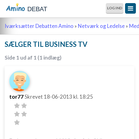
DEBAT
LOG IND
Iværksætter Debatten Amino
»
Netværk og Ledelse
»
Meda
SÆLGER TIL BUSINESS TV
Side 1 ud af 1 (1 indlæg)
tor77
Skrevet
18-06-2013
kl. 18:25