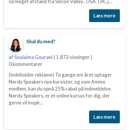
så meget afstand fra Silicon Valley , USA. OK, j...
kombinationer af oplysninger fra forskellige
kilder
Læs mere
Udvikle og forbedre tjenester
Bruge begrænsede oplysninger til at vælge
indhold
Skal du med?
IAB Special Features:
Bruge præcise geografiske
af
Soulaima Gourani
|
1.872 visninger
|
placeringsoplysninger
0 kommentarer
Identificere enheder baseret på aktivt
(Indeholder reklame) To gange om året optager
anmodede oplysninger
Nerdy Speakers nye kursister, og som Amino
Ikke-IAB-behandlingsformål:
medlem, kan du opnå 25% rabat på indmeldelse.
Nerdy Speakers, er et online kursus for dig, der
Nødvendig
gerne vil inspir...
Ydeevne
Læs mere
Funktionel