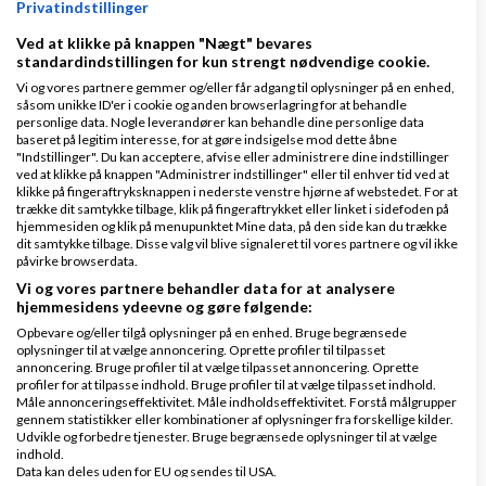
Privatindstillinger
Få gratis regnskabsprogram fra Amino
Ved at klikke på knappen "Nægt" bevares
standardindstillingen for kun strengt nødvendige cookie.
Vi og vores partnere gemmer og/eller får adgang til oplysninger på en enhed,
såsom unikke ID'er i cookie og anden browserlagring for at behandle
personlige data. Nogle leverandører kan behandle dine personlige data
Side 1 ud af 1 (3 indlæg)
baseret på legitim interesse, for at gøre indsigelse mod dette åbne
"Indstillinger". Du kan acceptere, afvise eller administrere dine indstillinger
ved at klikke på knappen "Administrer indstillinger" eller til enhver tid ved at
Tilbage til toppen
klikke på fingeraftryksknappen i nederste venstre hjørne af webstedet. For at
trække dit samtykke tilbage, klik på fingeraftrykket eller linket i sidefoden på
hjemmesiden og klik på menupunktet Mine data, på den side kan du trække
dit samtykke tilbage. Disse valg vil blive signaleret til vores partnere og vil ikke
Hjælp til salg (Ikke internet)
påvirke browserdata.
Vi og vores partnere behandler data for at analysere
Emner
hjemmesidens ydeevne og gøre følgende:
Opbevare og/eller tilgå oplysninger på en enhed. Bruge begrænsede
oplysninger til at vælge annoncering. Oprette profiler til tilpasset
Adgang til data ?
annoncering. Bruge profiler til at vælge tilpasset annoncering. Oprette
profiler for at tilpasse indhold. Bruge profiler til at vælge tilpasset indhold.
af
,
den 28-07-2026 kl.
Nyeste indlæg
Martin2026
Måle annonceringseffektivitet. Måle indholdseffektivitet. Forstå målgrupper
gennem statistikker eller kombinationer af oplysninger fra forskellige kilder.
11:40
Udvikle og forbedre tjenester. Bruge begrænsede oplysninger til at vælge
indhold.
Data kan deles uden for EU og sendes til USA.
6 svar