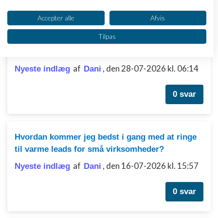
Dit samtykke og cookie gælder udelukkende for denne hjemmeside/app.
Se partnerliste (2 IAB-leverandører)
Accepter alle
Afvis
Vi bruger dine data til følgende formål:
Tilpas
Telefonisk opfølgning på varme leads og
IAB's behandlingsformål:
mødebooking
Opbevare og/eller tilgå oplysninger på en
enhed
af
,
den 28-07-2026 kl. 06:14
Nyeste indlæg
Dani
Bruge begrænsede oplysninger til at vælge
annoncering
0 svar
Oprette profiler til tilpasset annoncering
Bruge profiler til at vælge tilpasset
Hvordan kommer jeg bedst i gang med at ringe
annoncering
til varme leads for små virksomheder?
Oprette profiler for at tilpasse indhold
af
,
den 16-07-2026 kl. 15:57
Nyeste indlæg
Dani
Bruge profiler til at vælge tilpasset indhold
0 svar
Måle annonceringseffektivitet