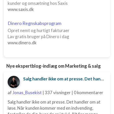
kunder og omsætning hos Saxis
Funktionel
www.saxis.dk
Annoncering / marketing
Dinero Regnskabsprogram
Opret nemt og hurtigt fakturaer
Lav gratis bruger på Dinero i dag
www.dinero.dk
Nye ekspertblog-indlæg om Marketing & salg
Salg handler ikke om at presse. Det handler om at løse.
af
Jonas_Busekist
|
337 visninger
|
0 kommentarer
Salg handler ikke om at presse. Det handler om at
løse. Når kunden kommer med en indvending,