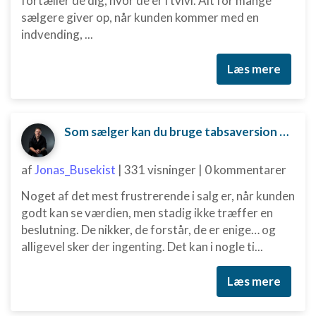
fortæller de dig, hvor de er i tvivl. Alt for mange
sælgere giver op, når kunden kommer med en
indvending, ...
Læs mere
Som sælger kan du bruge tabsaversion til at skubbe kunden mod en beslutning.
af
Jonas_Busekist
|
331 visninger
|
0 kommentarer
Noget af det mest frustrerende i salg er, når kunden
godt kan se værdien, men stadig ikke træffer en
beslutning. De nikker, de forstår, de er enige… og
alligevel sker der ingenting. Det kan i nogle ti...
Læs mere