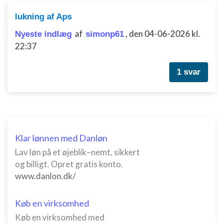
Måle indholdseffektivitet
lukning af Aps
Forstå målgrupper gennem statistikker eller
kombinationer af oplysninger fra forskellige
af
,
den 04-06-2026 kl.
Nyeste indlæg
simonp61
kilder
22:37
Udvikle og forbedre tjenester
1 svar
Bruge begrænsede oplysninger til at vælge
indhold
IAB Special Features:
Bruge præcise geografiske
placeringsoplysninger
Klar lønnen med Danløn
Identificere enheder baseret på aktivt
Lav løn på et øjeblik–nemt, sikkert
anmodede oplysninger
og billigt. Opret gratis konto.
www.danlon.dk/
Ikke-IAB-behandlingsformål:
Nødvendig
Køb en virksomhed
Ydeevne
Køb en virksomhed med