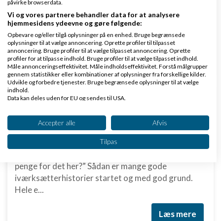
påvirke browserdata.
er glade og tilfredse. Det virker virkelig som om, at
Vi og vores partnere behandler data for at analysere
der er en plads, og et marked for dit produkt. Men
hjemmesidens ydeevne og gøre følgende:
hvornår skal man så tage springet og begynde...
Opbevare og/eller tilgå oplysninger på en enhed. Bruge begrænsede
oplysninger til at vælge annoncering. Oprette profiler til tilpasset
annoncering. Bruge profiler til at vælge tilpasset annoncering. Oprette
Læs mere
profiler for at tilpasse indhold. Bruge profiler til at vælge tilpasset indhold.
Måle annonceringseffektivitet. Måle indholdseffektivitet. Forstå målgrupper
gennem statistikker eller kombinationer af oplysninger fra forskellige kilder.
Udvikle og forbedre tjenester. Bruge begrænsede oplysninger til at vælge
indhold.
Start småt - Drøm stort!
Data kan deles uden for EU og sendes til USA.
Dit samtykke og cookie gælder udelukkende for denne hjemmeside/app.
Se partnerliste (2 IAB-leverandører)
Accepter alle
Afvis
af
Mikkel Birlø
|
3.418 visninger
|
2 kommentarer
Vi bruger dine data til følgende formål:
Tilpas
“Der var den! idéen jeg har ventet på. Det er helt
IAB's behandlingsformål:
genialt. Det er det her, jeg skal. Hvem vil IKKE betale
Opbevare og/eller tilgå oplysninger på en
penge for det her?” Sådan er mange gode
enhed
iværksætterhistorier startet og med god grund.
Hele e...
Bruge begrænsede oplysninger til at vælge
annoncering
Læs mere
Oprette profiler til tilpasset annoncering