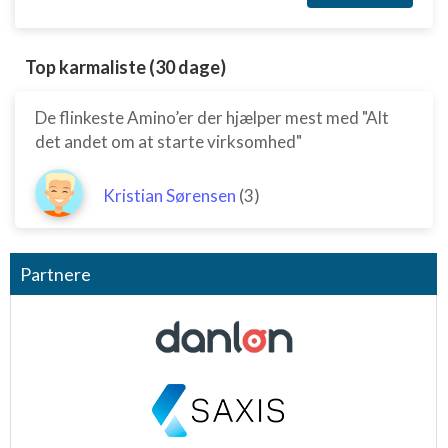
Bruge profiler til at vælge tilpasset
annoncering
Top karmaliste (30 dage)
Oprette profiler for at tilpasse indhold
De flinkeste Amino’er der hjælper mest med "Alt
Bruge profiler til at vælge tilpasset indhold
det andet om at starte virksomhed"
Måle annonceringseffektivitet
Kristian Sørensen
(3)
Måle indholdseffektivitet
Forstå målgrupper gennem statistikker eller
Partnere
kombinationer af oplysninger fra forskellige
kilder
Udvikle og forbedre tjenester
Bruge begrænsede oplysninger til at vælge
indhold
IAB Special Features: