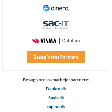
Bruge præcise geografiske
placeringsoplysninger
Identificere enheder baseret på aktivt
anmodede oplysninger
Ikke-IAB-behandlingsformål:
Nødvendig
Ydeevne
Besøg Vores Partnere
Funktionel
Annoncering / marketing
Besøg vores samarbejdspartnere:
Danløn.dk
Saxis.dk
capino.dk