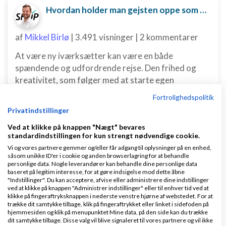
Hvordan holder man gejsten oppe som ny iværksætter?
af
Mikkel Birlø
|
3.491 visninger
|
2 kommentarer
At være ny iværksætter kan være en både
spændende og udfordrende rejse. Den frihed og
kreativitet, som følger med at starte egen
virksomhed, er det som mange jagter, men samtidig
Fortrolighedspolitik
er der også mange bar...
Privatindstillinger
Ved at klikke på knappen "Nægt" bevares
Læs mere
standardindstillingen for kun strengt nødvendige cookie.
Vi og vores partnere gemmer og/eller får adgang til oplysninger på en enhed,
såsom unikke ID'er i cookie og anden browserlagring for at behandle
personlige data. Nogle leverandører kan behandle dine personlige data
baseret på legitim interesse, for at gøre indsigelse mod dette åbne
Skal den 'lille' iværksætter bruge penge på digital marketing?
"Indstillinger". Du kan acceptere, afvise eller administrere dine indstillinger
ved at klikke på knappen "Administrer indstillinger" eller til enhver tid ved at
klikke på fingeraftryksknappen i nederste venstre hjørne af webstedet. For at
af
Mikkel Birlø
|
3.078 visninger
|
0 kommentarer
trække dit samtykke tilbage, klik på fingeraftrykket eller linket i sidefoden på
hjemmesiden og klik på menupunktet Mine data, på den side kan du trække
De første salg er gået igennem. Dine første kunder
dit samtykke tilbage. Disse valg vil blive signaleret til vores partnere og vil ikke