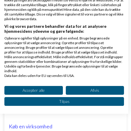
klikke på fingeraftryksknappen i nederste venstre hjørne af webstedet. For at
trække dit samtykke tilbage, klik på fingeraftrykket eller linket i sidefoden på
hjemmesiden og klik på menupunktet Mine data, på den side kan du trække
dit samtykke tilbage. Disse valg vil blive signaleret til vores partnere og vil ikke
Det er egentlig ret vildt... AI-abonnementer
påvirke browserdata.
af
Vi og vores partnere behandler data for at analysere
Nyeste indlæg
GrN.dk - AI Automatisering -
hjemmesidens ydeevne og gøre følgende:
,
den 08-07-2026 kl. 06:37
Mobile Apps Flutter
Opbevare og/eller tilgå oplysninger på en enhed. Bruge begrænsede
oplysninger til at vælge annoncering. Oprette profiler til tilpasset
annoncering. Bruge profiler til at vælge tilpasset annoncering. Oprette
1 svar
profiler for at tilpasse indhold. Bruge profiler til at vælge tilpasset indhold.
Måle annonceringseffektivitet. Måle indholdseffektivitet. Forstå målgrupper
gennem statistikker eller kombinationer af oplysninger fra forskellige kilder.
Udvikle og forbedre tjenester. Bruge begrænsede oplysninger til at vælge
indhold.
Data kan deles uden for EU og sendes til USA.
Dit samtykke og cookie gælder udelukkende for denne hjemmeside/app.
Klar lønnen med Danløn
Se partnerliste (2 IAB-leverandører)
Accepter alle
Afvis
Lav løn på et øjeblik–nemt, sikkert
Vi bruger dine data til følgende formål:
Tilpas
og billigt. Opret gratis konto.
IAB's behandlingsformål:
www.danlon.dk/
Opbevare og/eller tilgå oplysninger på en
enhed
Køb en virksomhed
Bruge begrænsede oplysninger til at vælge