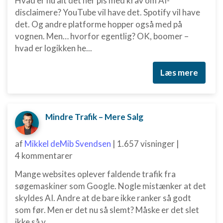
Hvad er nu alt det her pis med krav om AI-
indhold
disclaimere? YouTube vil have det. Spotify vil have
IAB Special Features:
det. Og andre platforme hopper også med på
Bruge præcise geografiske
vognen. Men… hvorfor egentlig? OK, boomer –
placeringsoplysninger
hvad er logikken he...
Identificere enheder baseret på aktivt
Læs mere
anmodede oplysninger
Ikke-IAB-behandlingsformål:
Nødvendig
Mindre Trafik – Mere Salg
Ydeevne
af
Mikkel deMib Svendsen
|
1.657 visninger
|
Funktionel
4 kommentarer
Annoncering / marketing
Mange websites oplever faldende trafik fra
søgemaskiner som Google. Nogle mistænker at det
skyldes AI. Andre at de bare ikke ranker så godt
som før. Men er det nu så slemt? Måske er det slet
ikke så v...