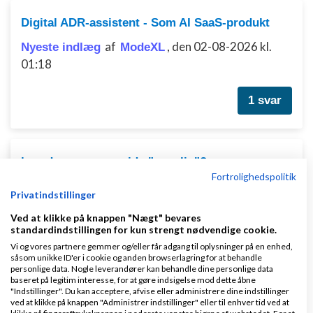
Digital ADR-assistent - Som AI SaaS-produkt
af
,
den 02-08-2026 kl.
Nyeste indlæg
ModeXL
01:18
1 svar
hvordan gøres en side "usynlig"?
Fortrolighedspolitik
af
,
den 11-08-2007 kl.
Nyeste indlæg
Louise
Privatindstillinger
21:55
Ved at klikke på knappen "Nægt" bevares
standardindstillingen for kun strengt nødvendige cookie.
45 svar
Vi og vores partnere gemmer og/eller får adgang til oplysninger på en enhed,
såsom unikke ID'er i cookie og anden browserlagring for at behandle
personlige data. Nogle leverandører kan behandle dine personlige data
baseret på legitim interesse, for at gøre indsigelse mod dette åbne
1
2
3
4
"Indstillinger". Du kan acceptere, afvise eller administrere dine indstillinger
ved at klikke på knappen "Administrer indstillinger" eller til enhver tid ved at