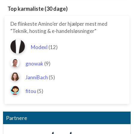
Top karmaliste (30 dage)
De flinkeste Amino’er der hjælper mest med
"Teknik, hosting & e-handelsløsninger"
Modexl
(12)
gnowak
(9)
JanniBach
(5)
fitou
(5)
Partnere