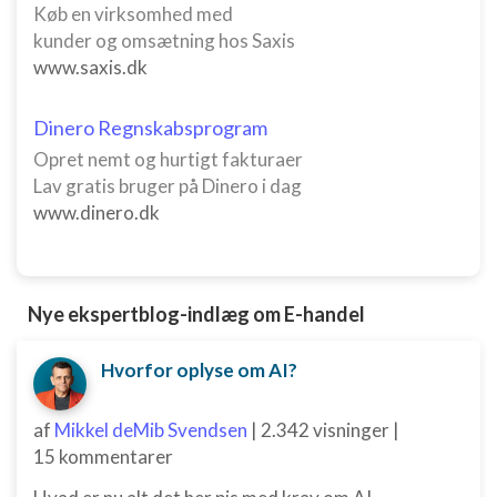
Køb en virksomhed med
annoncering
kunder og omsætning hos Saxis
Oprette profiler til tilpasset annoncering
www.saxis.dk
Bruge profiler til at vælge tilpasset
Dinero Regnskabsprogram
annoncering
Opret nemt og hurtigt fakturaer
Oprette profiler for at tilpasse indhold
Lav gratis bruger på Dinero i dag
www.dinero.dk
Bruge profiler til at vælge tilpasset indhold
Måle annonceringseffektivitet
Måle indholdseffektivitet
Nye ekspertblog-indlæg om E-handel
Forstå målgrupper gennem statistikker eller
Hvorfor oplyse om AI?
kombinationer af oplysninger fra forskellige
kilder
af
Mikkel deMib Svendsen
|
2.342 visninger
|
Udvikle og forbedre tjenester
15 kommentarer
Bruge begrænsede oplysninger til at vælge