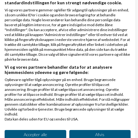
som måske er "mindre dejlige" :-)
standardindstillingen for kun strengt nødvendige cookie.
Vi og vores partnere gemmer og/eller får adgang til oplysninger på en enhed,
Svar
såsom unikke ID'er i cookie og anden browserlagring for at behandle
personlige data. Nogle leverandører kan behandle dine personlige data
baseret på legitim interesse, for at gøre indsigelse mod dette åbne
Tænk lokalt - søg lokalt
"Indstillinger". Du kan acceptere, afvise eller administrere dine indstillinger
ved at klikke på knappen "Administrer indstillinger" eller til enhver tid ved at
klikke på fingeraftryksknappen i nederste venstre hjørne af webstedet. For at
trække dit samtykke tilbage, klik på fingeraftrykket eller linket i sidefoden på
hjemmesiden og klik på menupunktet Mine data, på den side kan du trække
Side 3 ud af 3 (24 indlæg)
dit samtykke tilbage. Disse valg vil blive signaleret til vores partnere og vil ikke
påvirke browserdata.
Vi og vores partnere behandler data for at analysere
< Forrige
1
2
3
hjemmesidens ydeevne og gøre følgende:
Opbevare og/eller tilgå oplysninger på en enhed. Bruge begrænsede
oplysninger til at vælge annoncering. Oprette profiler til tilpasset
annoncering. Bruge profiler til at vælge tilpasset annoncering. Oprette
profiler for at tilpasse indhold. Bruge profiler til at vælge tilpasset indhold.
Tilbage til toppen
Måle annonceringseffektivitet. Måle indholdseffektivitet. Forstå målgrupper
gennem statistikker eller kombinationer af oplysninger fra forskellige kilder.
Udvikle og forbedre tjenester. Bruge begrænsede oplysninger til at vælge
indhold.
Klar lønnen med Danløn
Data kan deles uden for EU og sendes til USA.
Dit samtykke og cookie gælder udelukkende for denne hjemmeside/app.
Lav løn på et øjeblik–nemt, sikkert
Se partnerliste (2 IAB-leverandører)
Accepter alle
Afvis
og billigt. Opret gratis konto.