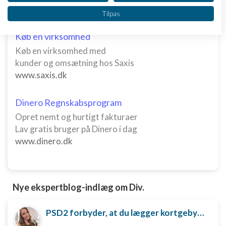
Vi bruger dine data til følgende formål:
www.danlon.dk/
Tilpas
IAB's behandlingsformål:
Opbevare og/eller tilgå oplysninger på en
Køb en virksomhed
enhed
Køb en virksomhed med
kunder og omsætning hos Saxis
Bruge begrænsede oplysninger til at vælge
annoncering
www.saxis.dk
Oprette profiler til tilpasset annoncering
Dinero Regnskabsprogram
Bruge profiler til at vælge tilpasset
Opret nemt og hurtigt fakturaer
annoncering
Lav gratis bruger på Dinero i dag
www.dinero.dk
Oprette profiler for at tilpasse indhold
Bruge profiler til at vælge tilpasset indhold
Måle annonceringseffektivitet
Nye ekspertblog-indlæg om Div.
Måle indholdseffektivitet
PSD2 forbyder, at du lægger kortgebyret ud til dine kunder fra 1. januar 2018