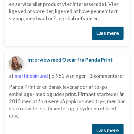
Annoncering / marketing
en service eller produkt vi er interesserede i. Vi er
lige ved at være der, lige ved at have gennemført
signup, men hvad nu? Jeg skal udfylde en ...
Læs mere
Interview med Oscar fra Panda Print
af
martinebirlund
|
6.951 visninger
|
1 kommentarer
Panda Print er en dansk leverandør af to-go
emballage - med og uden print. Firmaet startede i år
2015 med at fokusere på papkrus med tryk, men har
siden udvidet sortimentet og tilbyder nu et bredt
udv...
Læs mere