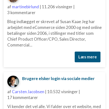
Forstå målgrupper gennem statistikker eller
kombinationer af oplysninger fra forskellige
af
martinebirlund
|
11.206 visninger
|
kilder
3 kommentarer
Udvikle og forbedre tjenester
Blog indlægget er skrevet af Susan Kaae Jeg har
arbejdet med eCommerce siden 2000 og med online
Bruge begrænsede oplysninger til at vælge
indhold
betalinger siden 2006, i stillinger med titler som
Chief Product Officer/CPO, Sales Director,
IAB Special Features:
Commercial...
Bruge præcise geografiske
placeringsoplysninger
Læs mere
Identificere enheder baseret på aktivt
anmodede oplysninger
Ikke-IAB-behandlingsformål:
Brugere elsker login via sociale medier
Nødvendig
af
Carsten Jacobsen
|
10.532 visninger
|
Ydeevne
17 kommentarer
Funktionel
Vi kender det vel alle. Vi falder over et website, med