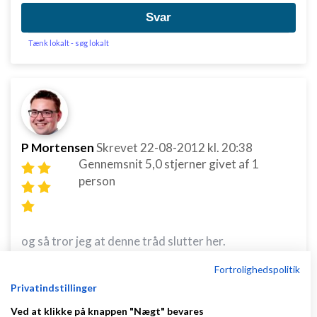
Svar
Tænk lokalt - søg lokalt
P Mortensen
Skrevet
22-08-2012
kl. 20:38
Gennemsnit
5,0
stjerner givet af
1
person
og så tror jeg at denne tråd slutter her.
Fortrolighedspolitik
Her på Amino er der en masse dejlige mennesker
Privatindstillinger
som vil / kan hjælpe hinanden ... og så er der nogle
Ved at klikke på knappen "Nægt" bevares