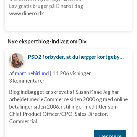
indhold
Lav gratis bruger på Dinero i dag
www.dinero.dk
IAB Special Features:
Bruge præcise geografiske
placeringsoplysninger
Nye ekspertblog-indlæg om Div.
Identificere enheder baseret på aktivt
anmodede oplysninger
PSD2 forbyder, at du lægger kortgebyret ud til dine kunder fra 1. januar 2018
Ikke-IAB-behandlingsformål:
Nødvendig
af
martinebirlund
|
11.206 visninger
|
Ydeevne
3 kommentarer
Blog indlægget er skrevet af Susan Kaae Jeg har
Funktionel
arbejdet med eCommerce siden 2000 og med online
Annoncering / marketing
betalinger siden 2006, i stillinger med titler som
Chief Product Officer/CPO, Sales Director,
Commercial...
Læs mere