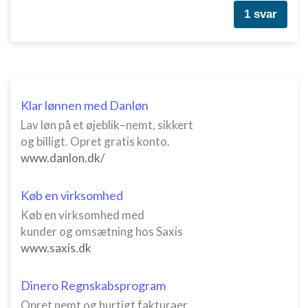
Bruge begrænsede oplysninger til at vælge
1 svar
annoncering
Oprette profiler til tilpasset annoncering
Bruge profiler til at vælge tilpasset
annoncering
Klar lønnen med Danløn
Oprette profiler for at tilpasse indhold
Lav løn på et øjeblik–nemt, sikkert
og billigt. Opret gratis konto.
Bruge profiler til at vælge tilpasset indhold
www.danlon.dk/
Måle annonceringseffektivitet
Køb en virksomhed
Måle indholdseffektivitet
Køb en virksomhed med
Forstå målgrupper gennem statistikker eller
kunder og omsætning hos Saxis
kombinationer af oplysninger fra forskellige
www.saxis.dk
kilder
Udvikle og forbedre tjenester
Dinero Regnskabsprogram
Opret nemt og hurtigt fakturaer
Bruge begrænsede oplysninger til at vælge