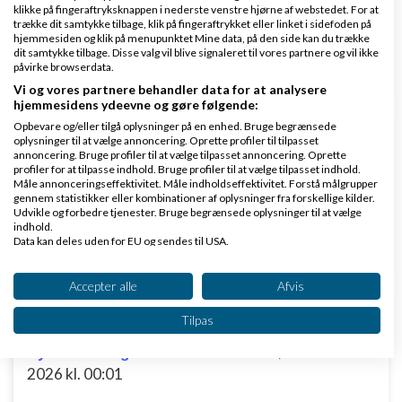
klikke på fingeraftryksknappen i nederste venstre hjørne af webstedet. For at
22:50
trække dit samtykke tilbage, klik på fingeraftrykket eller linket i sidefoden på
hjemmesiden og klik på menupunktet Mine data, på den side kan du trække
dit samtykke tilbage. Disse valg vil blive signaleret til vores partnere og vil ikke
8 svar
påvirke browserdata.
Vi og vores partnere behandler data for at analysere
hjemmesidens ydeevne og gøre følgende:
Opbevare og/eller tilgå oplysninger på en enhed. Bruge begrænsede
oplysninger til at vælge annoncering. Oprette profiler til tilpasset
Ny og anderledes infoskærm
annoncering. Bruge profiler til at vælge tilpasset annoncering. Oprette
profiler for at tilpasse indhold. Bruge profiler til at vælge tilpasset indhold.
af
,
den 15-05-2026
Nyeste indlæg
magicMouse
Måle annonceringseffektivitet. Måle indholdseffektivitet. Forstå målgrupper
kl. 16:38
gennem statistikker eller kombinationer af oplysninger fra forskellige kilder.
Udvikle og forbedre tjenester. Bruge begrænsede oplysninger til at vælge
indhold.
2 svar
Data kan deles uden for EU og sendes til USA.
Dit samtykke og cookie gælder udelukkende for denne hjemmeside/app.
Se partnerliste (2 IAB-leverandører)
Accepter alle
Afvis
Vi bruger dine data til følgende formål:
Tilpas
Tror I dette vil ske ?
IAB's behandlingsformål:
af
,
den 21-05-
Nyeste indlæg
LinkCentralen.dk
Opbevare og/eller tilgå oplysninger på en
2026 kl. 00:01
enhed