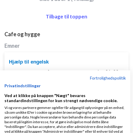
Tilbage til toppen
Cafe og hygge
Emner
Hjælp til engelsk
af
,
den 01-02-
Nyeste indlæg
Markus arvidsson
Fortrolighedspolitik
2016 kl. 22:04
Privatindstillinger
3 svar
Ved at klikke på knappen "Nægt" bevares
standardindstillingen for kun strengt nødvendige cookie.
Vi og vores partnere gemmer og/eller får adgang til oplysninger på en enhed,
såsom unikke ID'er i cookie og anden browserlagring for at behandle
personlige data. Nogle leverandører kan behandle dine personlige data
Apple iPhone fra udlandet.
baseret på legitim interesse, for at gøre indsigelse mod dette åbne
"Indstillinger". Du kan acceptere, afvise eller administrere dine indstillinger
af
,
den 23-10-2008 kl.
Nyeste indlæg
kukuluksu
ved at klikke på knappen "Administrer indstillinger" eller til enhver tid ved at