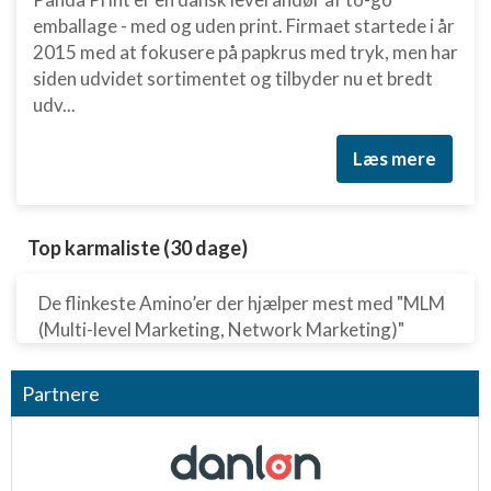
emballage - med og uden print. Firmaet startede i år
Måle indholdseffektivitet
2015 med at fokusere på papkrus med tryk, men har
siden udvidet sortimentet og tilbyder nu et bredt
Forstå målgrupper gennem statistikker eller
udv...
kombinationer af oplysninger fra forskellige
kilder
Læs mere
Udvikle og forbedre tjenester
Bruge begrænsede oplysninger til at vælge
indhold
Top karmaliste (30 dage)
IAB Special Features:
De flinkeste Amino’er der hjælper mest med "MLM
Bruge præcise geografiske
placeringsoplysninger
(Multi-level Marketing, Network Marketing)"
Identificere enheder baseret på aktivt
anmodede oplysninger
Partnere
Ikke-IAB-behandlingsformål:
Nødvendig