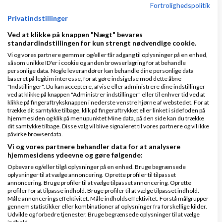
Fortrolighedspolitik
Privatindstillinger
Ved at klikke på knappen "Nægt" bevares
Nye ekspertblog-indlæg om Div.
standardindstillingen for kun strengt nødvendige cookie.
Vi og vores partnere gemmer og/eller får adgang til oplysninger på en enhed,
såsom unikke ID'er i cookie og anden browserlagring for at behandle
PSD2 forbyder, at du lægger kortgebyret ud til dine kunder fra 1. januar 2018
personlige data. Nogle leverandører kan behandle dine personlige data
baseret på legitim interesse, for at gøre indsigelse mod dette åbne
"Indstillinger". Du kan acceptere, afvise eller administrere dine indstillinger
af
martinebirlund
|
11.199 visninger
|
ved at klikke på knappen "Administrer indstillinger" eller til enhver tid ved at
3 kommentarer
klikke på fingeraftryksknappen i nederste venstre hjørne af webstedet. For at
trække dit samtykke tilbage, klik på fingeraftrykket eller linket i sidefoden på
hjemmesiden og klik på menupunktet Mine data, på den side kan du trække
Blog indlægget er skrevet af Susan Kaae Jeg har
dit samtykke tilbage. Disse valg vil blive signaleret til vores partnere og vil ikke
arbejdet med eCommerce siden 2000 og med online
påvirke browserdata.
betalinger siden 2006, i stillinger med titler som
Vi og vores partnere behandler data for at analysere
hjemmesidens ydeevne og gøre følgende:
Chief Product Officer/CPO, Sales Director,
Opbevare og/eller tilgå oplysninger på en enhed. Bruge begrænsede
Commercial...
oplysninger til at vælge annoncering. Oprette profiler til tilpasset
annoncering. Bruge profiler til at vælge tilpasset annoncering. Oprette
profiler for at tilpasse indhold. Bruge profiler til at vælge tilpasset indhold.
Læs mere
Måle annonceringseffektivitet. Måle indholdseffektivitet. Forstå målgrupper
gennem statistikker eller kombinationer af oplysninger fra forskellige kilder.
Udvikle og forbedre tjenester. Bruge begrænsede oplysninger til at vælge