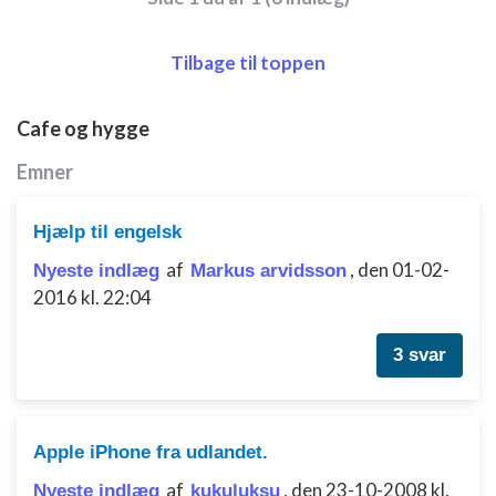
Bruge begrænsede oplysninger til at vælge
annoncering
Tilbage til toppen
Oprette profiler til tilpasset annoncering
Bruge profiler til at vælge tilpasset
Cafe og hygge
annoncering
Emner
Oprette profiler for at tilpasse indhold
Bruge profiler til at vælge tilpasset indhold
Hjælp til engelsk
af
,
den 01-02-
Nyeste indlæg
Markus arvidsson
Måle annonceringseffektivitet
2016 kl. 22:04
Måle indholdseffektivitet
3 svar
Forstå målgrupper gennem statistikker eller
kombinationer af oplysninger fra forskellige
kilder
Udvikle og forbedre tjenester
Apple iPhone fra udlandet.
af
,
den 23-10-2008 kl.
Nyeste indlæg
kukuluksu
Bruge begrænsede oplysninger til at vælge