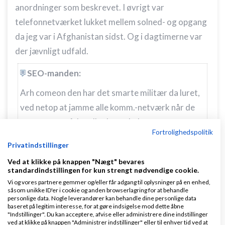
anordninger som beskrevet. I øvrigt var
telefonnetværket lukket mellem solned- og opgang
da jeg var i Afghanistan sidst. Og i dagtimerne var
der jævnligt udfald.
SEO-manden:
Arh comeon den har det smarte militær da luret,
ved netop at jamme alle komm.-netværk når de
sweeper områder eller kører kolonner.
Fortrolighedspolitik
Privatindstillinger
Jo. Man har noget udstyr til netop det.
Ved at klikke på knappen "Nægt" bevares
standardindstillingen for kun strengt nødvendige cookie.
Vi og vores partnere gemmer og/eller får adgang til oplysninger på en enhed,
såsom unikke ID'er i cookie og anden browserlagring for at behandle
Svar
personlige data. Nogle leverandører kan behandle dine personlige data
baseret på legitim interesse, for at gøre indsigelse mod dette åbne
Inspirerende foredrag fra en dansk officer og kampsoldat
"Indstillinger". Du kan acceptere, afvise eller administrere dine indstillinger
ved at klikke på knappen "Administrer indstillinger" eller til enhver tid ved at