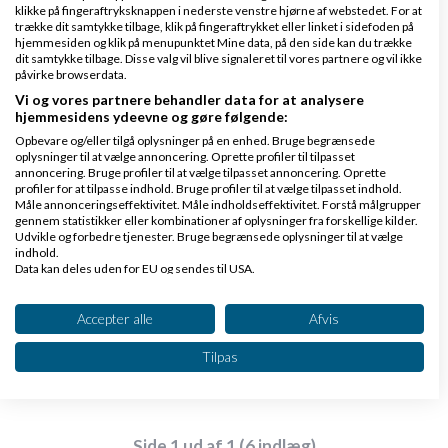
klikke på fingeraftryksknappen i nederste venstre hjørne af webstedet. For at
trække dit samtykke tilbage, klik på fingeraftrykket eller linket i sidefoden på
hjemmesiden og klik på menupunktet Mine data, på den side kan du trække
dit samtykke tilbage. Disse valg vil blive signaleret til vores partnere og vil ikke
påvirke browserdata.
Vi og vores partnere behandler data for at analysere
SEO-manden
Skrevet
13-01-2011
kl. 00:45
hjemmesidens ydeevne og gøre følgende:
Opbevare og/eller tilgå oplysninger på en enhed. Bruge begrænsede
oplysninger til at vælge annoncering. Oprette profiler til tilpasset
annoncering. Bruge profiler til at vælge tilpasset annoncering. Oprette
profiler for at tilpasse indhold. Bruge profiler til at vælge tilpasset indhold.
Måle annonceringseffektivitet. Måle indholdseffektivitet. Forstå målgrupper
gennem statistikker eller kombinationer af oplysninger fra forskellige kilder.
Udvikle og forbedre tjenester. Bruge begrænsede oplysninger til at vælge
indhold.
tak for svar Søren - så er jeg sgu mere rolig igen.
Data kan deles uden for EU og sendes til USA.
Dit samtykke og cookie gælder udelukkende for denne hjemmeside/app.
Se partnerliste (2 IAB-leverandører)
Accepter alle
Afvis
Svar
Vi bruger dine data til følgende formål:
Tilpas
IAB's behandlingsformål:
Opbevare og/eller tilgå oplysninger på en
enhed
Side 1 ud af 1 (6 indlæg)