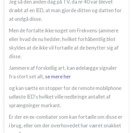
Jeg så den anden dag på TV, da nr 40 var blevet
dræbt af en IED, at man gjorde ditten og datten for
at undgå disse.
Men de fortalte ikke noget om Frekvens-jammere
eller hvad de nu hedder, hvilket forhåbentlig blot
skyldes at de ikke vil fortælle at de benytter sig af
disse.
Jammere af forskellig art, kan ødelægge signaler
fra stort set alt,
se mere her
og kan sætte en stopper for de remote mobilphone
udløste IED's hvilket ville nedbringe antallet af
sprængninger markant.
Er der en ex-combater som kan fortælle om disse er
i brug, eller om der overhovedet har været snakket