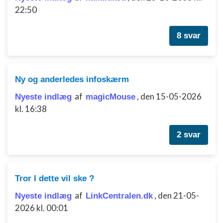
indhold
22:50
IAB Special Features:
8 svar
Bruge præcise geografiske
placeringsoplysninger
Identificere enheder baseret på aktivt
anmodede oplysninger
Ny og anderledes infoskærm
Ikke-IAB-behandlingsformål:
af
,
den 15-05-2026
Nyeste indlæg
magicMouse
kl. 16:38
Nødvendig
Ydeevne
2 svar
Funktionel
Annoncering / marketing
Tror I dette vil ske ?
af
,
den 21-05-
Nyeste indlæg
LinkCentralen.dk
2026 kl. 00:01