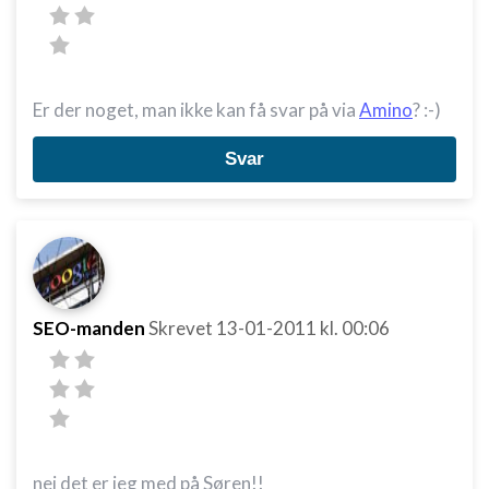
Er der noget, man ikke kan få svar på via
Amino
? :-)
Svar
SEO-manden
Skrevet
13-01-2011
kl. 00:06
nej det er jeg med på Søren!!