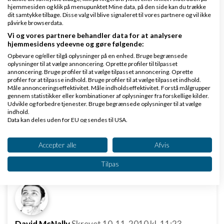
hjemmesiden og klik på menupunktet Mine data, på den side kan du trække
dit samtykke tilbage. Disse valg vil blive signaleret til vores partnere og vil ikke
David Mc Nally:
påvirke browserdata.
Vi og vores partnere behandler data for at analysere
Spændende! Har I overvejet at stille det til
hjemmesidens ydeevne og gøre følgende:
rådighed som service, man kan tilgå
Opbevare og/eller tilgå oplysninger på en enhed. Bruge begrænsede
oplysninger til at vælge annoncering. Oprette profiler til tilpasset
programmmeringsmæssigt?
annoncering. Bruge profiler til at vælge tilpasset annoncering. Oprette
profiler for at tilpasse indhold. Bruge profiler til at vælge tilpasset indhold.
Måle annonceringseffektivitet. Måle indholdseffektivitet. Forstå målgrupper
Du kan tilgå VIES web service selv direkte, hvilket er
gennem statistikker eller kombinationer af oplysninger fra forskellige kilder.
Udvikle og forbedre tjenester. Bruge begrænsede oplysninger til at vælge
det vi har gjort.
Der er en WSDL her
.
indhold.
Data kan deles uden for EU og sendes til USA.
Svar
Dit samtykke og cookie gælder udelukkende for denne hjemmeside/app.
Se partnerliste (2 IAB-leverandører)
Accepter alle
Afvis
Tag første skridt i at lære at programmere for iOS: Lær Objective-C.
Vi bruger dine data til følgende formål:
Tilpas
IAB's behandlingsformål:
Opbevare og/eller tilgå oplysninger på en
enhed
Bruge begrænsede oplysninger til at vælge
David McNally
annoncering
Skrevet
10-11-2010
kl. 11:23