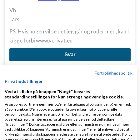
Vh
Lars
PS. Hvis nogen vil se det jeg går og roder med, kan I
kigge forbi www.verivat.eu
Svar
Fortrolighedspolitik
Privatindstillinger
Ved at klikke på knappen "Nægt" bevares
standardindstillingen for kun strengt nødvendige cookie.
Vi og vores partnere gemmer og/eller får adgang til oplysninger på en enhed,
Jacob Rohde
Skrevet
09-11-2010
kl. 21:24
såsom unikke ID'er i cookie og anden browserlagring for at behandle
personlige data. Nogle leverandører kan behandle dine personlige data
baseret på legitim interesse, for at gøre indsigelse mod dette åbne
"Indstillinger". Du kan acceptere, afvise eller administrere dine indstillinger
ved at klikke på knappen "Administrer indstillinger" eller til enhver tid ved at
klikke på fingeraftryksknappen i nederste venstre hjørne af webstedet. For at
trække dit samtykke tilbage, klik på fingeraftrykket eller linket i sidefoden på