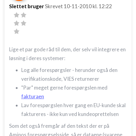
Slettet bruger
Skrevet
10-11-2010
kl. 12:22
IAB Special Features:
Bruge præcise geografiske
placeringsoplysninger
Identificere enheder baseret på aktivt
anmodede oplysninger
Ikke-IAB-behandlingsformål:
Lige et par gode råd til dem, der selv vil integrere en
løsning i deres systemer:
Nødvendig
Log alle forespørgsler - herunder også den
Ydeevne
verifikationskode, VIES returnerer
Funktionel
"Par" meget gerne forespørgslen med
Annoncering / marketing
fakturaen
Lav forespørgslen hver gang en EU-kunde skal
faktureres - ikke kun ved kundeoprettelsen
Som det også fremgår af den tekst der er på
Aminos forespørgselsside, så er dataene (svarene