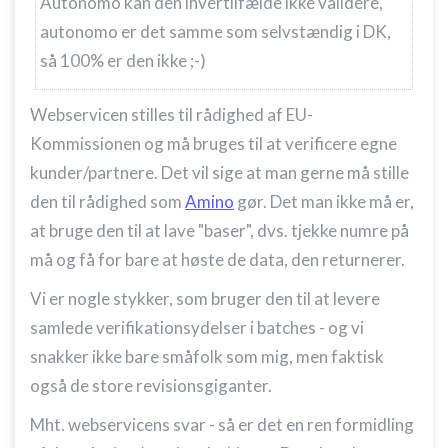
Autonomo kan den ihvertilfælde ikke validere,
autonomo er det samme som selvstændig i DK,
så 100% er den ikke ;-)
Webservicen stilles til rådighed af EU-
Kommissionen og må bruges til at verificere egne
kunder/partnere. Det vil sige at man gerne må stille
den til rådighed som
Amino
gør. Det man ikke må er,
at bruge den til at lave "baser", dvs. tjekke numre på
må og få for bare at høste de data, den returnerer.
Vi er nogle stykker, som bruger den til at levere
samlede verifikationsydelser i batches - og vi
snakker ikke bare småfolk som mig, men faktisk
også de store revisionsgiganter.
Mht. webservicens svar - så er det en ren formidling