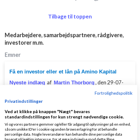
Tilbage til toppen
Medarbejdere, samarbejdspartnere, rådgivere,
investorer m.m.
Emner
Få en investor eller et lån på Amino Kapital
af
,
den 29-07-
Nyeste indlæg
Martin Thorborg
2012 kl. 19:11
Fortrolighedspolitik
Privatindstillinger
0 svar
Ved at klikke på knappen "Nægt" bevares
standardindstillingen for kun strengt nødvendige cookie.
Vi og vores partnere gemmer og/eller får adgang til oplysninger på en enhed,
såsom unikke ID'er i cookie og anden browserlagring for at behandle
Kurser på engelsk
personlige data. Nogle leverandører kan behandle dine personlige data
baseret på legitim interesse, for at gøre indsigelse mod dette åbne