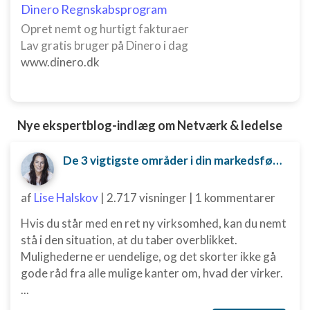
Dinero Regnskabsprogram
Bruge begrænsede oplysninger til at vælge
Opret nemt og hurtigt fakturaer
indhold
Lav gratis bruger på Dinero i dag
IAB Special Features:
www.dinero.dk
Bruge præcise geografiske
placeringsoplysninger
Identificere enheder baseret på aktivt
Nye ekspertblog-indlæg om Netværk & ledelse
anmodede oplysninger
Ikke-IAB-behandlingsformål:
De 3 vigtigste områder i din markedsføring, du er nødt til at have styr på
Nødvendig
af
Lise Halskov
|
2.717 visninger
|
1 kommentarer
Ydeevne
Hvis du står med en ret ny virksomhed, kan du nemt
Funktionel
stå i den situation, at du taber overblikket.
Mulighederne er uendelige, og det skorter ikke gå
Annoncering / marketing
gode råd fra alle mulige kanter om, hvad der virker.
...