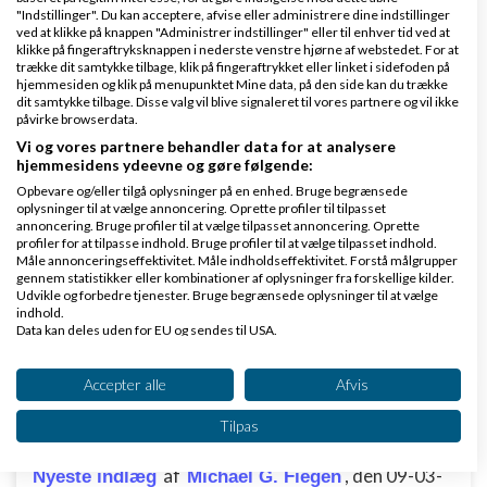
af
,
den 10-12-2018 kl.
"Indstillinger". Du kan acceptere, afvise eller administrere dine indstillinger
Nyeste indlæg
mortenmkj
ved at klikke på knappen "Administrer indstillinger" eller til enhver tid ved at
15:33
klikke på fingeraftryksknappen i nederste venstre hjørne af webstedet. For at
trække dit samtykke tilbage, klik på fingeraftrykket eller linket i sidefoden på
hjemmesiden og klik på menupunktet Mine data, på den side kan du trække
4 svar
dit samtykke tilbage. Disse valg vil blive signaleret til vores partnere og vil ikke
påvirke browserdata.
Vi og vores partnere behandler data for at analysere
hjemmesidens ydeevne og gøre følgende:
Opbevare og/eller tilgå oplysninger på en enhed. Bruge begrænsede
Søger kreativ content creation partner
oplysninger til at vælge annoncering. Oprette profiler til tilpasset
annoncering. Bruge profiler til at vælge tilpasset annoncering. Oprette
af
,
den 23-04-2026 kl.
Nyeste indlæg
Ismail1
profiler for at tilpasse indhold. Bruge profiler til at vælge tilpasset indhold.
08:07
Måle annonceringseffektivitet. Måle indholdseffektivitet. Forstå målgrupper
gennem statistikker eller kombinationer af oplysninger fra forskellige kilder.
Udvikle og forbedre tjenester. Bruge begrænsede oplysninger til at vælge
indhold.
0 svar
Data kan deles uden for EU og sendes til USA.
Dit samtykke og cookie gælder udelukkende for denne hjemmeside/app.
Se partnerliste (2 IAB-leverandører)
Accepter alle
Afvis
Søger dansk udvikler / teknisk partner til
Vi bruger dine data til følgende formål:
Tilpas
reward-platform (850 brugere)
IAB's behandlingsformål:
Opbevare og/eller tilgå oplysninger på en
af
,
den 09-03-
Nyeste indlæg
Michael G. Fiegen