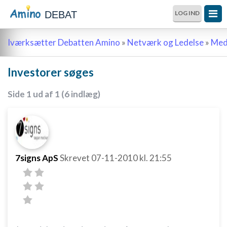
DEBAT
LOG IND
Iværksætter Debatten Amino
»
Netværk og Ledelse
»
Meda
Investorer søges
Side 1 ud af 1 (6 indlæg)
7signs ApS
Skrevet
07-11-2010
kl. 21:55