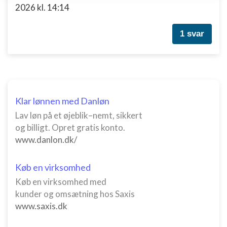
enhed
2026 kl. 14:14
Bruge begrænsede oplysninger til at vælge
annoncering
1 svar
Oprette profiler til tilpasset annoncering
Bruge profiler til at vælge tilpasset
annoncering
Klar lønnen med Danløn
Oprette profiler for at tilpasse indhold
Lav løn på et øjeblik–nemt, sikkert
Bruge profiler til at vælge tilpasset indhold
og billigt. Opret gratis konto.
www.danlon.dk/
Måle annonceringseffektivitet
Måle indholdseffektivitet
Køb en virksomhed
Køb en virksomhed med
Forstå målgrupper gennem statistikker eller
kunder og omsætning hos Saxis
kombinationer af oplysninger fra forskellige
kilder
www.saxis.dk
Udvikle og forbedre tjenester