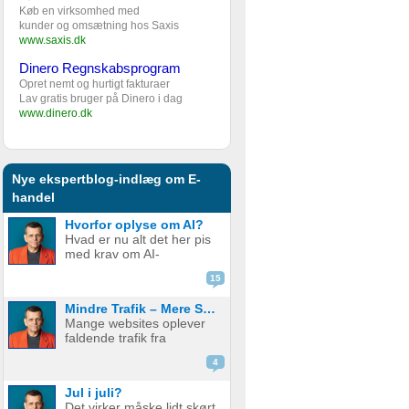
Køb en virksomhed med
kunder og omsætning hos Saxis
www.saxis.dk
Dinero Regnskabsprogram
Opret nemt og hurtigt fakturaer
Lav gratis bruger på Dinero i dag
www.dinero.dk
Nye ekspertblog-indlæg om E-
handel
Hvorfor oplyse om AI?
Hvad er nu alt det her pis
med krav om AI-
disclaimere? YouTube vil
15
have det. Spotify vil have
det. Og andre platforme
Mindre Trafik – Mere Salg
hopper også med på
Mange websites oplever
vognen. Men… hvorfor
faldende trafik fra
egentlig? OK, boomer –
søgemaskiner som
hvad er logikken he...
4
Google. Nogle mistænker
at det skyldes AI. Andre at
Jul i juli?
de bare ikke ranker så
Det virker måske lidt skørt