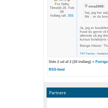
Fra Valby
nina2000:
Tilmeldt 26. Feb
06
hej, jeg har ad
Indlæg ialt:
365
life... er du b
Ja, jeg er bosidd
hvad du gerne vil 
allerede så jeg ik
kursus forløb/pris
Mange hilsner: T
TNT Factory - freelance 
Side 2 ud af 2 (20 indlæg)
< Forrige
RSS-feed
Partnere