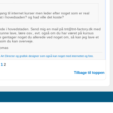
gang til internet kurser men leder efter noget som er real
osat i hovedsaden? og had ville det koste?
ende i hovedstaden. Send mig en mail på tnt@tnt-factory.dk med
kunne lave, lære osv., evt. også om du har været på kursus
ke gentager noget du allerede ved noget om, så kan jeg lave et
 som du kan overveje.
homas
Art Director og grafisk designer som også kan noget med internettet og foto.
1
2
Tilbage til toppen