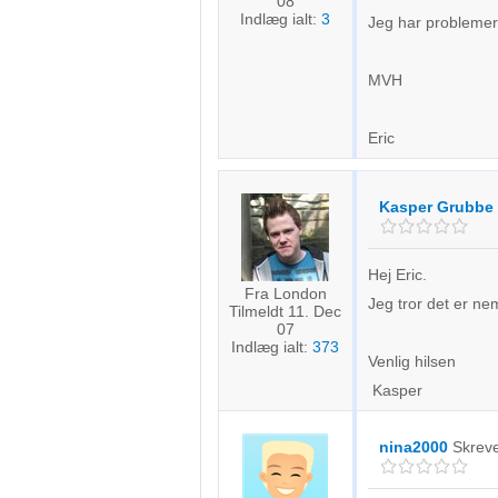
08
Indlæg ialt:
3
Jeg har probleme
MVH
Eric
Kasper Grubbe
Hej Eric.
Fra London
Jeg tror det er ne
Tilmeldt 11. Dec
07
Indlæg ialt:
373
Venlig hilsen
Kasper
nina2000
Skrev