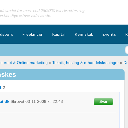
destedet for mere end 280.000 iværksættere og
lvstændige erhvervsdrivende.
dsbørs
Freelancer
Kapital
Regnskab
Events
R
nternet & Online marketing
»
Teknik, hosting & e-handelsløsninger
»
Dr
nskes
1
2
at.dk
Skrevet
03-11-2008
kl. 22:43
Svar