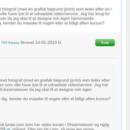
 fotograf (med en grafisk bagrund (print) som leder efter en i
lle have lyst til at udvaeksle viden/service. Jeg har brug for
ver da jeg skal til at designe min egen hjemmeside.
g, kender du maaske til nogen eller et billigt aften kursus?
Skrevet
14-01-2010
kl.
Svar
a
TNT Factory
net fotograf (med en grafisk bagrund (print) som leder efter
n som ville have lyst til at udvaeksle viden/service. Jeg har
til dreamweaver da jeg skal til at designe min egen
r dig, kender du maaske til nogen eller et billigt aften kursus?
 på lynda.com som har video kurser i Dreamweaver og rigtig
 25$
pr
. måned. Eller tag fat i mig, så laver jeg gerne