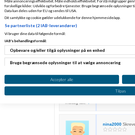
Måle annonceringseffektivitet. Måle indholdseffektivitet. Forstå målgrupper genn
Du kan se mere h
Indlæg ialt:
98
forskellige kilder. Udvikle og forbedre tjenester. Bruge begrænsede oplysninger ti
Data kan deles uden for EU og sendes til USA.
De sælger både on
Dit samtykke og cookie gælder udelukkende for denne hjemmeside/app.
Håber det kan bru
Se partnerliste (2 IAB-leverandører)
Med venlig hilsen
Vi bruger dine data til følgende formål:
Maj-Britt Kjær Sø
Creation Nation A
IAB's behandlingsformål:
Opbevare og/eller tilgå oplysninger på en enhed
Freelance grafisk assist
www.flashmagasin.dk
Bruge begrænsede oplysninger til at vælge annoncering
nina2000
Skrev
Oprette profiler til tilpasset annoncering
Accepter alle
Bruge profiler til at vælge tilpasset annoncering
glemte at sige, at 
Tilpas
mvh nina
Tilmeldt 14. Jan
10
Oprette profiler for at tilpasse indhold
Indlæg ialt:
4
Bruge profiler til at vælge tilpasset indhold
Måle annonceringseffektivitet
nina2000
Skrev