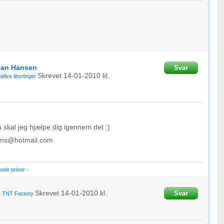
oplysninger fra forskellige
lan Hansen
Svar
Skrevet
14-01-2010
kl.
tive løsninger
skal jeg hjælpe dig igennem det :)
-cms@hotmail.com
gode priser -
Skrevet
14-01-2010
kl.
Svar
a
TNT Factory