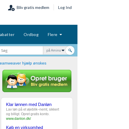
Bliv gratis medlem
Log Ind
abatter
Ordbog
Flere
på Amino
eamweaver hjælp ønskes
Klar lønnen med Danløn
Lav løn på et øjeblik–nemt, sikkert
og billigt. Opret gratis konto.
www.danlon.dk/
Køb en virksomhed