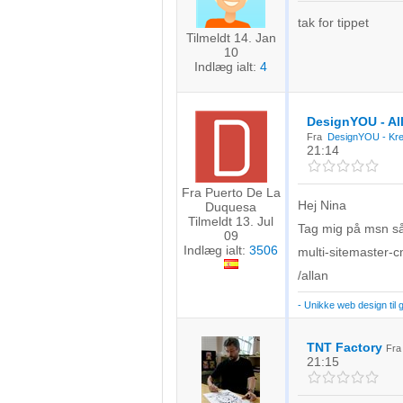
Måle indholdseffektivitet
tak for tippet
Tilmeldt 14. Jan
Forstå målgrupper gennem statistikker eller kombinationer af 
10
kilder
Indlæg ialt:
4
Udvikle og forbedre tjenester
DesignYOU - Al
Bruge begrænsede oplysninger til at vælge indhold
Fra
DesignYOU - Krea
21:14
IAB Special Features:
Bruge præcise geografiske placeringsoplysninger
Fra Puerto De La
Hej Nina
Duquesa
Tilmeldt 13. Jul
Identificere enheder baseret på aktivt anmodede oplysninger
Tag mig på msn så 
09
Indlæg ialt:
3506
multi-sitemaster
Ikke-IAB-behandlingsformål:
/allan
Nødvendig
- Unikke web design til 
Ydeevne
TNT Factory
Fr
Funktionel
21:15
Annoncering / marketing