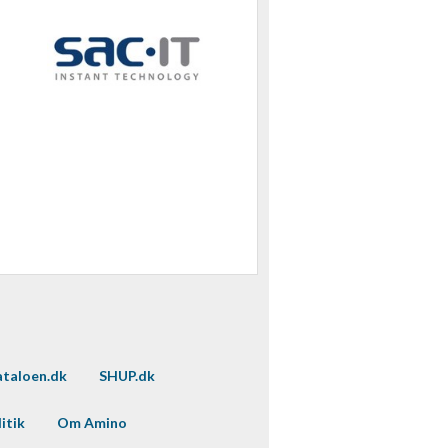
taloen.dk
SHUP.dk
itik
Om Amino