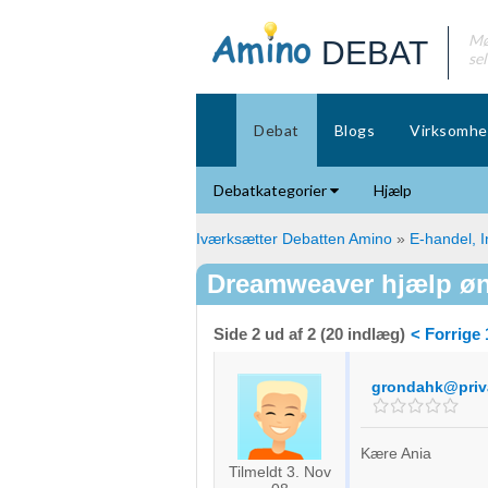
Mø
DEBAT
se
Debat
Blogs
Virksomhe
Debatkategorier
Hjælp
Iværksætter Debatten Amino
»
E-handel, I
Dreamweaver hjælp ø
Side 2 ud af 2 (20 indlæg)
< Forrige
grondahk@priv
Kære Ania
Tilmeldt 3. Nov