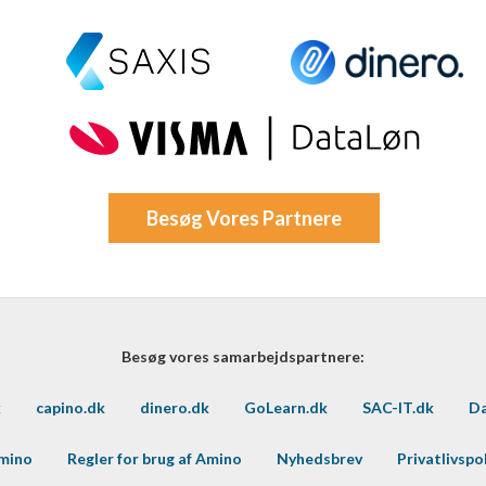
Besøg Vores Partnere
Besøg vores samarbejdspartnere:
k
capino.dk
dinero.dk
GoLearn.dk
SAC-IT.dk
Da
Amino
Regler for brug af Amino
Nyhedsbrev
Privatlivspol