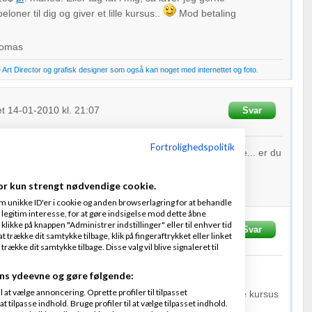
ner til dig og giver et lille kursus..
Mod betaling
homas
Art Director og grafisk designer som også kan noget med internettet og foto.
et
14-01-2010
kl. 21:07
Svar
Fortrolighedspolitik
 til internet kurser men leder efter noget som er real life... er du
? og had ville det koste?
or kun strengt nødvendige cookie.
m unikke ID'er i cookie og anden browserlagring for at behandle
legitim interesse, for at gøre indsigelse mod dette åbne
 klikke på knappen "Administrer indstillinger" eller til enhver tid
Sørensen
Skrevet
14-01-2010
kl. 21:07
Svar
 trække dit samtykke tilbage, klik på fingeraftrykket eller linket
kke dit samtykke tilbage. Disse valg vil blive signaleret til
ns ydeevne og gøre følgende:
at vælge annoncering. Oprette profiler til tilpasset
 eller billigt aftenkursus, men jeg har selv købt et online kursus
t tilpasse indhold. Bruge profiler til at vælge tilpasset indhold.
, som jeg varmt kan anbefale.