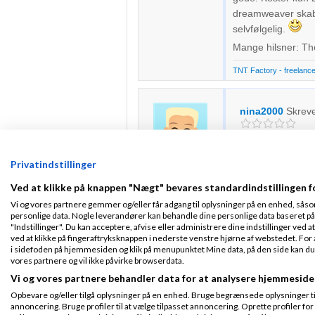
dreamweaver skabelo
selvfølgelig.
Mange hilsner: T
TNT Factory - freelance 
nina2000
Skrev
hej, jeg har adgang
Privatindstillinger
bosat i hovedsaden
Tilmeldt 14. Jan
10
Ved at klikke på knappen "Nægt" bevares standardindstillingen f
Indlæg ialt:
4
Vi og vores partnere gemmer og/eller får adgang til oplysninger på en enhed, såso
personlige data. Nogle leverandører kan behandle dine personlige data baseret på 
"Indstillinger". Du kan acceptere, afvise eller administrere dine indstillinger ved at
Maj-Britt Kjær 
ved at klikke på fingeraftryksknappen i nederste venstre hjørne af webstedet. For at
i sidefoden på hjemmesiden og klik på menupunktet Mine data, på den side kan du træ
vores partnere og vil ikke påvirke browserdata.
Hej!
Vi og vores partnere behandler data for at analysere hjemmeside
Fra Vestbjerg
Opbevare og/eller tilgå oplysninger på en enhed. Bruge begrænsede oplysninger til 
Kender ikke et godt
Tilmeldt 25. Mar
annoncering. Bruge profiler til at vælge tilpasset annoncering. Oprette profiler for a
hos Total Training
08