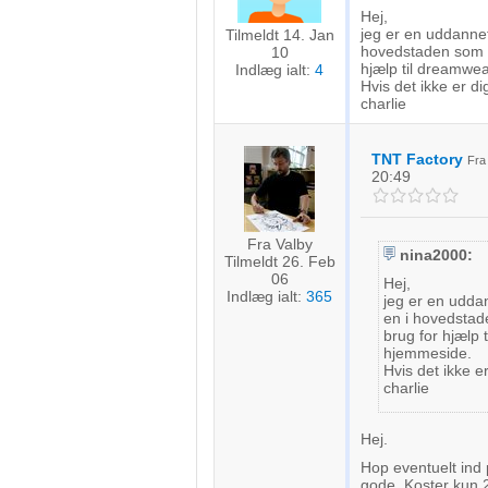
Hej,
jeg er en uddannet
Tilmeldt 14. Jan
hovedstaden som vi
10
hjælp til dreamwea
Indlæg ialt:
4
Hvis det ikke er di
charlie
TNT Factory
Fr
20:49
Fra Valby
nina2000:
Tilmeldt 26. Feb
06
Hej,
Indlæg ialt:
365
jeg er en uddan
en i hovedstade
brug for hjælp 
hjemmeside.
Hvis det ikke e
charlie
Hej.
Hop eventuelt ind
gode. Koster kun