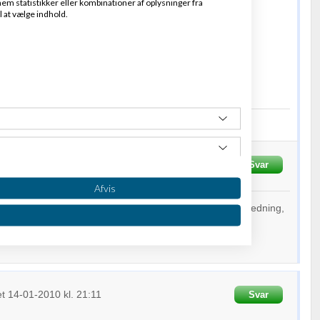
em statistikker eller kombinationer af oplysninger fra
er:
Total Training
l at vælge indhold.
line kurser og dvd'er med kurser.
ges.
rensen
pS
ance og online kataloger
et
14-01-2010
kl. 21:09
Svar
Afvis
jeg gerne vil lave skabalonerne selv, men leder efter vejledning,
et
14-01-2010
kl. 21:11
Svar