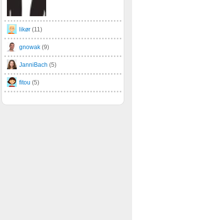
likør
(11)
gnowak
(9)
JanniBach
(5)
fitou
(5)