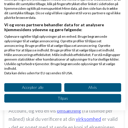
trække dit samtykke tilbage, klik på fingeraftrykket eller linket i sidefoden på
Svar
hjemmesiden og klik på menupunktet Mine data, på den side kan du trække
dit samtykke tilbage. Disse valg vil blive signaleret til vores partnere og vil ikke
påvirke browserdata.
Vi og vores partnere behandler data for at analysere
hjemmesidens ydeevne og gøre følgende:
Opbevare og/eller tilgå oplysninger på en enhed. Bruge begrænsede
oplysninger til at vælge annoncering. Oprette profiler til tilpasset
annoncering. Bruge profiler til at vælge tilpasset annoncering. Oprette
profiler for at tilpasse indhold. Bruge profiler til at vælge tilpasset indhold.
Mr. Moski2.net
Skrevet
22-03-2010
kl. 22:07
Måle annonceringseffektivitet. Måle indholdseffektivitet. Forstå målgrupper
gennem statistikker eller kombinationer af oplysninger fra forskellige kilder.
Udvikle og forbedre tjenester. Bruge begrænsede oplysninger til at vælge
indhold.
Data kan deles uden for EU og sendes til USA.
Dit samtykke og cookie gælder udelukkende for denne hjemmeside/app.
Se partnerliste (2 IAB-leverandører)
Accepter alle
Afvis
Det er korrekt at det ikke koster noget at oprette
Vi bruger dine data til følgende formål:
Tilpas
IAB's behandlingsformål:
en konto. Du skal have det der hedder en Business
Account, og ved en vis
omsætning
(få tusinde per
Opbevare og/eller tilgå oplysninger på en
enhed
måned) skal du verificere at din
virksomhed
er valid
- det er noget med at sende en kopi af elregningen
Bruge begrænsede oplysninger til at vælge