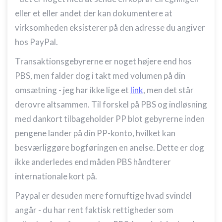
annoncering
eller et eller andet der kan dokumentere at
virksomheden eksisterer på den adresse du angiver
Oprette profiler til tilpasset annoncering
hos PayPal.
Bruge profiler til at vælge tilpasset
annoncering
Transaktionsgebyrerne er noget højere end hos
PBS, men falder dog i takt med volumen på din
Oprette profiler for at tilpasse indhold
omsætning - jeg har ikke lige et
link
, men det står
Bruge profiler til at vælge tilpasset indhold
derovre altsammen. Til forskel på PBS og indløsning
Måle annonceringseffektivitet
med dankort tilbageholder PP blot gebyrerne inden
pengene lander på din PP-konto, hvilket kan
Måle indholdseffektivitet
besværliggøre bogføringen en anelse. Dette er dog
Forstå målgrupper gennem statistikker eller
ikke anderledes end måden PBS håndterer
kombinationer af oplysninger fra forskellige
kilder
internationale kort på.
Udvikle og forbedre tjenester
Paypal er desuden mere fornuftige hvad svindel
angår - du har rent faktisk rettigheder som
Bruge begrænsede oplysninger til at vælge