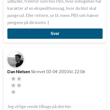
indhold
udbyder, fremfor som hos PBS, hvor indsigelser har
karakter af en ekspeditionssag, hvor du blot skal
IAB Special Features:
punge ud. Eller rettere, se til, mens PBS selv hæver
Bruge præcise geografiske
placeringsoplysninger
pengene på din konto :(
Identificere enheder baseret på aktivt
Svar
anmodede oplysninger
Ikke-IAB-behandlingsformål:
Nødvendig
Ydeevne
Funktionel
Dan Nielsen
Skrevet
03-04-2010
kl. 22:06
Annoncering / marketing
Jeg vil lige vende tilbage på den her.