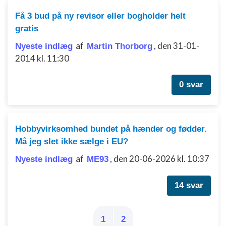
Få 3 bud på ny revisor eller bogholder helt
gratis
af
,
den 31-01-
Nyeste indlæg
Martin Thorborg
2014 kl. 11:30
0 svar
Hobbyvirksomhed bundet på hænder og fødder.
Må jeg slet ikke sælge i EU?
af
,
den 20-06-2026 kl. 10:37
Nyeste indlæg
ME93
14 svar
1
2