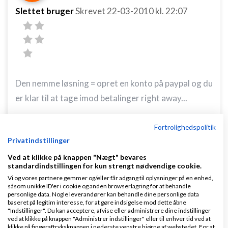
Slettet bruger
Skrevet
22-03-2010
kl. 22:07
Den nemme løsning = opret en konto på paypal og du
er klar til at tage imod betalinger right away...
Ved ikke om denne løsning kan tilfredsstille dine
Fortrolighedspolitik
behov, men det er i hvert fald den billigste og
Privatindstillinger
nemmeste løsning hvis den gør.
Ved at klikke på knappen "Nægt" bevares
standardindstillingen for kun strengt nødvendige cookie.
DBH Mathias Bak
Vi og vores partnere gemmer og/eller får adgang til oplysninger på en enhed,
EDIT: Ups var vist lidt hurtig ude med at svare før
såsom unikke ID'er i cookie og anden browserlagring for at behandle
personlige data. Nogle leverandører kan behandle dine personlige data
jeg fik læst hele tråden ordentligt igennem.
baseret på legitim interesse, for at gøre indsigelse mod dette åbne
"Indstillinger". Du kan acceptere, afvise eller administrere dine indstillinger
Undskylder... :)
ved at klikke på knappen "Administrer indstillinger" eller til enhver tid ved at
klikke på fingeraftryksknappen i nederste venstre hjørne af webstedet. For at