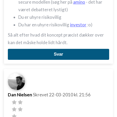
secure modellen (søg her på
amino
- det har
været debatteret lystigt)
Du er uhyre risikovillig
Du har en uhyre risikovillig
investor
:o)
Så alt efter hvad dit koncept præcist dækker over
kan det måske holde lidt hårdt.
Svar
Dan Nielsen
Skrevet
22-03-2010
kl. 21:56