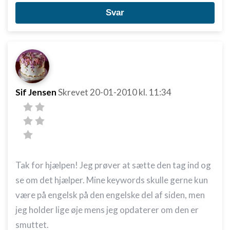
Svar
Måle annonceringseffektivitet
Måle indholdseffektivitet
Forstå målgrupper gennem statistikker eller
kombinationer af oplysninger fra forskellige
kilder
Sif Jensen
Skrevet
20-01-2010
kl. 11:34
Udvikle og forbedre tjenester
Bruge begrænsede oplysninger til at vælge
indhold
IAB Special Features:
Bruge præcise geografiske
Tak for hjælpen! Jeg prøver at sætte den tag ind og
placeringsoplysninger
se om det hjælper. Mine keywords skulle gerne kun
Identificere enheder baseret på aktivt
være på engelsk på den engelske del af siden, men
anmodede oplysninger
jeg holder lige øje mens jeg opdaterer om den er
Ikke-IAB-behandlingsformål:
smuttet.
Nødvendig