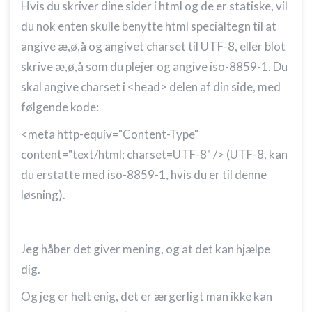
Hvis du skriver dine sider i html og de er statiske, vil
du nok enten skulle benytte html specialtegn til at
angive æ,ø,å og angivet charset til UTF-8, eller blot
skrive æ,ø,å som du plejer og angive
iso-8859-1. Du
skal angive charset i <head> delen af din side, med
følgende kode:
<
meta
http-equiv
=
"Content-Type"
content
=
"text/html; charset=UTF-8"
/
> (UTF-8, kan
du erstatte med iso-8859-1, hvis du er til denne
løsning).
Jeg håber det giver mening, og at det kan hjælpe
dig.
Og jeg er helt enig, det er ærgerligt man ikke kan