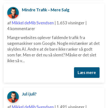
Mindre Trafik – Mere Salg
af
Mikkel deMib Svendsen
|
1.653 visninger
|
4 kommentarer
Mange websites oplever faldende trafik fra
søgemaskiner som Google. Nogle mistænker at det
skyldes AI. Andre at de bare ikke ranker så godt
som før. Men er det nu så slemt? Måske er det slet
ikke så v...
Læs mere
Jul i juli?
af
Mikkel deMib Svendsen
|
1.491 visninger
|