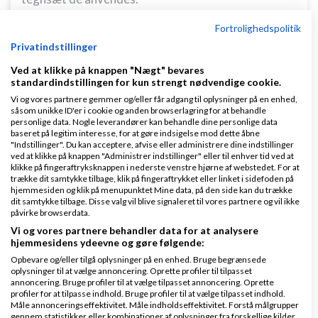
Du anvender 'windows-1252' men FireFox gætter
Fortrolighedspolitik
på du anvender den mere gængse 'UTF-8'.
Privatindstillinger
Ved at klikke på knappen "Nægt" bevares
Tilføj:
standardindstillingen for kun strengt nødvendige cookie.
Vi og vores partnere gemmer og/eller får adgang til oplysninger på en enhed,
<meta
http-equiv
="
content-type
"
såsom unikke ID'er i cookie og anden browserlagring for at behandle
content
="
text/html; charset=windows-1252
" />
personlige data. Nogle leverandører kan behandle dine personlige data
baseret på legitim interesse, for at gøre indsigelse mod dette åbne
"Indstillinger". Du kan acceptere, afvise eller administrere dine indstillinger
et sted mellem dine <head> og </head> tags.
ved at klikke på knappen "Administrer indstillinger" eller til enhver tid ved at
klikke på fingeraftryksknappen i nederste venstre hjørne af webstedet. For at
trække dit samtykke tilbage, klik på fingeraftrykket eller linket i sidefoden på
hjemmesiden og klik på menupunktet Mine data, på den side kan du trække
dit samtykke tilbage. Disse valg vil blive signaleret til vores partnere og vil ikke
Når du nu laver din side i hånden kan du også
påvirke browserdata.
overveje at anvende
Vi og vores partnere behandler data for at analysere
hjemmesidens ydeevne og gøre følgende:
http://validator.w3.org/check?
Opbevare og/eller tilgå oplysninger på en enhed. Bruge begrænsede
oplysninger til at vælge annoncering. Oprette profiler til tilpasset
uri=http://www.sifbeth.dk
annoncering. Bruge profiler til at vælge tilpasset annoncering. Oprette
profiler for at tilpasse indhold. Bruge profiler til at vælge tilpasset indhold.
og få lidt street respect når det hele validerer.
Måle annonceringseffektivitet. Måle indholdseffektivitet. Forstå målgrupper
gennem statistikker eller kombinationer af oplysninger fra forskellige kilder.