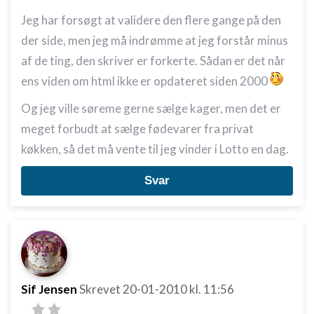
Jeg har forsøgt at validere den flere gange på den
Ydeevne
der side, men jeg må indrømme at jeg forstår minus
Funktionel
af de ting, den skriver er forkerte. Sådan er det når
ens viden om html ikke er opdateret siden 2000
Annoncering / marketing
Og jeg ville søreme gerne sælge kager, men det er
meget forbudt at sælge fødevarer fra privat
køkken, så det må vente til jeg vinder i Lotto en dag.
Svar
Sif Jensen
Skrevet
20-01-2010
kl. 11:56