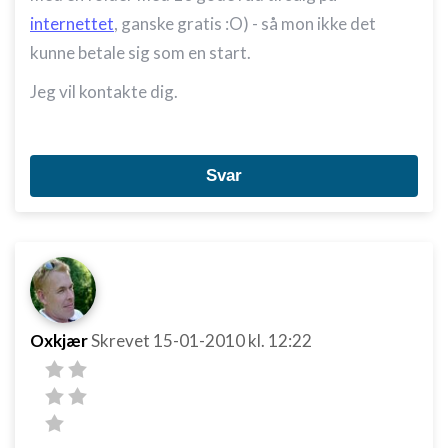
indhold
internettet
, ganske gratis :O) - så mon ikke det
IAB Special Features:
kunne betale sig som en start.
Bruge præcise geografiske
placeringsoplysninger
Jeg vil kontakte dig.
Identificere enheder baseret på aktivt
anmodede oplysninger
Svar
Ikke-IAB-behandlingsformål:
Nødvendig
Ydeevne
Funktionel
Annoncering / marketing
Oxkjær
Skrevet
15-01-2010
kl. 12:22