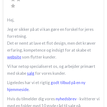
Bruge begrænsede oplysninger til at vælge
annoncering
Oprette profiler til tilpasset annoncering
Hej,
Bruge profiler til at vælge tilpasset
annoncering
Jeg er sikker på at vi kan gøre en forskel for jeres
forretning.
Oprette profiler for at tilpasse indhold
Det er nemt at lave et flot design, men det kræver
Bruge profiler til at vælge tilpasset indhold
erfaring, kompetence og indsigt for at skabe et
website
som flytter kunder.
Måle annonceringseffektivitet
Vi har netop specialiseret os, og arbejder primært
Måle indholdseffektivitet
med skabe
salg
for vores kunder.
Forstå målgrupper gennem statistikker eller
kombinationer af oplysninger fra forskellige
Ligeledes har vi et rigtig
godt tilbud på en ny
kilder
hjemmeside
.
Udvikle og forbedre tjenester
Hvis du tilmelder dig vores
nyhedsbrev
- kvitterer vi
Bruge begrænsede oplysninger til at vælge
med en folder med 10 gode råd til salg på