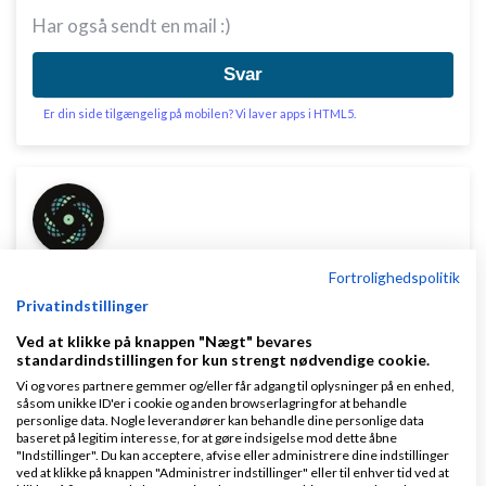
Har også sendt en mail :)
Svar
Er din side tilgængelig på mobilen? Vi laver apps i HTML5.
Volt & Volume
Skrevet
15-01-2010
kl. 11:38
Fortrolighedspolitik
Privatindstillinger
Ved at klikke på knappen "Nægt" bevares
standardindstillingen for kun strengt nødvendige cookie.
Vi og vores partnere gemmer og/eller får adgang til oplysninger på en enhed,
såsom unikke ID'er i cookie og anden browserlagring for at behandle
personlige data. Nogle leverandører kan behandle dine personlige data
Hej
baseret på legitim interesse, for at gøre indsigelse mod dette åbne
"Indstillinger". Du kan acceptere, afvise eller administrere dine indstillinger
Kontakt evt. denne grafiker/webdesigner:
ved at klikke på knappen "Administrer indstillinger" eller til enhver tid ved at