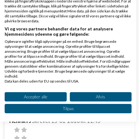
klikke på fingeraftryksknappen i nederste venstre hjørne af webstedet. For at
http://www.mudemedia.dk/
trække dit samtykke tilbage, klik på fingeraftrykket eller linket i sidefoden på
hjemmesiden og klik på menupunktet Mine data, på den side kan du trække
Han har lavet mit
tekstforfatter
site
www.tt-
dit samtykke tilbage. Disse valg vil blive signaleret til vores partnere og vil ikke
påvirke browserdata.
tekstforfatter.dk
, samt mit kommende site
Vi og vores partnere behandler data for at analysere
hjemmesidens ydeevne og gøre følgende:
www.soundspectre.com
Opbevare og/eller tilgå oplysninger på en enhed. Bruge begrænsede
Mvh
oplysninger til at vælge annoncering. Oprette profiler til tilpasset
annoncering. Bruge profiler til at vælge tilpasset annoncering. Oprette
profiler for at tilpasse indhold. Bruge profiler til at vælge tilpasset indhold.
Thomas Thomsen
Måle annonceringseffektivitet. Måle indholdseffektivitet. Forstå målgrupper
gennem statistikker eller kombinationer af oplysninger fra forskellige kilder.
Udvikle og forbedre tjenester. Bruge begrænsede oplysninger til at vælge
Svar
indhold.
Data kan deles uden for EU og sendes til USA.
Dit samtykke og cookie gælder udelukkende for denne hjemmeside/app.
Se partnerliste (2 IAB-leverandører)
Accepter alle
Afvis
Vi bruger dine data til følgende formål:
Tilpas
IAB's behandlingsformål:
Henrik FJ
Skrevet
15-01-2010
kl. 11:45
Opbevare og/eller tilgå oplysninger på en
enhed