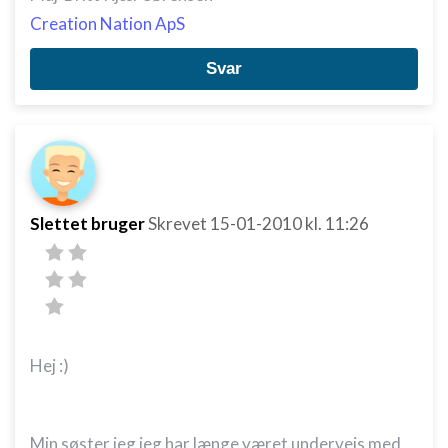
Creation Nation ApS
Svar
Slettet bruger
Skrevet
15-01-2010
kl. 11:26
Hej :)
Min søster jeg jeg har længe været undervejs med