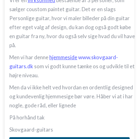
Vi er en
virksomhed
bestående af 3 personer, som
sælger coustom paintet guitar. Det er en slags
Personlige guitar, hvor vi maler billeder på din guitar
efter eget valg af design, du kan dog også godt købe
en guitar fra ny, hvor du også selv sige hvad du vil have
på.
Men vi har denne
hjemmeside
www.skovgaard-
guitars.dk
som vi godt kunne tænke os og udvikle til et
højre niveau.
Men da vi ikke helt ved hvordan en ordentlig designed
og kundevenlig hjemmesige bør vøre. Håber vi at i har
nogle, gode råd, eller lignede
På horhånd tak
Skovgaard-guitars