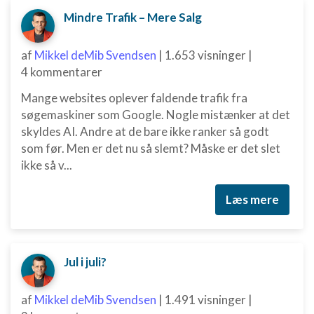
Mindre Trafik – Mere Salg
af
Mikkel deMib Svendsen
|
1.653 visninger
|
4 kommentarer
Mange websites oplever faldende trafik fra
søgemaskiner som Google. Nogle mistænker at det
skyldes AI. Andre at de bare ikke ranker så godt
som før. Men er det nu så slemt? Måske er det slet
ikke så v...
Læs mere
Jul i juli?
af
Mikkel deMib Svendsen
|
1.491 visninger
|