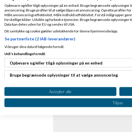
Opbevare og/eller tilgå oplysninger på en enhed. Bruge begrænsede oplysninger til 
annoncering. Bruge profiler til at vælge tilpasset annoncering. Oprette profiler for a
Måle annonceringseffektivitet. Måle indholdseffektivitet. Forstå målgrupper genn
forskellige kilder. Udvikle og forbedre tjenester. Bruge begrænsede oplysninger ti
Data kan deles uden for EU og sendes til USA.
Dit samtykke og cookie gælder udelukkende for denne hjemmeside/app.
Se partnerliste (2 IAB-leverandører)
Vi bruger dine data til følgende formål:
IAB's behandlingsformål:
Opbevare og/eller tilgå oplysninger på en enhed
Bruge begrænsede oplysninger til at vælge annoncering
Oprette profiler til tilpasset annoncering
Accepter alle
Bruge profiler til at vælge tilpasset annoncering
Tilpas
Oprette profiler for at tilpasse indhold
Bruge profiler til at vælge tilpasset indhold