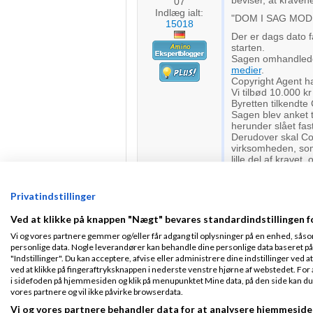
beviser, at kravene
07
Indlæg ialt:
"DOM I SAG MO
15018
Der er dags dato f
starten.
Sagen omhandlede 
medier
.
Copyright Agent h
Vi tilbød 10.000 kr 
Byretten tilkendte
Sagen blev anket t
herunder slået fast,
Derudover skal Cop
virksomheden, so
lille del af krave
Jeg har hele tiden
endelig Landsrette
Kilde
Privatindstillinger
: https://www.
face
T9pYgJxVxHjfqn
Ved at klikke på knappen "Nægt" bevares standardindstillingen f
Naturprodukter fra Cosm
Vi og vores partnere gemmer og/eller får adgang til oplysninger på en enhed, såso
https://shop.cosmos-co.
personlige data. Nogle leverandører kan behandle dine personlige data baseret på 
"Indstillinger". Du kan acceptere, afvise eller administrere dine indstillinger ved at
Side 2 ud af 2 (11 indlæg)
< Forrige
ved at klikke på fingeraftryksknappen i nederste venstre hjørne af webstedet. For at
i sidefoden på hjemmesiden og klik på menupunktet Mine data, på den side kan du træ
RSS-feed
vores partnere og vil ikke påvirke browserdata.
Vi og vores partnere behandler data for at analysere hjemmeside