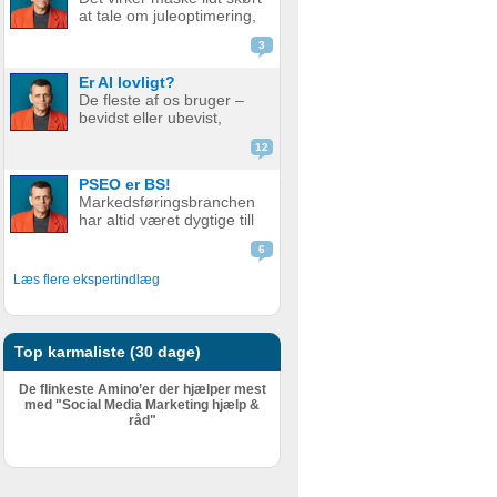
godt som før. Men er det
at tale om juleoptimering,
nu så slemt? Måske er det
mens vi stadig sveder
slet ikke så v...
3
under sommerens
hedebølge. Men der er
Er AI lovligt?
faktisk god grund til det.
De fleste af os bruger –
Alt for mange glemmer at
bevidst eller ubevist,
forberede deres website
værktøjer i dag som helt
eller web...
12
eller delvist bygger på AI.
Det er derfor relevant at
PSEO er BS!
stille spørgsmål ved, om
Markedsføringsbranchen
det er lovligt. AI er en
har altid været dygtige till
meget bred betegnelse
at pakke gammel fisk ind i
–...
6
nyt, skinnende papir.
Nogle gange lidt for
Læs flere ekspertindlæg
dygtige. Giv en støvet,
gammel strategi, eller en
metode der har fået
meget kr...
Top karmaliste (30 dage)
De flinkeste Amino’er der hjælper mest
med "Social Media Marketing hjælp &
råd"