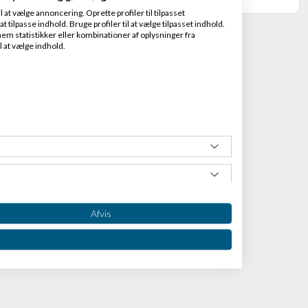
at vælge annoncering. Oprette profiler til tilpasset
t tilpasse indhold. Bruge profiler til at vælge tilpasset indhold.
em statistikker eller kombinationer af oplysninger fra
l at vælge indhold.
Afvis