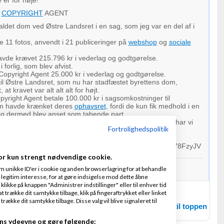
 er for høje!
D
COPYRIGHT
AGENT
aldet dom ved Østre Landsret i en sag, som jeg var en del af i
11 fotos, anvendt i 21 publiceringer på
webshop
og
sociale
avde krævet 215.796 kr i vederlag og godtgørelse.
i forlig, som blev afvist.
 Copyright Agent 25.000 kr i vederlag og godtgørelse.
il Østre Landsret, som nu har stadfæstet byrettens dom,
 at kravet var alt alt alt for højt.
yright Agent betale 100.000 kr i sagsomkostninger til
m havde krænket deres
ophavsret
, fordi de kun fik medhold i en
t, og dermed blev anset som tabende part.
 påpeget, at deres opgørelser af krav er for høje, og nu har vi
Fortrolighedspolitik
ns ord for dette!"
book
.com/notallowed.dk/posts/pfbid0272y86xM3z9BiEK78FzyJV
Tc1WEmLL5M2wWsZ8D9JvL3fxuGEWSl
or kun strengt nødvendige cookie.
os Co. Argan olie - Kaktus olie - Grønt ler mm.
m unikke ID'er i cookie og anden browserlagring for at behandle
eu/da/
legitim interesse, for at gøre indsigelse mod dette åbne
 klikke på knappen "Administrer indstillinger" eller til enhver tid
1
2
 trække dit samtykke tilbage, klik på fingeraftrykket eller linket
kke dit samtykke tilbage. Disse valg vil blive signaleret til
Tilbage til toppen
ns ydeevne og gøre følgende: