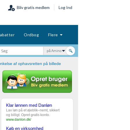
Bliv gratis medlem
Log Ind
abatter
Ordbog
Flere
på Amino
nkelse af ophavsretten på billede
Klar lønnen med Danløn
Lav løn på et øjeblik–nemt, sikkert
og billigt. Opret gratis konto.
www.danlon.dk/
Køb en virksomhed