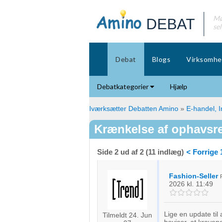
Mø
DEBAT
se
Debat
Blogs
Virksomhe
Debatkategorier
Hjælp
Iværksætter Debatten Amino
»
E-handel, I
Krænkelse af ophavsre
Side 2 ud af 2 (11 indlæg)
< Forrige
Fashion-Seller
2026
kl. 11:49
Lige en update til
Tilmeldt 24. Jun