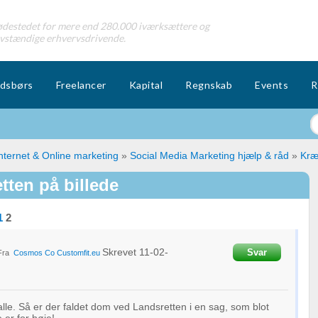
destedet for mere end 280.000 iværksættere og
lvstændige erhvervsdrivende.
dsbørs
Freelancer
Kapital
Regnskab
Events
R
nternet & Online marketing
»
Social Media Marketing hjælp & råd
»
Kræ
tten på billede
1
2
Skrevet
11-02-
Svar
Fra
Cosmos Co
Customfit.eu
 alle. Så er der faldet dom ved Landsretten i en sag, som blot