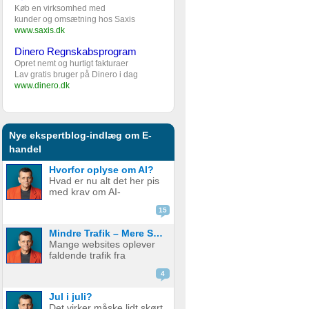
Køb en virksomhed med
kunder og omsætning hos Saxis
www.saxis.dk
Dinero Regnskabsprogram
Opret nemt og hurtigt fakturaer
Lav gratis bruger på Dinero i dag
www.dinero.dk
Nye ekspertblog-indlæg om E-
handel
Hvorfor oplyse om AI?
Hvad er nu alt det her pis
med krav om AI-
disclaimere? YouTube vil
15
have det. Spotify vil have
det. Og andre platforme
Mindre Trafik – Mere Salg
hopper også med på
Mange websites oplever
vognen. Men… hvorfor
faldende trafik fra
egentlig? OK, boomer –
søgemaskiner som
hvad er logikken he...
4
Google. Nogle mistænker
at det skyldes AI. Andre at
Jul i juli?
de bare ikke ranker så
Det virker måske lidt skørt