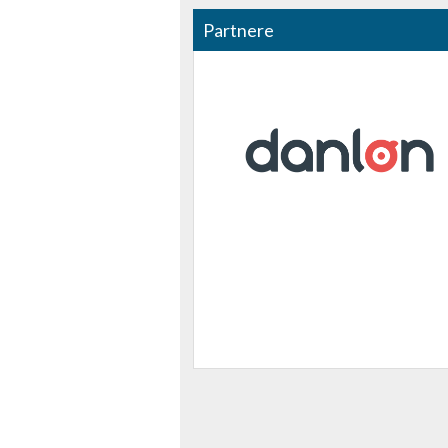
Måle annonceringseffektivitet
Partnere
Måle indholdseffektivitet
Forstå målgrupper gennem statistikker eller kombinationer af 
kilder
Udvikle og forbedre tjenester
Bruge begrænsede oplysninger til at vælge indhold
IAB Special Features:
Bruge præcise geografiske placeringsoplysninger
Identificere enheder baseret på aktivt anmodede oplysninger
Ikke-IAB-behandlingsformål:
Nødvendig
Ydeevne
Funktionel