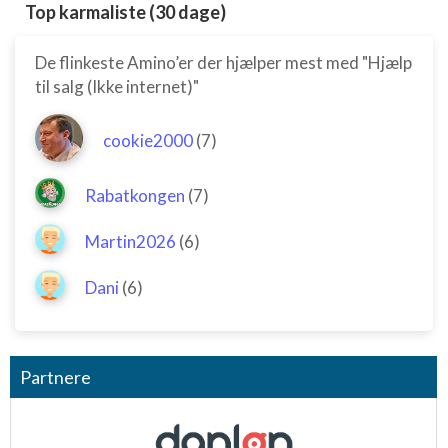
Top karmaliste (30 dage)
Ydeevne
Funktionel
De flinkeste Amino’er der hjælper mest med "Hjælp
til salg (Ikke internet)"
Annoncering / marketing
cookie2000
(7)
Rabatkongen
(7)
Martin2026
(6)
Dani
(6)
Partnere