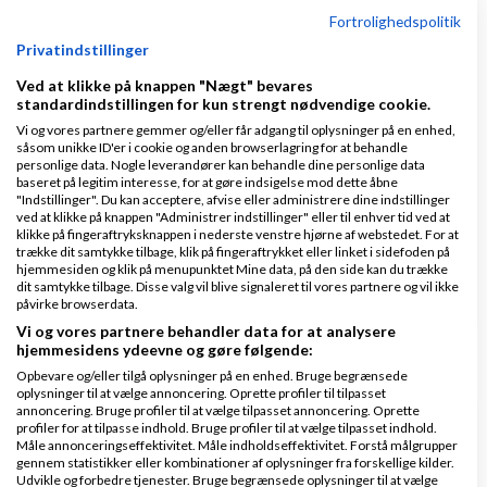
Fortrolighedspolitik
Køb en virksomhed
Privatindstillinger
Køb en virksomhed med
Ved at klikke på knappen "Nægt" bevares
kunder og omsætning hos Saxis
standardindstillingen for kun strengt nødvendige cookie.
www.saxis.dk
Vi og vores partnere gemmer og/eller får adgang til oplysninger på en enhed,
såsom unikke ID'er i cookie og anden browserlagring for at behandle
personlige data. Nogle leverandører kan behandle dine personlige data
Dinero Regnskabsprogram
baseret på legitim interesse, for at gøre indsigelse mod dette åbne
"Indstillinger". Du kan acceptere, afvise eller administrere dine indstillinger
Opret nemt og hurtigt fakturaer
ved at klikke på knappen "Administrer indstillinger" eller til enhver tid ved at
klikke på fingeraftryksknappen i nederste venstre hjørne af webstedet. For at
Lav gratis bruger på Dinero i dag
trække dit samtykke tilbage, klik på fingeraftrykket eller linket i sidefoden på
www.dinero.dk
hjemmesiden og klik på menupunktet Mine data, på den side kan du trække
dit samtykke tilbage. Disse valg vil blive signaleret til vores partnere og vil ikke
påvirke browserdata.
Vi og vores partnere behandler data for at analysere
hjemmesidens ydeevne og gøre følgende:
Nye ekspertblog-indlæg om Marketing & salg
Opbevare og/eller tilgå oplysninger på en enhed. Bruge begrænsede
oplysninger til at vælge annoncering. Oprette profiler til tilpasset
annoncering. Bruge profiler til at vælge tilpasset annoncering. Oprette
Salg handler ikke om at presse. Det handler om at løse.
profiler for at tilpasse indhold. Bruge profiler til at vælge tilpasset indhold.
Måle annonceringseffektivitet. Måle indholdseffektivitet. Forstå målgrupper
gennem statistikker eller kombinationer af oplysninger fra forskellige kilder.
af
Jonas_Busekist
|
336 visninger
|
0 kommentarer
Udvikle og forbedre tjenester. Bruge begrænsede oplysninger til at vælge