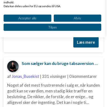
indhold.
Data kan deles uden for EU og sendes til USA.
Salg handler ikke om at presse. Det handler om at
Dit samtykke og cookie gælder udelukkende for denne hjemmeside/app.
løse. Når kunden kommer med en indvending,
Se partnerliste (2 IAB-leverandører)
Accepter alle
Afvis
fortæller de dig, hvor de er i tvivl. Alt for mange
sælgere giver op, når kunden kommer med en
Vi bruger dine data til følgende formål:
Tilpas
indvending, ...
IAB's behandlingsformål:
Opbevare og/eller tilgå oplysninger på en
enhed
Læs mere
Bruge begrænsede oplysninger til at vælge
annoncering
Som sælger kan du bruge tabsaversion til at skubbe kunden mod en beslutning.
Oprette profiler til tilpasset annoncering
Bruge profiler til at vælge tilpasset
af
Jonas_Busekist
|
331 visninger
|
0 kommentarer
annoncering
Noget af det mest frustrerende i salg er, når kunden
Oprette profiler for at tilpasse indhold
godt kan se værdien, men stadig ikke træffer en
beslutning. De nikker, de forstår, de er enige… og
Bruge profiler til at vælge tilpasset indhold
alligevel sker der ingenting. Det kan i nogle ti...