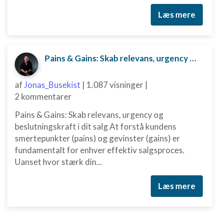
Måle annonceringseffektivitet
Læs mere
Måle indholdseffektivitet
Forstå målgrupper gennem statistikker eller
kombinationer af oplysninger fra forskellige
Pains & Gains: Skab relevans, urgency og beslutningskraft i dit salg
kilder
Udvikle og forbedre tjenester
af
Jonas_Busekist
|
1.087 visninger
|
2 kommentarer
Bruge begrænsede oplysninger til at vælge
indhold
Pains & Gains: Skab relevans, urgency og
IAB Special Features:
beslutningskraft i dit salg At forstå kundens
smertepunkter (pains) og gevinster (gains) er
Bruge præcise geografiske
placeringsoplysninger
fundamentalt for enhver effektiv salgsproces.
Uanset hvor stærk din...
Identificere enheder baseret på aktivt
anmodede oplysninger
Læs mere
Ikke-IAB-behandlingsformål:
Nødvendig