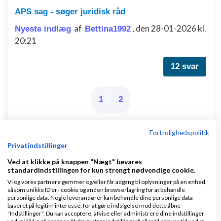
APS sag - søger juridisk råd
af
,
den 28-01-2026 kl.
Nyeste indlæg
Bettina1992
20:21
12 svar
1
2
Fortrolighedspolitik
Privatindstillinger
Har fået en opkrævning på 3800 kr for et billede
jeg ikke måtte benytte!
Ved at klikke på knappen "Nægt" bevares
standardindstillingen for kun strengt nødvendige cookie.
af
,
den 07-02-
Nyeste indlæg
Jakob Kvorning
Vi og vores partnere gemmer og/eller får adgang til oplysninger på en enhed,
2020 kl. 16:17
såsom unikke ID'er i cookie og anden browserlagring for at behandle
personlige data. Nogle leverandører kan behandle dine personlige data
baseret på legitim interesse, for at gøre indsigelse mod dette åbne
32 svar
"Indstillinger". Du kan acceptere, afvise eller administrere dine indstillinger