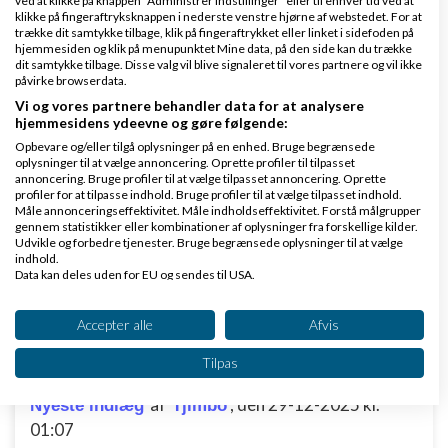
ved at klikke på knappen "Administrer indstillinger" eller til enhver tid ved at
klikke på fingeraftryksknappen i nederste venstre hjørne af webstedet. For at
trække dit samtykke tilbage, klik på fingeraftrykket eller linket i sidefoden på
hjemmesiden og klik på menupunktet Mine data, på den side kan du trække
1
2
3
4
dit samtykke tilbage. Disse valg vil blive signaleret til vores partnere og vil ikke
påvirke browserdata.
Vi og vores partnere behandler data for at analysere
hjemmesidens ydeevne og gøre følgende:
Manglende betaling
Opbevare og/eller tilgå oplysninger på en enhed. Bruge begrænsede
oplysninger til at vælge annoncering. Oprette profiler til tilpasset
af
,
den 02-01-
annoncering. Bruge profiler til at vælge tilpasset annoncering. Oprette
Nyeste indlæg
Daniel Andersen
profiler for at tilpasse indhold. Bruge profiler til at vælge tilpasset indhold.
2026 kl. 21:45
Måle annonceringseffektivitet. Måle indholdseffektivitet. Forstå målgrupper
gennem statistikker eller kombinationer af oplysninger fra forskellige kilder.
Udvikle og forbedre tjenester. Bruge begrænsede oplysninger til at vælge
3 svar
indhold.
Data kan deles uden for EU og sendes til USA.
Dit samtykke og cookie gælder udelukkende for denne hjemmeside/app.
Se partnerliste (2 IAB-leverandører)
Accepter alle
Afvis
Hvordan kan hjemmeside som denne være
Vi bruger dine data til følgende formål:
Tilpas
lovlig?
IAB's behandlingsformål:
af
,
den 29-12-2025 kl.
Nyeste indlæg
Tjimbo
Opbevare og/eller tilgå oplysninger på en
enhed
01:07