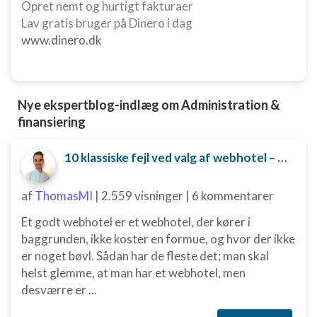
Bruge begrænsede oplysninger til at vælge
Opret nemt og hurtigt fakturaer
indhold
Lav gratis bruger på Dinero i dag
www.dinero.dk
IAB Special Features:
Bruge præcise geografiske
placeringsoplysninger
Identificere enheder baseret på aktivt
Nye ekspertblog-indlæg om Administration &
anmodede oplysninger
finansiering
Ikke-IAB-behandlingsformål:
10 klassiske fejl ved valg af webhotel – og hvordan du undgår dem
Nødvendig
Ydeevne
af
ThomasMI
|
2.559 visninger
|
6 kommentarer
Funktionel
Et godt webhotel er et webhotel, der kører i
baggrunden, ikke koster en formue, og hvor der ikke
Annoncering / marketing
er noget bøvl. Sådan har de fleste det; man skal
helst glemme, at man har et webhotel, men
desværre er ...