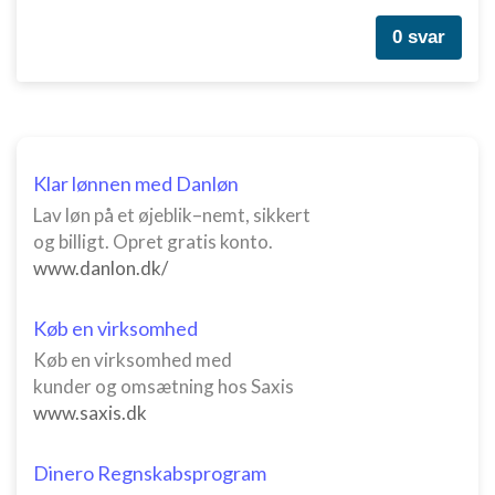
Bruge begrænsede oplysninger til at vælge
annoncering
0 svar
Oprette profiler til tilpasset annoncering
Bruge profiler til at vælge tilpasset
annoncering
Klar lønnen med Danløn
Oprette profiler for at tilpasse indhold
Lav løn på et øjeblik–nemt, sikkert
Bruge profiler til at vælge tilpasset indhold
og billigt. Opret gratis konto.
www.danlon.dk/
Måle annonceringseffektivitet
Køb en virksomhed
Måle indholdseffektivitet
Køb en virksomhed med
Forstå målgrupper gennem statistikker eller
kunder og omsætning hos Saxis
kombinationer af oplysninger fra forskellige
kilder
www.saxis.dk
Udvikle og forbedre tjenester
Dinero Regnskabsprogram