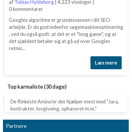
af
Tobias Hyldeborg
|
4.223 visninger
|
0 kommentarer
Googles algoritme er grundessensen i dit SEO-
arbejde. Er du god indenfor søgemaskineoptimering
, ved du også godt, at det er et ”long game”, og at
det sjældent betaler sig at gå ud over Googles
retnin...
Læs mere
Top karmaliste (30 dage)
De flinkeste Amino’er der hjælper mest med "Jura,
kontrakter, lovgivning, ophavsret m.m."
Partnere