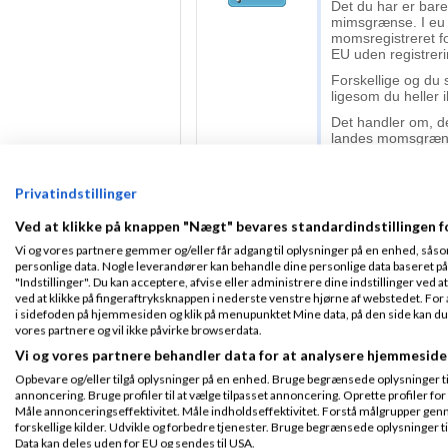
Det du har er bar
mimsgrænse. I eu 
momsregistreret f
EU uden registreri
Forskellige og du 
ligesom du heller 
Det handler om, de
landes momsgrænse
Momsen.
Netop via Momse
Privatindstillinger
Du kan således fi
du er erhverv og d
Ved at klikke på knappen "Nægt" bevares standardindstillingen f
skat.
Vi og vores partnere gemmer og/eller får adgang til oplysninger på en enhed, såso
Og indberette til sk
personlige data. Nogle leverandører kan behandle dine personlige data baseret på 
"Indstillinger". Du kan acceptere, afvise eller administrere dine indstillinger ved at
Du må gerne frivi
ved at klikke på fingeraftryksknappen i nederste venstre hjørne af webstedet. For at
i sidefoden på hjemmesiden og klik på menupunktet Mine data, på den side kan du træ
Venligst John Han
vores partnere og vil ikke påvirke browserdata.
6 stærke Ivæksætterbøg
Vi og vores partnere behandler data for at analysere hjemmeside
Intro til regnskab - og 
Opbevare og/eller tilgå oplysninger på en enhed. Bruge begrænsede oplysninger til 
Min gratis blog
www.joh
annoncering. Bruge profiler til at vælge tilpasset annoncering. Oprette profiler for a
Måle annonceringseffektivitet. Måle indholdseffektivitet. Forstå målgrupper genn
forskellige kilder. Udvikle og forbedre tjenester. Bruge begrænsede oplysninger ti
Cookie - John 
Data kan deles uden for EU og sendes til USA.
06-2026
kl. 14:2