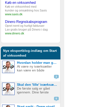
Køb en virksomhed
Køb en virksomhed med
kunder og omsætning hos Saxis
www.saxis.dk
Dinero Regnskabsprogram
Opret nemt og hurtigt fakturaer
Lav gratis bruger på Dinero i dag
www.dinero.dk
Nye ekspertblog-indlæg om Start
af virksomhed
Hvordan holder man gejsten oppe som ny iværksætter?
At være ny iværksætter
kan være en både
spændende og
2
udfordrende rejse. Den
frihed og kreativitet, som
Skal den 'lille' iværksætter bruge penge på digital marketing?
følger med at starte egen
De første salg er gået
virksomhed, er det som
igennem. Dine første
mange jagter, men
kunder er glade og
samtidig er der også
0
tilfredse. Det virker virkelig
mange bar...
som om, at der er en
Start småt - Drøm stort!