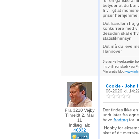
er en ganske almin
betyder at du bør 
frivilligt at moms
priser herhjemme.
Det handler i høj 
konkurrere med v
desuden skal erhve
statistikhensyn
Det må du leve med
Hannover
6 stærke Ivæksætterbøg
Intro til regnskab - og 
Min gratis blog
www.joh
Cookie - John 
06-2026
kl. 14:2
Der findes ikke e
Fra 3210 Vejby
undulater fra egne 
Tilmeldt 2. Mar
have
fradrag
for u
11
Indlæg ialt:
Hobby for eksempel
46832
skat af dit oversku