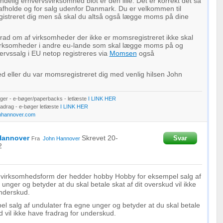
delig erhvervsvirksomhed blot er den lille. Det er korrekt det så
afholde og for salg udenfor Danmark. Du er velkommen til
registreret dig men så skal du altså også lægge moms på dine
grad om af virksomheder der ikke er momsregistreret ikke skal
irksomheder i andre eu-lande som skal lægge moms på og
rvssalg i EU netop registreres via
Momsen
også
 eller du var momsregistreret dig med venlig hilsen John
er - e-bøger/paperbacks - letlæste
I LINK HER
Fradrag - e-bøger letlæste
I LINK HER
nhannover.com
Hannover
Skrevet
20-
Svar
Fra
John Hannover
2
n virksomhedsform der hedder hobby Hobby for eksempel salg af
unger og betyder at du skal betale skat af dit overskud vil ikke
nderskud.
 salg af undulater fra egne unger og betyder at du skal betale
d vil ikke have fradrag for underskud.