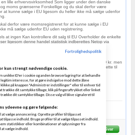
e en lille erhvervsvirksomhed Som ligger under den danske
og moms grænserne Forskellige og du skal derfor være
or at kunne sælge i EU ligesom du heller ikke må sælge udenfor
ng.
skal derfor være momsregistreret for at kunne sælge i EU
ikke må sælge udenfor EU uden registrering.
ls at ingen Kan kontrollere dit salg til EU Overholder de enkelte
r ligesom denne handel statistisk indberettes Netop via
Fortrolighedspolitik
n.
nt efter den danske moms grænse sælge op til de 50.000 kr. men
u skal føre fuldt
regnskab
efter bogføringslov Og indberette til
or kun strengt nødvendige cookie.
m unikke ID'er i cookie og anden browserlagring for at behandle
at.
legitim interesse, for at gøre indsigelse mod dette åbne
 klikke på knappen "Administrer indstillinger" eller til enhver tid
llige momsregistrerede dig uanset
omsætning
 trække dit samtykke tilbage, klik på fingeraftrykket eller linket
kke dit samtykke tilbage. Disse valg vil blive signaleret til
nover
er - e-bøger/paperbacks - letlæste
I LINK HER
ns ydeevne og gøre følgende:
Fradrag - e-bøger letlæste
I LINK HER
at vælge annoncering. Oprette profiler til tilpasset
nhannover.com
t tilpasse indhold. Bruge profiler til at vælge tilpasset indhold.
em statistikker eller kombinationer af oplysninger fra
l at vælge indhold.
Hannover
Skrevet
20-
Svar
Fra
John Hannover
5