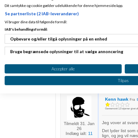
Dit samtykke og cookie gælder udelukkende for denne hjemmeside/app.
Se partnerliste (2 IAB-leverandører)
Amino
driller men 
Fra 3210 Vejby
Vi bruger dine data til følgende formål:
EU når du ikke er
Tilmeldt 2. Mar
forskellige i de fo
11
IAB's behandlingsformål:
Momsen. Det sikrer
Indlæg ialt:
Ulegistrerede
46832
Opbevare og/eller tilgå oplysninger på en enhed
du kan frivilligt 
Bruge begrænsede oplysninger til at vælge annoncering
du kan frivilligt 
Med venlig hilsen
Oprette profiler til tilpasset annoncering
Accepter alle
6 stærke Ivæksætterbøg
Bruge profiler til at vælge tilpasset annoncering
Intro til regnskab - og 
Tilpas
Min gratis blog
www.joh
Oprette profiler for at tilpasse indhold
Kenn hawk
Fra
Bruge profiler til at vælge tilpasset indhold
Gennemsnit
1,0
stjerner givet a
Måle annonceringseffektivitet
Jeg vover at svare
Tilmeldt 31. Jan
Måle indholdseffektivitet
26
Det lyder list som
Indlæg ialt:
11
lign, og jeg vil n