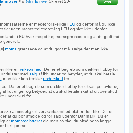
Hannover
Skrevet
20-
Svar
Fra
John Hannover
7
 momssatserne er meget forskellige i
EU
og derfor må du ikke
sigt uden momsregistreret-Ing i EU og slet ikke udenfor
des lande i EU hvor meget høj momsgrænsede og at du godt må
e generelt.
høj
moms
grænsede og at du godt må sælge der men ikke
er ikke en
virksomhed
. Det er et begreb som dækker hobby for
g undulater med
salg
af lidt unger og betyder, at du skal betale
d
man ikke kan trække
underskud
fra.
mhed. Det er et begreb som dækker hobby for eksempel avler og
af lidt unger og betyder, at du skal betale skat af dit overskud
ke underskud fra.
anske almindelig erhvervsvirksomhed blot er den lille. Det er
yder at du bør afholde og for salg udenfor Danmark. Du er
ligt at
momsregistreret
dig men så skal du altså også lægge
ser herhjemme.