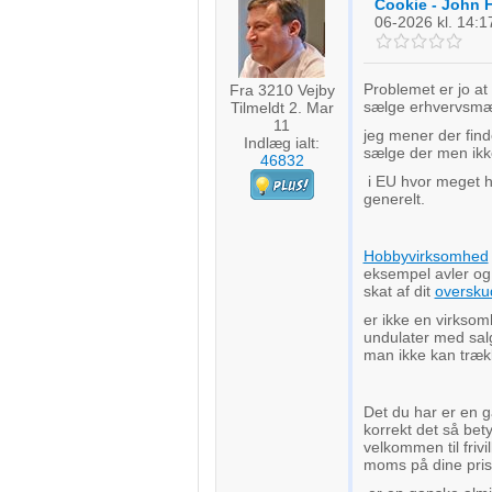
Cookie - John 
06-2026
kl. 14:1
Problemet er jo at
Fra 3210 Vejby
sælge erhvervsmæs
Tilmeldt 2. Mar
11
jeg mener der fin
Indlæg ialt:
sælge der men ikk
46832
i EU hvor meget 
generelt.
Hobbyvirksomhed
eksempel avler o
skat af dit
oversku
er ikke en virkso
undulater med salg 
man ikke kan træk
Det du har er en g
korrekt det så bet
velkommen til frivil
moms på dine pri