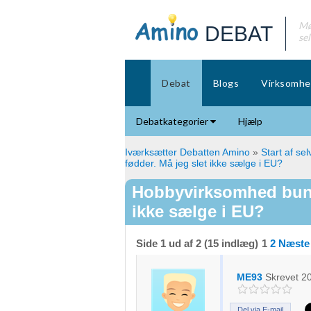
Mø
DEBAT
se
Debat
Blogs
Virksomhe
Debatkategorier
Hjælp
Iværksætter Debatten Amino
»
Start af se
fødder. Må jeg slet ikke sælge i EU?
Hobbyvirksomhed bund
ikke sælge i EU?
Side 1 ud af 2 (15 indlæg)
1
2
Næste
ME93
Skrevet
2
Del via E-mail