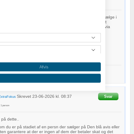
jeg prøver med et svar igen. Det er korrekt du ikke må sælge i
 momsregistreret blandt andet fordi momsgrænser er helt
rskellige EU lande og alt eu handet Registreres statistisk via
 en vis ligestilling mellem de registrerede i EU og så
momsregistreret dig og så er markedet åbent
momsregistreret dig og så er markedet åbent
 John Hannover
Afvis
er - e-bøger/paperbacks - letlæste
I LINK HER
Fradrag - e-bøger letlæste
I LINK HER
nhannover.com
Skrevet
23-06-2026
kl. 08:37
Svar
ExtraFokus
f
1
person
 på dette..
 om du er på stadiet af en persn der sælger på Den blå avis eller
æsten garantere at der er ingen af dem der betaler skat og det