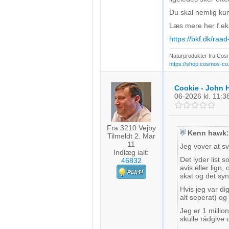
Du skal nemlig k
Læs mere her f.ek
https://bkf.dk/ra
Naturprodukter fra Cosm
https://shop.cosmos-co.
Cookie - John 
06-2026
kl. 11:3
Fra 3210 Vejby
Kenn hawk:
Tilmeldt 2. Mar
11
Jeg vover at sv
Indlæg ialt:
Det lyder list 
46832
avis eller lign
skat og det synt
Hvis jeg var dig
alt seperat) og
Jeg er 1 millio
skulle rådgive 