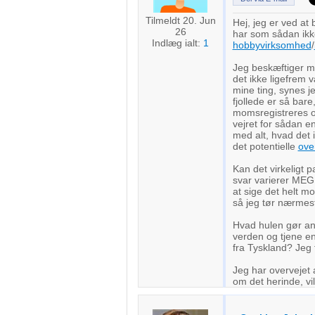
Tilmeldt 20. Jun
Hej, jeg er ved at 
26
har som sådan ikk
Indlæg ialt:
1
hobbyvirksomhed
/
Jeg beskæftiger mi
det ikke ligefrem 
mine ting, synes je
fjollede er så bare
momsregistreres og
vejret for sådan e
med alt, hvad det 
det potentielle
ove
Kan det virkeligt 
svar varierer MEGE
at sige det helt m
så jeg tør nærmest
Hvad hulen gør an
verden og tjene en 
fra Tyskland? Jeg 
Jeg har overvejet 
om det herinde, v