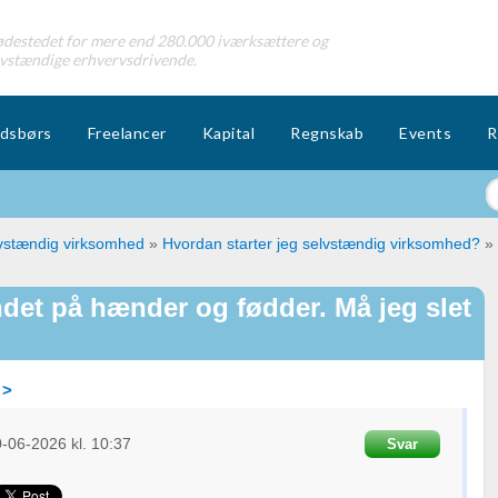
destedet for mere end 280.000 iværksættere og
lvstændige erhvervsdrivende.
dsbørs
Freelancer
Kapital
Regnskab
Events
R
lvstændig virksomhed
»
Hvordan starter jeg selvstændig virksomhed?
»
et på hænder og fødder. Må jeg slet
 >
0-06-2026
kl. 10:37
Svar