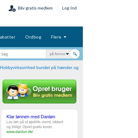
Bliv gratis medlem
Log Ind
abatter
Ordbog
Flere
på Amino
Hobbyvirksomhed bundet på hænder og
Klar lønnen med Danløn
Lav løn på et øjeblik–nemt, sikkert
og billigt. Opret gratis konto.
www.danlon.dk/