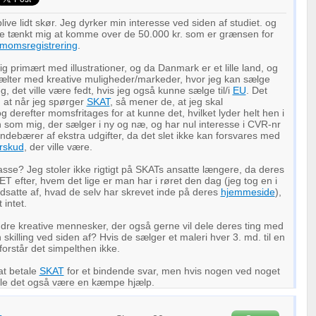
blive lidt skør. Jeg dyrker min interesse ved siden af studiet. og
e tænkt mig at komme over de 50.000 kr. som er grænsen for
momsregistrering
.
g primært med illustrationer, og da Danmark er et lille land, og
vælter med kreative muligheder/markeder, hvor jeg kan sælge
g, det ville være fedt, hvis jeg også kunne sælge til/i
EU
. Det
, at når jeg spørger
SKAT
, så mener de, at jeg skal
 derefter momsfritages for at kunne det, hvilket lyder helt hen i
n som mig, der sælger i ny og næ, og har nul interesse i CVR-nr
indebærer af ekstra udgifter, da det slet ikke kan forsvares med
rskud
, der ville være.
passe? Jeg stoler ikke rigtigt på SKATs ansatte længere, da deres
T efter, hvem det lige er man har i røret den dag (jeg tog en i
odsatte af, hvad de selv har skrevet inde på deres
hjemmeside
),
 intet.
dre kreative mennesker, der også gerne vil dele deres ting med
skilling ved siden af? Hvis de sælger et maleri hver 3. md. til en
forstår det simpelthen ikke.
at betale
SKAT
for et bindende svar, men hvis nogen ved noget
ille det også være en kæmpe hjælp.