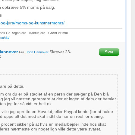
un opkræve 5% moms på salg.
s
ad-og-jura/moms-og-kunstnermoms/
os Co. Argan olie - Kaktus olie - Grønt ler mm.
eu/da/
Hannover
Skrevet
23-
Svar
Fra
John Hannover
8
are på dette..
som om du er på stadiet af en persn der sælger på Den blå
, og jeg vil næsten garantere at der er ingen af dem der betaler
es jeg for så vidt er helt ok.
 ville jeg oprette en Revolut, eller Paypal konto (for at holde
 droppe alt det med skat indtil du har en reel forretning.
n procent sikker på at hvis en medarbejder inde hos skat
deres nærmeste om noget lign ville dette være svaret.