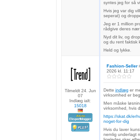
Forstå målgrupper gennem statistikker eller kombinationer af 
syntes jeg for så vi
kilder
Hvis jeg var dig vi
seperat) og droppe 
Udvikle og forbedre tjenester
Jeg er 1 million p
rådgive deres nærm
Bruge begrænsede oplysninger til at vælge indhold
Nyd dit liv, og drop
og du rent faktisk
IAB Special Features:
Held og lykke.
Bruge præcise geografiske placeringsoplysninger
Identificere enheder baseret på aktivt anmodede oplysninger
Fashion-Seller
2026
kl. 11:17
Ikke-IAB-behandlingsformål:
Nødvendig
Dette
indlæg
er me
Tilmeldt 24. Jun
virksomhed er be
07
Ydeevne
Indlæg ialt:
Men måske løsning
15018
virksomhed, hvis de
Funktionel
https://skat.dk/er
noget-for-dig
Annoncering / marketing
Hvis du laver kuns
nemlig underlagt n
ligeledes sker eft