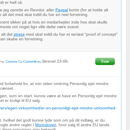
oplysninger fra forskellige
dt er helt ok.
lle jeg oprette en Revolut, eller
Paypal
konto (for at holde alt
alt det med skat indtil du har en reel forretning.
rocent sikker på at hvis en medarbejder inde hos skat skulle
este om noget lign ville dette være svaret.
 alt det
stress
med skat indtil du har et seriøst "proof of concept"
 kan skabe en forretning.
Skrevet
23-06-
Svar
Fra
Cosmos Co
Customfit.eu
d forbehold for, at min viden omkring Personlig ejet mindre
grænset.
en, som en start, kunne være at have en Personlig ejet mindre
t er lovligt til EU salg.
hverv/egen-virksomhed/er-en-personligt-ejet-mindre-virksomhed-
t, hvilket det godt kunne lyde som om på dit indlæg, er du
ogle andre regler i
Momsloven
, hvor salg til andre EU lande
er disse principper, mig bekendt.