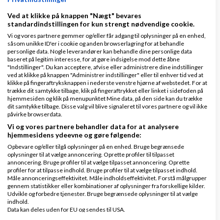
1 svar
Ved at klikke på knappen "Nægt" bevares
standardindstillingen for kun strengt nødvendige cookie.
Vi og vores partnere gemmer og/eller får adgang til oplysninger på en enhed,
såsom unikke ID'er i cookie og anden browserlagring for at behandle
personlige data. Nogle leverandører kan behandle dine personlige data
hvordan gøres en side "usynlig"?
baseret på legitim interesse, for at gøre indsigelse mod dette åbne
"Indstillinger". Du kan acceptere, afvise eller administrere dine indstillinger
af
,
den 11-08-2007 kl.
ved at klikke på knappen "Administrer indstillinger" eller til enhver tid ved at
Nyeste indlæg
Louise
klikke på fingeraftryksknappen i nederste venstre hjørne af webstedet. For at
21:55
trække dit samtykke tilbage, klik på fingeraftrykket eller linket i sidefoden på
hjemmesiden og klik på menupunktet Mine data, på den side kan du trække
dit samtykke tilbage. Disse valg vil blive signaleret til vores partnere og vil ikke
45 svar
påvirke browserdata.
Vi og vores partnere behandler data for at analysere
hjemmesidens ydeevne og gøre følgende:
1
2
3
4
Opbevare og/eller tilgå oplysninger på en enhed. Bruge begrænsede
oplysninger til at vælge annoncering. Oprette profiler til tilpasset
annoncering. Bruge profiler til at vælge tilpasset annoncering. Oprette
profiler for at tilpasse indhold. Bruge profiler til at vælge tilpasset indhold.
Måle annonceringseffektivitet. Måle indholdseffektivitet. Forstå målgrupper
gennem statistikker eller kombinationer af oplysninger fra forskellige kilder.
Det er egentlig ret vildt... AI-abonnementer
Udvikle og forbedre tjenester. Bruge begrænsede oplysninger til at vælge
indhold.
af
Nyeste indlæg
GrN.dk - AI Automatisering -
Data kan deles uden for EU og sendes til USA.