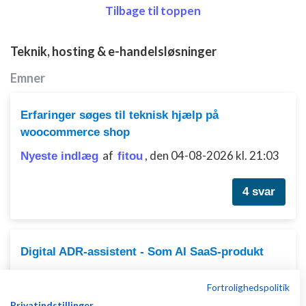
Tilbage til toppen
Teknik, hosting & e-handelsløsninger
Emner
Erfaringer søges til teknisk hjælp på
woocommerce shop
af
,
den 04-08-2026 kl. 21:03
Nyeste indlæg
fitou
4 svar
Digital ADR-assistent - Som AI SaaS-produkt
af
,
den 02-08-2026 kl.
Nyeste indlæg
ModeXL
Fortrolighedspolitik
01:18
Privatindstillinger