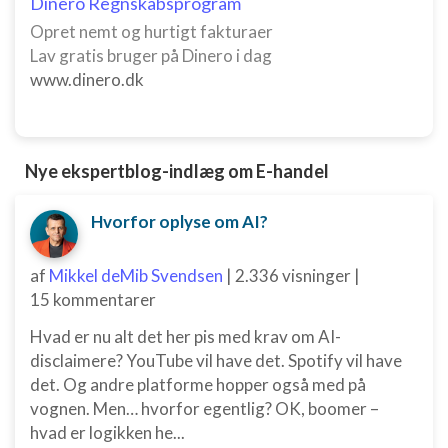
Dinero Regnskabsprogram
Opret nemt og hurtigt fakturaer
Forstå målgrupper gennem statistikker eller
Lav gratis bruger på Dinero i dag
kombinationer af oplysninger fra forskellige
kilder
www.dinero.dk
Udvikle og forbedre tjenester
Bruge begrænsede oplysninger til at vælge
Nye ekspertblog-indlæg om E-handel
indhold
IAB Special Features:
Hvorfor oplyse om AI?
Bruge præcise geografiske
placeringsoplysninger
af
Mikkel deMib Svendsen
|
2.336 visninger
|
Identificere enheder baseret på aktivt
15 kommentarer
anmodede oplysninger
Hvad er nu alt det her pis med krav om AI-
Ikke-IAB-behandlingsformål:
disclaimere? YouTube vil have det. Spotify vil have
Nødvendig
det. Og andre platforme hopper også med på
vognen. Men… hvorfor egentlig? OK, boomer –
Ydeevne
hvad er logikken he...