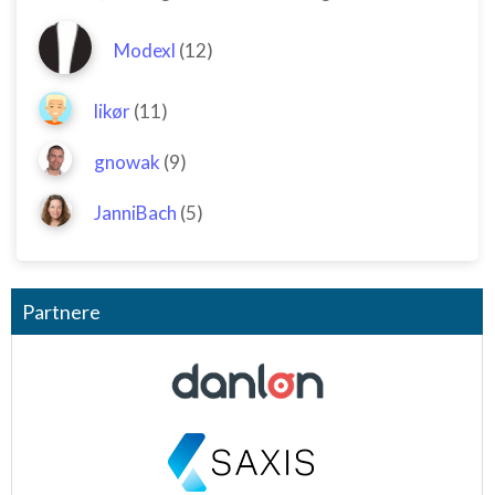
Modexl
(12)
likør
(11)
gnowak
(9)
JanniBach
(5)
Partnere