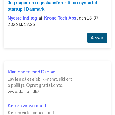
Jeg søger en regnskabsfører til en nystartet
Måle indholdseffektivitet
startup i Danmark
Forstå målgrupper gennem statistikker eller
af
,
den 13-07-
Nyeste indlæg
Krone Tech Aps
kombinationer af oplysninger fra forskellige
2026 kl. 13:25
kilder
Udvikle og forbedre tjenester
4 svar
Bruge begrænsede oplysninger til at vælge
indhold
IAB Special Features:
Bruge præcise geografiske
placeringsoplysninger
Klar lønnen med Danløn
Lav løn på et øjeblik–nemt, sikkert
Identificere enheder baseret på aktivt
og billigt. Opret gratis konto.
anmodede oplysninger
www.danlon.dk/
Ikke-IAB-behandlingsformål:
Nødvendig
Køb en virksomhed
Køb en virksomhed med
Ydeevne