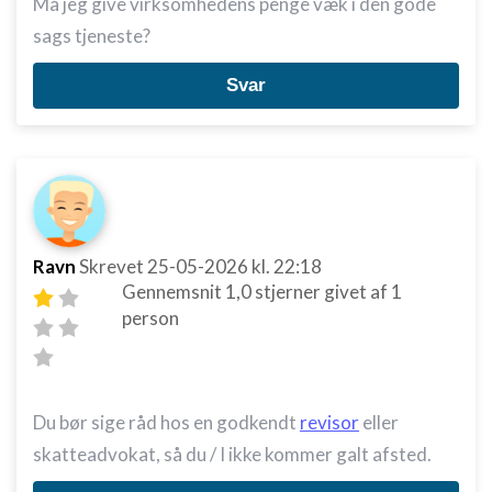
Må jeg give virksomhedens penge væk i den gode
sags tjeneste?
Svar
Ravn
Skrevet
25-05-2026
kl. 22:18
Gennemsnit
1,0
stjerner givet af
1
person
Du bør sige råd hos en godkendt
revisor
eller
skatteadvokat, så du / I ikke kommer galt afsted.