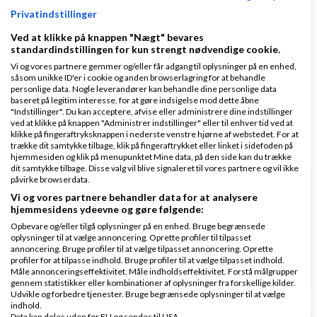
Privatindstillinger
Side 1 ud af 1 (6 indlæg)
Ved at klikke på knappen "Nægt" bevares
standardindstillingen for kun strengt nødvendige cookie.
Vi og vores partnere gemmer og/eller får adgang til oplysninger på en enhed,
Tilbage til toppen
såsom unikke ID'er i cookie og anden browserlagring for at behandle
personlige data. Nogle leverandører kan behandle dine personlige data
baseret på legitim interesse, for at gøre indsigelse mod dette åbne
"Indstillinger". Du kan acceptere, afvise eller administrere dine indstillinger
Bogføring, regnskab, moms, skat m.m.
ved at klikke på knappen "Administrer indstillinger" eller til enhver tid ved at
klikke på fingeraftryksknappen i nederste venstre hjørne af webstedet. For at
Emner
trække dit samtykke tilbage, klik på fingeraftrykket eller linket i sidefoden på
hjemmesiden og klik på menupunktet Mine data, på den side kan du trække
dit samtykke tilbage. Disse valg vil blive signaleret til vores partnere og vil ikke
påvirke browserdata.
Ratepension og B-indkomst
Vi og vores partnere behandler data for at analysere
af
,
den 29-07-2026 kl.
Nyeste indlæg
Hank664
hjemmesidens ydeevne og gøre følgende:
16:24
Opbevare og/eller tilgå oplysninger på en enhed. Bruge begrænsede
oplysninger til at vælge annoncering. Oprette profiler til tilpasset
annoncering. Bruge profiler til at vælge tilpasset annoncering. Oprette
profiler for at tilpasse indhold. Bruge profiler til at vælge tilpasset indhold.
1 svar
Måle annonceringseffektivitet. Måle indholdseffektivitet. Forstå målgrupper
gennem statistikker eller kombinationer af oplysninger fra forskellige kilder.
Udvikle og forbedre tjenester. Bruge begrænsede oplysninger til at vælge
indhold.
Data kan deles uden for EU og sendes til USA.