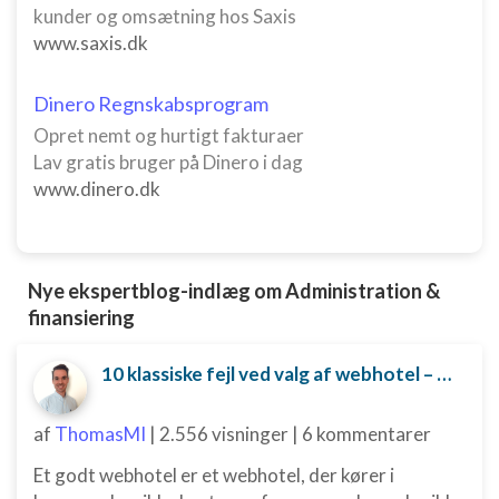
kunder og omsætning hos Saxis
Funktionel
www.saxis.dk
Annoncering / marketing
Dinero Regnskabsprogram
Opret nemt og hurtigt fakturaer
Lav gratis bruger på Dinero i dag
www.dinero.dk
Nye ekspertblog-indlæg om Administration &
finansiering
10 klassiske fejl ved valg af webhotel – og hvordan du undgår dem
af
ThomasMI
|
2.556 visninger
|
6 kommentarer
Et godt webhotel er et webhotel, der kører i