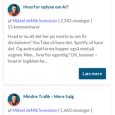
Funktionel
Hvorfor oplyse om AI?
Annoncering / marketing
af
Mikkel deMib Svendsen
|
2.343 visninger
|
15 kommentarer
Hvad er nu alt det her pis med krav om AI-
disclaimere? YouTube vil have det. Spotify vil have
det. Og andre platforme hopper også med på
vognen. Men… hvorfor egentlig? OK, boomer –
hvad er logikken he...
Læs mere
Mindre Trafik – Mere Salg
af
Mikkel deMib Svendsen
|
1.660 visninger
|