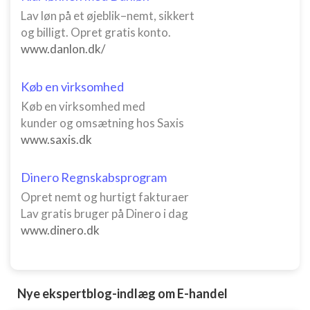
Måle indholdseffektivitet
Lav løn på et øjeblik–nemt, sikkert
og billigt. Opret gratis konto.
Forstå målgrupper gennem statistikker eller
kombinationer af oplysninger fra forskellige
www.danlon.dk/
kilder
Køb en virksomhed
Udvikle og forbedre tjenester
Køb en virksomhed med
Bruge begrænsede oplysninger til at vælge
kunder og omsætning hos Saxis
indhold
www.saxis.dk
IAB Special Features:
Bruge præcise geografiske
Dinero Regnskabsprogram
placeringsoplysninger
Opret nemt og hurtigt fakturaer
Identificere enheder baseret på aktivt
Lav gratis bruger på Dinero i dag
anmodede oplysninger
www.dinero.dk
Ikke-IAB-behandlingsformål:
Nødvendig
Nye ekspertblog-indlæg om E-handel
Ydeevne