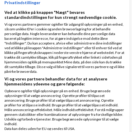
Privatindstillinger
WP Forfaldende handlinger.
Ved at klikke på knappen "Nægt" bevares
af
,
den 02-02-2026 kl.
standardindstillingen for kun strengt nødvendige cookie.
Nyeste indlæg
ModeXL
01:55
Vi og vores partnere gemmer og/eller får adgang til oplysninger på en enhed,
såsom unikke ID'er i cookie og anden browserlagring for at behandle
personlige data. Nogle leverandører kan behandle dine personlige data
baseret på legitim interesse, for at gøre indsigelse mod dette åbne
1 svar
"Indstillinger". Du kan acceptere, afvise eller administrere dine indstillinger
ved at klikke på knappen "Administrer indstillinger" eller til enhver tid ved at
klikke på fingeraftryksknappen i nederste venstre hjørne af webstedet. For at
trække dit samtykke tilbage, klik på fingeraftrykket eller linket i sidefoden på
hjemmesiden og klik på menupunktet Mine data, på den side kan du trække
Konvertere hjemmeside til App
dit samtykke tilbage. Disse valg vil blive signaleret til vores partnere og vil ikke
påvirke browserdata.
af
,
den 21-10-2025 kl.
Nyeste indlæg
Vedsø
Vi og vores partnere behandler data for at analysere
16:37
hjemmesidens ydeevne og gøre følgende:
Opbevare og/eller tilgå oplysninger på en enhed. Bruge begrænsede
oplysninger til at vælge annoncering. Oprette profiler til tilpasset
4 svar
annoncering. Bruge profiler til at vælge tilpasset annoncering. Oprette
profiler for at tilpasse indhold. Bruge profiler til at vælge tilpasset indhold.
Måle annonceringseffektivitet. Måle indholdseffektivitet. Forstå målgrupper
gennem statistikker eller kombinationer af oplysninger fra forskellige kilder.
Udvikle og forbedre tjenester. Bruge begrænsede oplysninger til at vælge
indhold.
photoshop hjælp - billedereducering pixeleret -
Data kan deles uden for EU og sendes til USA.
TEKNISK HJÆLP