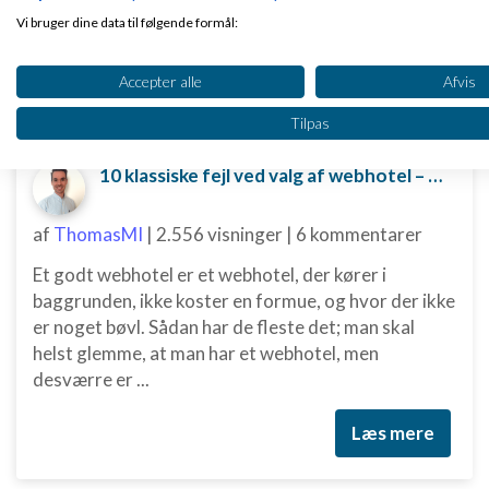
Vi bruger dine data til følgende formål:
IAB's behandlingsformål:
Accepter alle
Afvis
Opbevare og/eller tilgå oplysninger på en enhed
Nye ekspertblog-indlæg om Administration &
finansiering
Tilpas
Bruge begrænsede oplysninger til at vælge annoncering
Oprette profiler til tilpasset annoncering
10 klassiske fejl ved valg af webhotel – og hvordan du undgår dem
Bruge profiler til at vælge tilpasset annoncering
af
ThomasMI
|
2.556 visninger
|
6 kommentarer
Oprette profiler for at tilpasse indhold
Et godt webhotel er et webhotel, der kører i
baggrunden, ikke koster en formue, og hvor der ikke
Bruge profiler til at vælge tilpasset indhold
er noget bøvl. Sådan har de fleste det; man skal
Måle annonceringseffektivitet
helst glemme, at man har et webhotel, men
desværre er ...
Måle indholdseffektivitet
Læs mere
Forstå målgrupper gennem statistikker eller kombinationer
af oplysninger fra forskellige kilder