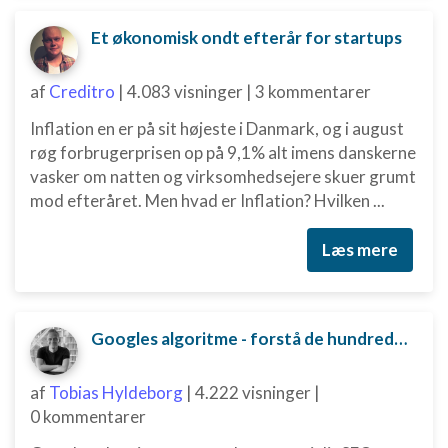
Udvikle og forbedre tjenester
Et økonomisk ondt efterår for startups
Bruge begrænsede oplysninger til at vælge indhold
IAB Special Features:
af
Creditro
|
4.083 visninger
|
3 kommentarer
Bruge præcise geografiske placeringsoplysninger
Inflation en er på sit højeste i Danmark, og i august
røg forbrugerprisen op på 9,1% alt imens danskerne
Identificere enheder baseret på aktivt anmodede oplysninger
vasker om natten og virksomhedsejere skuer grumt
Ikke-IAB-behandlingsformål:
mod efteråret. Men hvad er Inflation? Hvilken ...
Nødvendig
Læs mere
Ydeevne
Funktionel
Googles algoritme - forstå de hundredvis af parametre bag
Annoncering / marketing
af
Tobias Hyldeborg
|
4.222 visninger
|
0 kommentarer