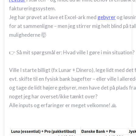
faktureringssystem.
Jeg har prøvet at lave et Excel-ark med
gebyrer
og løsni
for at sammenligne – men jeg stirrer mig helt blind på ta
mulighederne 🤯
👉 Så mit spørgsmål er: Hvad ville I gøre i min situation?
Ville I starte billigt (fx Lunar + Dinero), lege lidt med det
evt. skifte til en fysisk bank bagefter – eller ville I alle
og tage de lidt højere gebyrer, men have det på plads fra
noget jeg har overset/ikke tænkt over?
Alle inputs og erfaringer er meget velkomne! 🙏