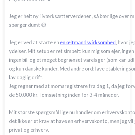
Jeg er helt ny i iværksætterverdenen, så bær lige over m
spørger dumt 😅
Jeg er ved at starte en
enkeltmandsvirksomhed
, hvor je
ydelser. Mit setup er ret simpelt: kun mig som ejer, ingen
ingen bil, og et meget begrænset varelager (som kan udl
og kun danske kunder. Med andre ord: lave etablerings
lav daglig drift.
Jeg regner med at momsregistrere fra dag 1, da jeg fo
de 50.000 kr. i omsætning inden for 3-4 måneder.
Mit største spørgsmål lige nu handler om erhvervskonto.
det ikke er et krav at have en erhvervskonto, men jeg vil
privat og erhverv.