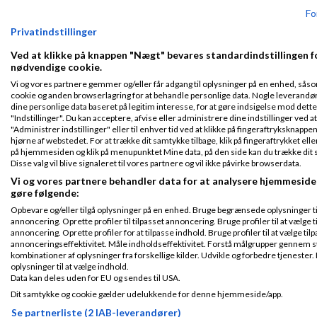
Fo
Privatindstillinger
Ved at klikke på knappen "Nægt" bevares standardindstillingen f
nødvendige cookie.
Klar lønnen med Danløn
Vi og vores partnere gemmer og/eller får adgang til oplysninger på en enhed, såsom
Lav løn på et øjeblik–nemt, sikkert
cookie og anden browserlagring for at behandle personlige data. Nogle leverandø
dine personlige data baseret på legitim interesse, for at gøre indsigelse mod dett
og billigt. Opret gratis konto.
"Indstillinger". Du kan acceptere, afvise eller administrere dine indstillinger ved a
www.danlon.dk/
"Administrer indstillinger" eller til enhver tid ved at klikke på fingeraftryksknapp
hjørne af webstedet. For at trække dit samtykke tilbage, klik på fingeraftrykket elle
på hjemmesiden og klik på menupunktet Mine data, på den side kan du trække dit 
Disse valg vil blive signaleret til vores partnere og vil ikke påvirke browserdata.
Køb en virksomhed
Vi og vores partnere behandler data for at analysere hjemmesid
Køb en virksomhed med
gøre følgende:
kunder og omsætning hos Saxis
Opbevare og/eller tilgå oplysninger på en enhed. Bruge begrænsede oplysninger ti
www.saxis.dk
annoncering. Oprette profiler til tilpasset annoncering. Bruge profiler til at vælge t
annoncering. Oprette profiler for at tilpasse indhold. Bruge profiler til at vælge ti
annonceringseffektivitet. Måle indholdseffektivitet. Forstå målgrupper gennem sta
kombinationer af oplysninger fra forskellige kilder. Udvikle og forbedre tjeneste
Dinero Regnskabsprogram
oplysninger til at vælge indhold.
Opret nemt og hurtigt fakturaer
Data kan deles uden for EU og sendes til USA.
Dit samtykke og cookie gælder udelukkende for denne hjemmeside/app.
Lav gratis bruger på Dinero i dag
www.dinero.dk
Se partnerliste (2 IAB-leverandører)