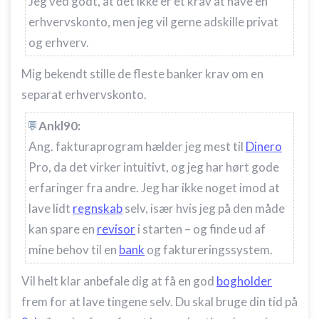
Jeg ved godt, at det ikke er et krav at have en
erhvervskonto, men jeg vil gerne adskille privat
og erhverv.
Mig bekendt stille de fleste banker krav om en
separat erhvervskonto.
Ankl90:
Ang. fakturaprogram hælder jeg mest til
Dinero
Pro, da det virker intuitivt, og jeg har hørt gode
erfaringer fra andre. Jeg har ikke noget imod at
lave lidt
regnskab
selv, især hvis jeg på den måde
kan spare en
revisor
i starten – og finde ud af
mine behov til en
bank
og faktureringssystem.
Vil helt klar anbefale dig at få en god
bogholder
frem for at lave tingene selv. Du skal bruge din tid på