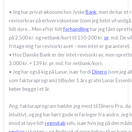
• Jeg har privat økonomi hos Jyske
Bank
, men de har et r
revisorkrav på erhvervskontoer (som jeg helst vil undgå i
lidt dyre… Men efter lidt
forhandling
har jeg fået opret
på 2.500 kr. og netbank/kort til 150-200 kr.
pr
. md. De vi
fritage mig for revisorkravet – men intet er garanteret.
• Hos Danske Bank er der intet revisorkrav, men oprett
3.000 kr. + 139 kr. pr. md. for netbank/kort.
• Jeg har også kig på Lunar, især fordi
Dinero
(som jeg al
som fakturaprogram) tilbyder 1 års gratis Lunar Essenti
køber begge i et år.
Ang. fakturaprogram hælder jeg mest til Dinero Pro, da 
intuitivt, og jeg har hørt gode erfaringer fra andre. Jeg 
imod at lave lidt
regnskab
selv, især hvis jeg på den måd
revisor
i starten – og finde ud af mine behov til en bank 