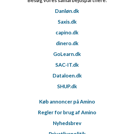
Besøg vores samarbejdspartnere:
Danløn.dk
Saxis.dk
capino.dk
dinero.dk
GoLearn.dk
SAC-IT.dk
Dataloen.dk
SHUP.dk
Køb annoncer på Amino
Regler for brug af Amino
Nyhedsbrev
Privatlivspolitik