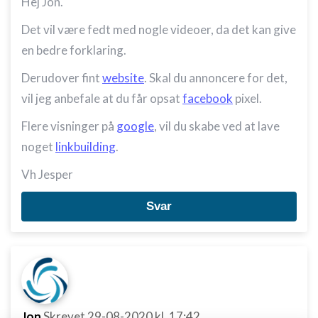
Hej Jon.
Det vil være fedt med nogle videoer, da det kan give
en bedre forklaring.
Derudover fint
website
. Skal du annoncere for det,
vil jeg anbefale at du får opsat
facebook
pixel.
Flere visninger på
google
, vil du skabe ved at lave
noget
linkbuilding
.
Vh Jesper
Svar
Jon
Skrevet
29-08-2020
kl. 17:42