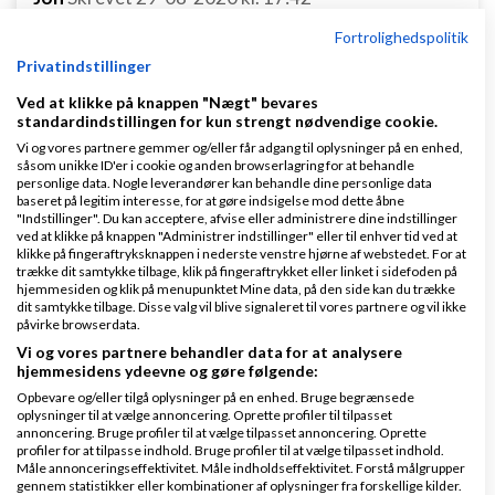
Fortrolighedspolitik
Privatindstillinger
Ved at klikke på knappen "Nægt" bevares
standardindstillingen for kun strengt nødvendige cookie.
Vi og vores partnere gemmer og/eller får adgang til oplysninger på en enhed,
Hej Jesper,
såsom unikke ID'er i cookie og anden browserlagring for at behandle
personlige data. Nogle leverandører kan behandle dine personlige data
Mange tak for dit input.
baseret på legitim interesse, for at gøre indsigelse mod dette åbne
"Indstillinger". Du kan acceptere, afvise eller administrere dine indstillinger
ved at klikke på knappen "Administrer indstillinger" eller til enhver tid ved at
Jeg har lige fået skaffet mig et webcam, så jeg kan
klikke på fingeraftryksknappen i nederste venstre hjørne af webstedet. For at
begynde at lave nogle videoer.
trække dit samtykke tilbage, klik på fingeraftrykket eller linket i sidefoden på
hjemmesiden og klik på menupunktet Mine data, på den side kan du trække
dit samtykke tilbage. Disse valg vil blive signaleret til vores partnere og vil ikke
Omkring linkbuilding, ja, der sker ikke meget på den
påvirke browserdata.
front. Jeg har prøvet, at finde nogle relevante
blogs
,
Vi og vores partnere behandler data for at analysere
hjemmesidens ydeevne og gøre følgende:
hvor jeg kan komme med gode
indlæg
og derved få
Opbevare og/eller tilgå oplysninger på en enhed. Bruge begrænsede
linkjuice. Men jeg synes, at det er begrænset med
oplysninger til at vælge annoncering. Oprette profiler til tilpasset
annoncering. Bruge profiler til at vælge tilpasset annoncering. Oprette
investeringsblog og lignende - det er nok bare mig,
profiler for at tilpasse indhold. Bruge profiler til at vælge tilpasset indhold.
Måle annonceringseffektivitet. Måle indholdseffektivitet. Forstå målgrupper
der ikke kan se skoven for bare træer.
gennem statistikker eller kombinationer af oplysninger fra forskellige kilder.