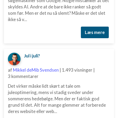
søgemaskiner som Google. Nogle mistænker at det
skyldes AI. Andre at de bare ikke ranker så godt
som før. Men er det nu så slemt? Måske er det slet
ikke så v...
Læs mere
Jul i juli?
af
Mikkel deMib Svendsen
|
1.493 visninger
|
3 kommentarer
Det virker måske lidt skørt at tale om
juleoptimering, mens vi stadig sveder under
sommerens hedebølge. Men der er faktisk god
grund til det. Alt for mange glemmer at forberede
deres website eller web...