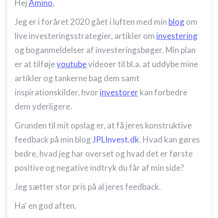
Hej
Amino
,
Jeg er i foråret 2020 gået i luften med min
blog
om
live investeringsstrategier, artikler om
investering
og boganmeldelser af investeringsbøger. Min plan
er at tilføje
youtube
videoer til bl.a. at uddybe mine
artikler og tankerne bag dem samt
inspirationskilder, hvor
investorer
kan forbedre
dem yderligere.
Grunden til mit opslag er, at få jeres konstruktive
feedback på min blog
JPLInvest.dk
. Hvad kan gøres
bedre, hvad jeg har overset og hvad det er første
positive og negative indtryk du får af min side?
Jeg sætter stor pris på al jeres feedback.
Ha' en god aften.