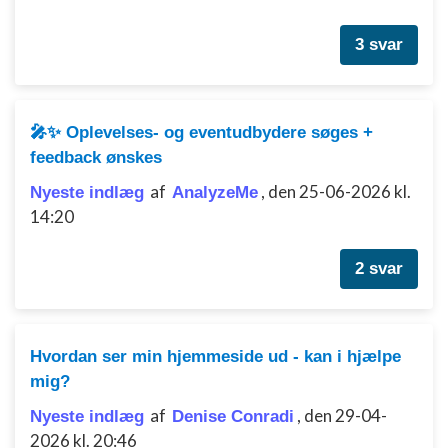
Måle annonceringseffektivitet
3 svar
Måle indholdseffektivitet
Forstå målgrupper gennem statistikker eller
kombinationer af oplysninger fra forskellige
🎤✨ Oplevelses- og eventudbydere søges +
kilder
feedback ønskes
Udvikle og forbedre tjenester
af
,
den 25-06-2026 kl.
Nyeste indlæg
AnalyzeMe
14:20
Bruge begrænsede oplysninger til at vælge
indhold
2 svar
IAB Special Features:
Bruge præcise geografiske
placeringsoplysninger
Hvordan ser min hjemmeside ud - kan i hjælpe
Identificere enheder baseret på aktivt
anmodede oplysninger
mig?
Ikke-IAB-behandlingsformål:
af
,
den 29-04-
Nyeste indlæg
Denise Conradi
Nødvendig
2026 kl. 20:46