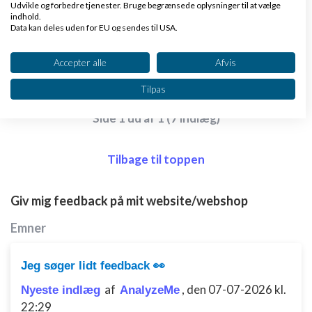
Udvikle og forbedre tjenester. Bruge begrænsede oplysninger til at vælge
Ha' en god dag.
indhold.
Data kan deles uden for EU og sendes til USA.
Dit samtykke og cookie gælder udelukkende for denne hjemmeside/app.
Svar
Se partnerliste (2 IAB-leverandører)
Accepter alle
Afvis
Vi bruger dine data til følgende formål:
Tilpas
IAB's behandlingsformål:
Side 1 ud af 1 (7 indlæg)
Opbevare og/eller tilgå oplysninger på en
enhed
Tilbage til toppen
Bruge begrænsede oplysninger til at vælge
annoncering
Giv mig feedback på mit website/webshop
Oprette profiler til tilpasset annoncering
Emner
Bruge profiler til at vælge tilpasset
annoncering
Jeg søger lidt feedback 👀
Oprette profiler for at tilpasse indhold
af
,
den 07-07-2026 kl.
Nyeste indlæg
AnalyzeMe
Bruge profiler til at vælge tilpasset indhold
22:29