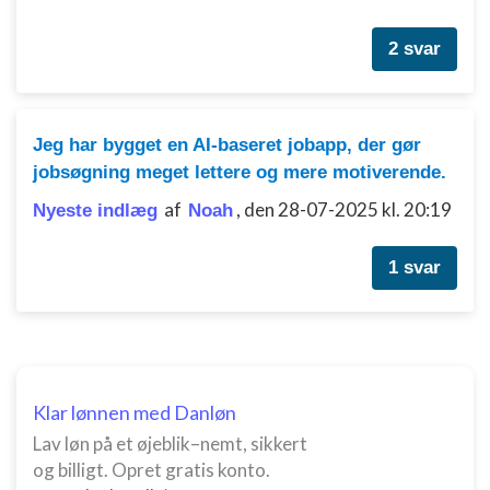
Ydeevne
2 svar
Funktionel
Annoncering / marketing
Jeg har bygget en AI-baseret jobapp, der gør
jobsøgning meget lettere og mere motiverende.
af
,
den 28-07-2025 kl. 20:19
Nyeste indlæg
Noah
1 svar
Klar lønnen med Danløn
Lav løn på et øjeblik–nemt, sikkert
og billigt. Opret gratis konto.