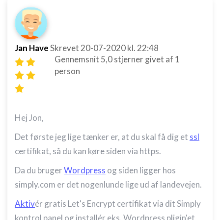
Jan Have
Skrevet
20-07-2020
kl. 22:48
Gennemsnit
5,0
stjerner givet af
1
person
Hej Jon,
Det første jeg lige tænker er, at du skal få dig et
ssl
certifikat, så du kan køre siden via https.
Da du bruger
Wordpress
og siden ligger hos
simply.com er det nogenlunde lige ud af landevejen.
Aktiv
ér gratis Let's Encrypt certifikat via dit Simply
kontrol panel og installér eks. Wordpress pligin'et