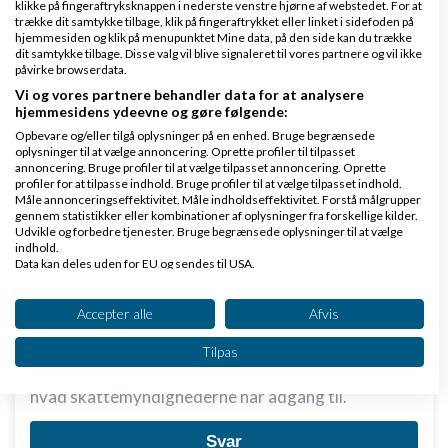
klikke på fingeraftryksknappen i nederste venstre hjørne af webstedet. For at
trække dit samtykke tilbage, klik på fingeraftrykket eller linket i sidefoden på
hjemmesiden og klik på menupunktet Mine data, på den side kan du trække
dit samtykke tilbage. Disse valg vil blive signaleret til vores partnere og vil ikke
påvirke browserdata.
Hvidevarerep.dk:
Vi og vores partnere behandler data for at analysere
hjemmesidens ydeevne og gøre følgende:
Dvs at der ikke er noget systematisk kontrol i
Opbevare og/eller tilgå oplysninger på en enhed. Bruge begrænsede
mellem hvad virksomhed B og så hvad vi
oplysninger til at vælge annoncering. Oprette profiler til tilpasset
annoncering. Bruge profiler til at vælge tilpasset annoncering. Oprette
indberetter til skat? Det troede jeg var hele
profiler for at tilpasse indhold. Bruge profiler til at vælge tilpasset indhold.
Måle annonceringseffektivitet. Måle indholdseffektivitet. Forstå målgrupper
humlen i trekantshandel.
gennem statistikker eller kombinationer af oplysninger fra forskellige kilder.
Udvikle og forbedre tjenester. Bruge begrænsede oplysninger til at vælge
indhold.
Jo, der er systematisk kontrol. Jeg kan ikke helt se
Data kan deles uden for EU og sendes til USA.
Dit samtykke og cookie gælder udelukkende for denne hjemmeside/app.
hvor jeg har skrevet andet?
Se partnerliste (2 IAB-leverandører)
Accepter alle
Afvis
Vi bruger dine data til følgende formål:
Tilpas
IAB's behandlingsformål:
Men der er stor forskel i hvad du har adgang til og
Opbevare og/eller tilgå oplysninger på en
hvad skattemyndighederne har adgang til.
enhed
Svar