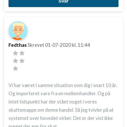
Svar
indhold
IAB Special Features:
Bruge præcise geografiske
placeringsoplysninger
Identificere enheder baseret på aktivt
anmodede oplysninger
Fedthas
Skrevet
01-07-2020
kl. 11:44
Ikke-IAB-behandlingsformål:
Nødvendig
Ydeevne
Funktionel
Vi har været i samme situation som dig i snart 10 år.
Og importeret vare fra en mellemhandler. Og på
Annoncering / marketing
intet tidspunkt har der stået noget i vores
skattemappe om denne handel. Så jeg tvivler på at
systemet over hovedet virker. Det er der vist ikke
meget der gør for skat.