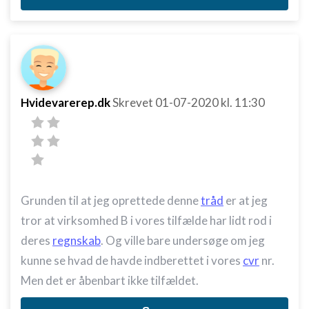
Bruge begrænsede oplysninger til at vælge
annoncering
Oprette profiler til tilpasset annoncering
Bruge profiler til at vælge tilpasset
annoncering
Hvidevarerep.dk
Skrevet
01-07-2020
kl. 11:30
Oprette profiler for at tilpasse indhold
Bruge profiler til at vælge tilpasset indhold
Måle annonceringseffektivitet
Måle indholdseffektivitet
Grunden til at jeg oprettede denne
tråd
er at jeg
tror at virksomhed B i vores tilfælde har lidt rod i
Forstå målgrupper gennem statistikker eller
kombinationer af oplysninger fra forskellige
deres
regnskab
. Og ville bare undersøge om jeg
kilder
kunne se hvad de havde indberettet i vores
cvr
nr.
Udvikle og forbedre tjenester
Men det er åbenbart ikke tilfældet.
Bruge begrænsede oplysninger til at vælge