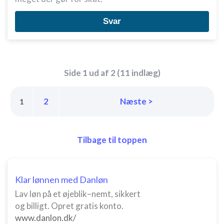
Svar
Side 1 ud af 2 (11 indlæg)
2
Næste >
1
Tilbage til toppen
Klar lønnen med Danløn
Lav løn på et øjeblik–nemt, sikkert
og billigt. Opret gratis konto.
www.danlon.dk/