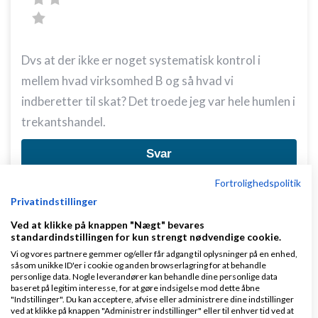
Dvs at der ikke er noget systematisk kontrol i
mellem hvad virksomhed B og så hvad vi
indberetter til skat? Det troede jeg var hele humlen i
trekantshandel.
Svar
Fortrolighedspolitik
Privatindstillinger
Ved at klikke på knappen "Nægt" bevares
standardindstillingen for kun strengt nødvendige cookie.
Vi og vores partnere gemmer og/eller får adgang til oplysninger på en enhed,
såsom unikke ID'er i cookie og anden browserlagring for at behandle
Jesper_nl
Skrevet
01-07-2020
kl. 11:27
personlige data. Nogle leverandører kan behandle dine personlige data
baseret på legitim interesse, for at gøre indsigelse mod dette åbne
"Indstillinger". Du kan acceptere, afvise eller administrere dine indstillinger
ved at klikke på knappen "Administrer indstillinger" eller til enhver tid ved at