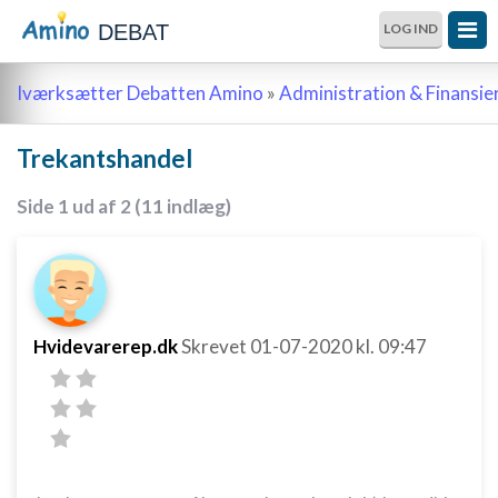
DEBAT
LOG IND
Iværksætter Debatten Amino
»
Administration & Finansie
Trekantshandel
Side 1 ud af 2 (11 indlæg)
Hvidevarerep.dk
Skrevet
01-07-2020
kl. 09:47