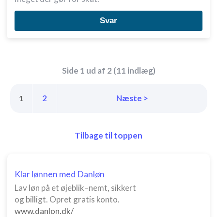
Svar
Side 1 ud af 2 (11 indlæg)
2
Næste >
1
Tilbage til toppen
Klar lønnen med Danløn
Lav løn på et øjeblik–nemt, sikkert
og billigt. Opret gratis konto.
www.danlon.dk/