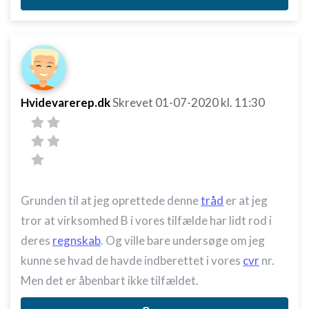
Bruge begrænsede oplysninger til at vælge
annoncering
Oprette profiler til tilpasset annoncering
Bruge profiler til at vælge tilpasset
annoncering
Hvidevarerep.dk
Skrevet
01-07-2020
kl. 11:30
Oprette profiler for at tilpasse indhold
Bruge profiler til at vælge tilpasset indhold
Måle annonceringseffektivitet
Måle indholdseffektivitet
Grunden til at jeg oprettede denne
tråd
er at jeg
tror at virksomhed B i vores tilfælde har lidt rod i
Forstå målgrupper gennem statistikker eller
kombinationer af oplysninger fra forskellige
deres
regnskab
. Og ville bare undersøge om jeg
kilder
kunne se hvad de havde indberettet i vores
cvr
nr.
Udvikle og forbedre tjenester
Men det er åbenbart ikke tilfældet.
Bruge begrænsede oplysninger til at vælge