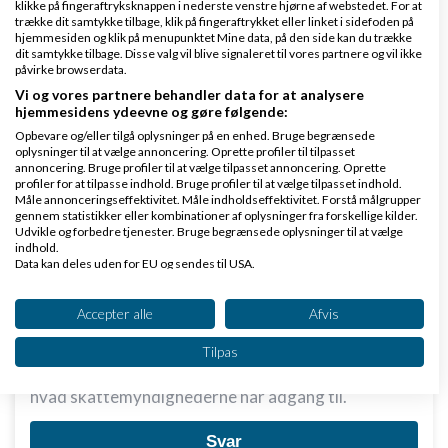
klikke på fingeraftryksknappen i nederste venstre hjørne af webstedet. For at
trække dit samtykke tilbage, klik på fingeraftrykket eller linket i sidefoden på
hjemmesiden og klik på menupunktet Mine data, på den side kan du trække
dit samtykke tilbage. Disse valg vil blive signaleret til vores partnere og vil ikke
påvirke browserdata.
Hvidevarerep.dk:
Vi og vores partnere behandler data for at analysere
hjemmesidens ydeevne og gøre følgende:
Dvs at der ikke er noget systematisk kontrol i
Opbevare og/eller tilgå oplysninger på en enhed. Bruge begrænsede
mellem hvad virksomhed B og så hvad vi
oplysninger til at vælge annoncering. Oprette profiler til tilpasset
annoncering. Bruge profiler til at vælge tilpasset annoncering. Oprette
indberetter til skat? Det troede jeg var hele
profiler for at tilpasse indhold. Bruge profiler til at vælge tilpasset indhold.
Måle annonceringseffektivitet. Måle indholdseffektivitet. Forstå målgrupper
humlen i trekantshandel.
gennem statistikker eller kombinationer af oplysninger fra forskellige kilder.
Udvikle og forbedre tjenester. Bruge begrænsede oplysninger til at vælge
indhold.
Jo, der er systematisk kontrol. Jeg kan ikke helt se
Data kan deles uden for EU og sendes til USA.
Dit samtykke og cookie gælder udelukkende for denne hjemmeside/app.
hvor jeg har skrevet andet?
Se partnerliste (2 IAB-leverandører)
Accepter alle
Afvis
Vi bruger dine data til følgende formål:
Tilpas
IAB's behandlingsformål:
Men der er stor forskel i hvad du har adgang til og
Opbevare og/eller tilgå oplysninger på en
hvad skattemyndighederne har adgang til.
enhed
Svar