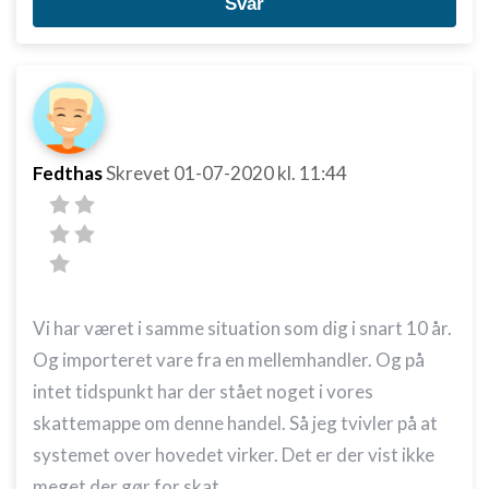
Svar
indhold
IAB Special Features:
Bruge præcise geografiske
placeringsoplysninger
Identificere enheder baseret på aktivt
anmodede oplysninger
Fedthas
Skrevet
01-07-2020
kl. 11:44
Ikke-IAB-behandlingsformål:
Nødvendig
Ydeevne
Funktionel
Vi har været i samme situation som dig i snart 10 år.
Og importeret vare fra en mellemhandler. Og på
Annoncering / marketing
intet tidspunkt har der stået noget i vores
skattemappe om denne handel. Så jeg tvivler på at
systemet over hovedet virker. Det er der vist ikke
meget der gør for skat.