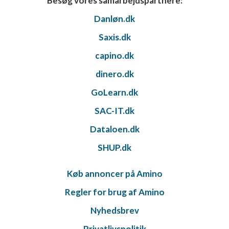
Besøg vores samarbejdspartnere:
Danløn.dk
Saxis.dk
capino.dk
dinero.dk
GoLearn.dk
SAC-IT.dk
Dataloen.dk
SHUP.dk
Køb annoncer på Amino
Regler for brug af Amino
Nyhedsbrev
Privatlivspolitik