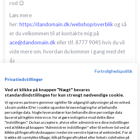
rod 😉
Læs mere
her:
https://dandomain.dk/webshop/overblik
og så
er du velkommen til at kontakte mig på
ace@dandomain.dk
eller tlf. 8777 9045 hvis du vil
vide mere om, hvordan du kommer i gang med det
👍
Fortrolighedspolitik
Svar
Privatindstillinger
Vh Anders · Founder @herodesk.io
Ved at klikke på knappen "Nægt" bevares
standardindstillingen for kun strengt nødvendige cookie.
Vi og vores partnere gemmer og/eller får adgang til oplysninger på en enhed,
såsom unikke ID'er i cookie og anden browserlagring for at behandle
personlige data. Nogle leverandører kan behandle dine personlige data
baseret på legitim interesse, for at gøre indsigelse mod dette åbne
"Indstillinger". Du kan acceptere, afvise eller administrere dine indstillinger
ved at klikke på knappen "Administrer indstillinger" eller til enhver tid ved at
Christoffer S
Skrevet
28-05-2020
kl. 14:50
klikke på fingeraftryksknappen i nederste venstre hjørne af webstedet. For at
trække dit samtykke tilbage, klik på fingeraftrykket eller linket i sidefoden på