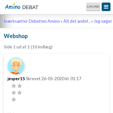
DEBAT
LOG IND
Iværksætter Debatten Amino
»
Alt det andet..
»
Jeg søger 
Webshop
Side 1 ud af 1 (10 indlæg)
jesper15
Skrevet
26-05-2020
kl. 01:17