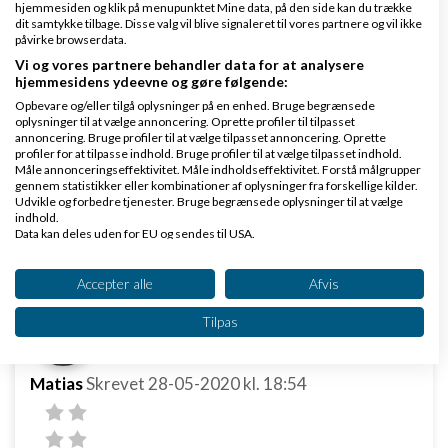
hjemmesiden og klik på menupunktet Mine data, på den side kan du trække
dit samtykke tilbage. Disse valg vil blive signaleret til vores partnere og vil ikke
påvirke browserdata.
Vi og vores partnere behandler data for at analysere
hjemmesidens ydeevne og gøre følgende:
Hej Lost
in
Space medier er virkelig dygtige
Opbevare og/eller tilgå oplysninger på en enhed. Bruge begrænsede
oplysninger til at vælge annoncering. Oprette profiler til tilpasset
anbefalede dem til min svoger i MR maler og de er
annoncering. Bruge profiler til at vælge tilpasset annoncering. Oprette
profiler for at tilpasse indhold. Bruge profiler til at vælge tilpasset indhold.
blevet virkelig glade for den du kan kontakte dem på
Måle annonceringseffektivitet. Måle indholdseffektivitet. Forstå målgrupper
gennem statistikker eller kombinationer af oplysninger fra forskellige kilder.
telefon 50207010
Udvikle og forbedre tjenester. Bruge begrænsede oplysninger til at vælge
indhold.
Svar
Data kan deles uden for EU og sendes til USA.
Dit samtykke og cookie gælder udelukkende for denne hjemmeside/app.
Se partnerliste (2 IAB-leverandører)
Accepter alle
Afvis
Vi bruger dine data til følgende formål:
Tilpas
IAB's behandlingsformål:
Opbevare og/eller tilgå oplysninger på en
Matias
enhed
Skrevet
28-05-2020
kl. 18:54
Bruge begrænsede oplysninger til at vælge
annoncering