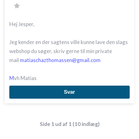
Oprette profiler til tilpasset annoncering
Bruge profiler til at vælge tilpasset
Hej Jesper,
annoncering
Oprette profiler for at tilpasse indhold
Jeg kender en der sagtens ville kunne lave den slags
webshop du søger, skriv gerne til min private
Bruge profiler til at vælge tilpasset indhold
mail
matiaschazthomassen@gmail.com
Måle annonceringseffektivitet
M
vh Matias
Måle indholdseffektivitet
Forstå målgrupper gennem statistikker eller
Svar
kombinationer af oplysninger fra forskellige
kilder
Udvikle og forbedre tjenester
Side 1 ud af 1 (10 indlæg)
Bruge begrænsede oplysninger til at vælge
indhold