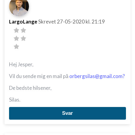
LargoLange
Skrevet
27-05-2020
kl. 21:19
Hej Jesper,
Vil du sende mig en mail på
orbergsilas@gmail.com?
De bedste hilsener,
Silas.
Svar