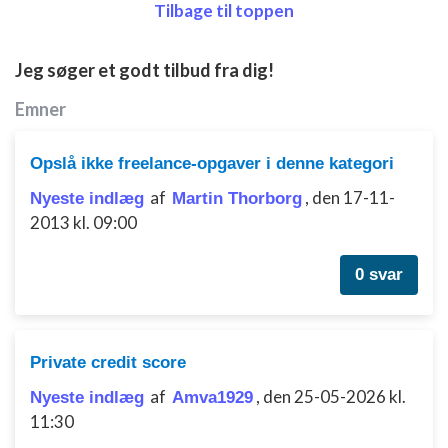
Tilbage til toppen
IAB Special Features:
Bruge præcise geografiske
placeringsoplysninger
Jeg søger et godt tilbud fra dig!
Identificere enheder baseret på aktivt
Emner
anmodede oplysninger
Ikke-IAB-behandlingsformål:
Opslå ikke freelance-opgaver i denne kategori
Nødvendig
af
,
den 17-11-
Nyeste indlæg
Martin Thorborg
2013 kl. 09:00
Ydeevne
Funktionel
0 svar
Annoncering / marketing
Private credit score
af
,
den 25-05-2026 kl.
Nyeste indlæg
Amva1929
11:30