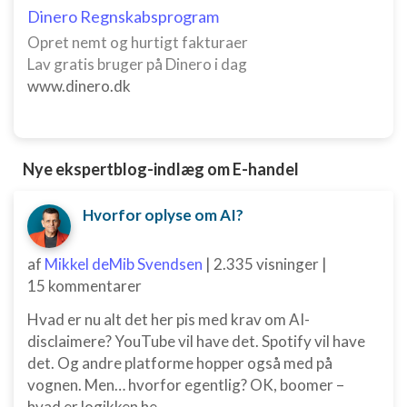
Måle indholdseffektivitet
Dinero Regnskabsprogram
Opret nemt og hurtigt fakturaer
Forstå målgrupper gennem statistikker eller
kombinationer af oplysninger fra forskellige
Lav gratis bruger på Dinero i dag
kilder
www.dinero.dk
Udvikle og forbedre tjenester
Bruge begrænsede oplysninger til at vælge
indhold
Nye ekspertblog-indlæg om E-handel
IAB Special Features:
Hvorfor oplyse om AI?
Bruge præcise geografiske
placeringsoplysninger
af
Mikkel deMib Svendsen
|
2.335 visninger
|
Identificere enheder baseret på aktivt
15 kommentarer
anmodede oplysninger
Hvad er nu alt det her pis med krav om AI-
Ikke-IAB-behandlingsformål:
disclaimere? YouTube vil have det. Spotify vil have
Nødvendig
det. Og andre platforme hopper også med på
vognen. Men… hvorfor egentlig? OK, boomer –
Ydeevne
hvad er logikken he...