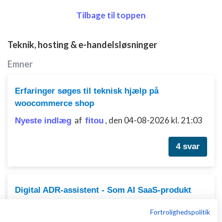
Tilbage til toppen
Teknik, hosting & e-handelsløsninger
Emner
Erfaringer søges til teknisk hjælp på
woocommerce shop
af
,
den 04-08-2026 kl. 21:03
Nyeste indlæg
fitou
4 svar
Digital ADR-assistent - Som AI SaaS-produkt
af
,
den 02-08-2026 kl.
Nyeste indlæg
ModeXL
Fortrolighedspolitik
01:18