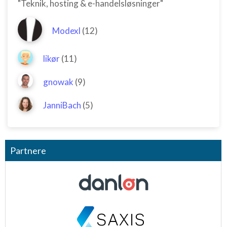
"Teknik, hosting & e-handelsløsninger"
Modexl
(12)
likør
(11)
gnowak
(9)
JanniBach
(5)
Partnere