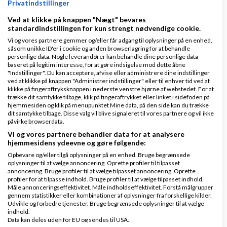
Privatindstillinger
Ved at klikke på knappen "Nægt" bevares
1 svar
standardindstillingen for kun strengt nødvendige cookie.
Vi og vores partnere gemmer og/eller får adgang til oplysninger på en enhed,
såsom unikke ID'er i cookie og anden browserlagring for at behandle
personlige data. Nogle leverandører kan behandle dine personlige data
baseret på legitim interesse, for at gøre indsigelse mod dette åbne
hvordan gøres en side "usynlig"?
"Indstillinger". Du kan acceptere, afvise eller administrere dine indstillinger
ved at klikke på knappen "Administrer indstillinger" eller til enhver tid ved at
af
,
den 11-08-2007 kl.
Nyeste indlæg
Louise
klikke på fingeraftryksknappen i nederste venstre hjørne af webstedet. For at
21:55
trække dit samtykke tilbage, klik på fingeraftrykket eller linket i sidefoden på
hjemmesiden og klik på menupunktet Mine data, på den side kan du trække
dit samtykke tilbage. Disse valg vil blive signaleret til vores partnere og vil ikke
påvirke browserdata.
45 svar
Vi og vores partnere behandler data for at analysere
hjemmesidens ydeevne og gøre følgende:
Opbevare og/eller tilgå oplysninger på en enhed. Bruge begrænsede
1
2
3
4
oplysninger til at vælge annoncering. Oprette profiler til tilpasset
annoncering. Bruge profiler til at vælge tilpasset annoncering. Oprette
profiler for at tilpasse indhold. Bruge profiler til at vælge tilpasset indhold.
Måle annonceringseffektivitet. Måle indholdseffektivitet. Forstå målgrupper
gennem statistikker eller kombinationer af oplysninger fra forskellige kilder.
Udvikle og forbedre tjenester. Bruge begrænsede oplysninger til at vælge
Det er egentlig ret vildt... AI-abonnementer
indhold.
Data kan deles uden for EU og sendes til USA.
af
Nyeste indlæg
GrN.dk - AI Automatisering -