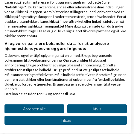
baseret på legitim interesse, for at gøre indsigelse mod dette åbne
"Indstillinger". Du kan acceptere, afvise eller administrere dine indstillinger
2 svar
ved at klikke på knappen "Administrer indstillinger" eller til enhver tid ved at
klikke på fingeraftryksknappen i nederste venstre hjørne af webstedet. For at
trække dit samtykke tilbage, klik på fingeraftrykket eller linket i sidefoden på
hjemmesiden og klik på menupunktet Mine data, på den side kan du trække
dit samtykke tilbage. Disse valg vil blive signaleret til vores partnere og vil ikke
påvirke browserdata.
Vi og vores partnere behandler data for at analysere
hjemmesidens ydeevne og gøre følgende:
Klar lønnen med Danløn
Opbevare og/eller tilgå oplysninger på en enhed. Bruge begrænsede
Lav løn på et øjeblik–nemt, sikkert
oplysninger til at vælge annoncering. Oprette profiler til tilpasset
annoncering. Bruge profiler til at vælge tilpasset annoncering. Oprette
og billigt. Opret gratis konto.
profiler for at tilpasse indhold. Bruge profiler til at vælge tilpasset indhold.
www.danlon.dk/
Måle annonceringseffektivitet. Måle indholdseffektivitet. Forstå målgrupper
gennem statistikker eller kombinationer af oplysninger fra forskellige kilder.
Udvikle og forbedre tjenester. Bruge begrænsede oplysninger til at vælge
indhold.
Køb en virksomhed
Data kan deles uden for EU og sendes til USA.
Køb en virksomhed med
Dit samtykke og cookie gælder udelukkende for denne hjemmeside/app.
kunder og omsætning hos Saxis
Se partnerliste (2 IAB-leverandører)
Accepter alle
Afvis
www.saxis.dk
Vi bruger dine data til følgende formål:
Tilpas
IAB's behandlingsformål:
Dinero Regnskabsprogram
Opbevare og/eller tilgå oplysninger på en