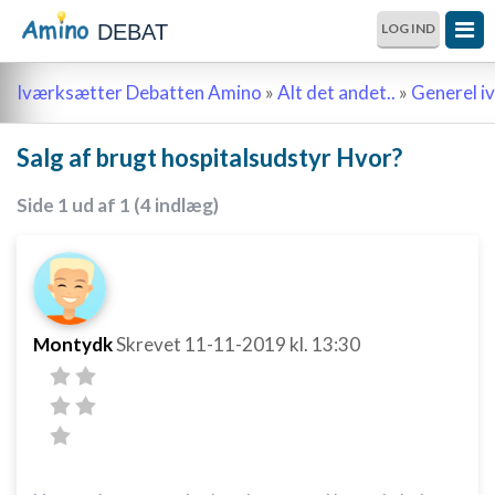
DEBAT
LOG IND
Iværksætter Debatten Amino
»
Alt det andet..
»
Generel i
Salg af brugt hospitalsudstyr Hvor?
Side 1 ud af 1 (4 indlæg)
Montydk
Skrevet
11-11-2019
kl. 13:30