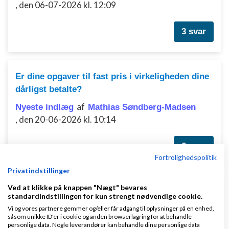
,
den 06-07-2026 kl. 12:09
3 svar
Er dine opgaver til fast pris i virkeligheden dine
dårligst betalte?
af
Nyeste indlæg
Mathias Søndberg-Madsen
,
den 20-06-2026 kl. 10:14
6 svar
Fortrolighedspolitik
Privatindstillinger
Ved at klikke på knappen "Nægt" bevares
Feedback søges: Gror – Et nyt tag-baseret
standardindstillingen for kun strengt nødvendige cookie.
socialt netværk for voksne i DK (ikke dating)
Vi og vores partnere gemmer og/eller får adgang til oplysninger på en enhed,
såsom unikke ID'er i cookie og anden browserlagring for at behandle
af
,
den 27-06-2026 kl. 14:35
Nyeste indlæg
Gror
personlige data. Nogle leverandører kan behandle dine personlige data