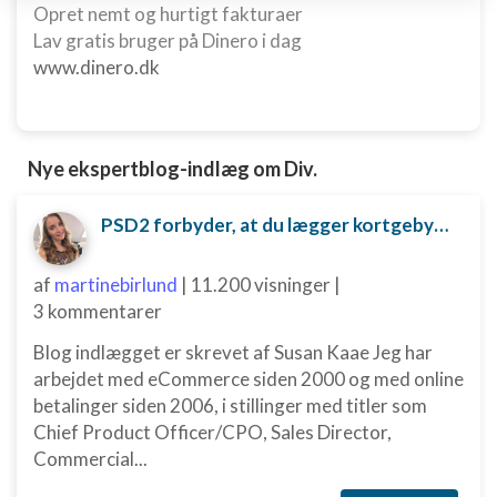
Opret nemt og hurtigt fakturaer
enhed
Lav gratis bruger på Dinero i dag
Bruge begrænsede oplysninger til at vælge
www.dinero.dk
annoncering
Oprette profiler til tilpasset annoncering
Nye ekspertblog-indlæg om Div.
Bruge profiler til at vælge tilpasset
annoncering
PSD2 forbyder, at du lægger kortgebyret ud til dine kunder fra 1. januar 2018
Oprette profiler for at tilpasse indhold
Bruge profiler til at vælge tilpasset indhold
af
martinebirlund
|
11.200 visninger
|
3 kommentarer
Måle annonceringseffektivitet
Blog indlægget er skrevet af Susan Kaae Jeg har
Måle indholdseffektivitet
arbejdet med eCommerce siden 2000 og med online
betalinger siden 2006, i stillinger med titler som
Forstå målgrupper gennem statistikker eller
Chief Product Officer/CPO, Sales Director,
kombinationer af oplysninger fra forskellige
kilder
Commercial...