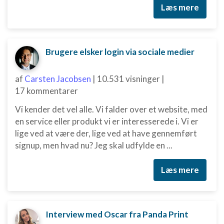
Udvikle og forbedre tjenester
Læs mere
Bruge begrænsede oplysninger til at vælge
indhold
IAB Special Features:
Brugere elsker login via sociale medier
Bruge præcise geografiske
placeringsoplysninger
af
Carsten Jacobsen
|
10.531 visninger
|
17 kommentarer
Identificere enheder baseret på aktivt
anmodede oplysninger
Vi kender det vel alle. Vi falder over et website, med
Ikke-IAB-behandlingsformål:
en service eller produkt vi er interesserede i. Vi er
Nødvendig
lige ved at være der, lige ved at have gennemført
signup, men hvad nu? Jeg skal udfylde en ...
Ydeevne
Læs mere
Funktionel
Annoncering / marketing
Interview med Oscar fra Panda Print