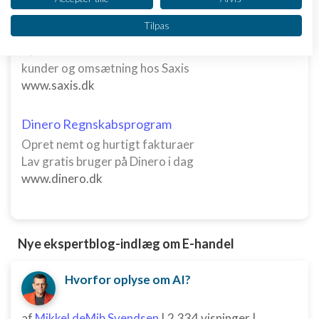
Vi bruger dine data til følgende formål:
Tilpas
Køb en virksomhed
IAB's behandlingsformål:
Køb en virksomhed med
Opbevare og/eller tilgå oplysninger på en
kunder og omsætning hos Saxis
enhed
www.saxis.dk
Bruge begrænsede oplysninger til at vælge
annoncering
Dinero Regnskabsprogram
Oprette profiler til tilpasset annoncering
Opret nemt og hurtigt fakturaer
Lav gratis bruger på Dinero i dag
Bruge profiler til at vælge tilpasset
www.dinero.dk
annoncering
Oprette profiler for at tilpasse indhold
Bruge profiler til at vælge tilpasset indhold
Nye ekspertblog-indlæg om E-handel
Måle annonceringseffektivitet
Hvorfor oplyse om AI?
Måle indholdseffektivitet
af
Mikkel deMib Svendsen
|
2.334 visninger
|