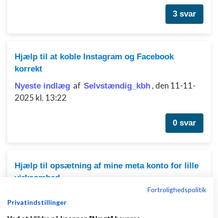
3 svar
Hjælp til at koble Instagram og Facebook
korrekt
af
,
den 11-11-
Nyeste indlæg
Selvstændig_kbh
2025 kl. 13:22
0 svar
Hjælp til opsætning af mine meta konto for lille
virksomhed
Fortrolighedspolitik
af
,
den 06-11-2025 kl.
Nyeste indlæg
Vedsø
Privatindstillinger
19:17