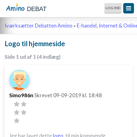
DEBAT
LOG IND
Iværksætter Debatten Amino
»
E-handel, Internet & Onli
Logo til hjemmeside
Side 1 ud af 1 (4 indlæg)
Simo986n
Skrevet
09-09-2019
kl. 18:48
Jeg har lavet dette
logo
, til min kommende