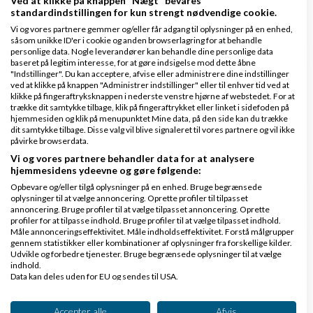
Ved at klikke på knappen "Nægt" bevares
standardindstillingen for kun strengt nødvendige cookie.
2 svar
Vi og vores partnere gemmer og/eller får adgang til oplysninger på en enhed,
såsom unikke ID'er i cookie og anden browserlagring for at behandle
personlige data. Nogle leverandører kan behandle dine personlige data
baseret på legitim interesse, for at gøre indsigelse mod dette åbne
"Indstillinger". Du kan acceptere, afvise eller administrere dine indstillinger
Ønsker at starte datingside op
ved at klikke på knappen "Administrer indstillinger" eller til enhver tid ved at
klikke på fingeraftryksknappen i nederste venstre hjørne af webstedet. For at
af
,
den 18-08-2025 kl.
Nyeste indlæg
Rene1985
trække dit samtykke tilbage, klik på fingeraftrykket eller linket i sidefoden på
hjemmesiden og klik på menupunktet Mine data, på den side kan du trække
17:56
dit samtykke tilbage. Disse valg vil blive signaleret til vores partnere og vil ikke
påvirke browserdata.
Vi og vores partnere behandler data for at analysere
3 svar
hjemmesidens ydeevne og gøre følgende:
Opbevare og/eller tilgå oplysninger på en enhed. Bruge begrænsede
oplysninger til at vælge annoncering. Oprette profiler til tilpasset
annoncering. Bruge profiler til at vælge tilpasset annoncering. Oprette
profiler for at tilpasse indhold. Bruge profiler til at vælge tilpasset indhold.
Måle annonceringseffektivitet. Måle indholdseffektivitet. Forstå målgrupper
gennem statistikker eller kombinationer af oplysninger fra forskellige kilder.
Klar lønnen med Danløn
Udvikle og forbedre tjenester. Bruge begrænsede oplysninger til at vælge
indhold.
Lav løn på et øjeblik–nemt, sikkert
Data kan deles uden for EU og sendes til USA.
og billigt. Opret gratis konto.
Dit samtykke og cookie gælder udelukkende for denne hjemmeside/app.
www.danlon.dk/
Se partnerliste (2 IAB-leverandører)
Accepter alle
Afvis