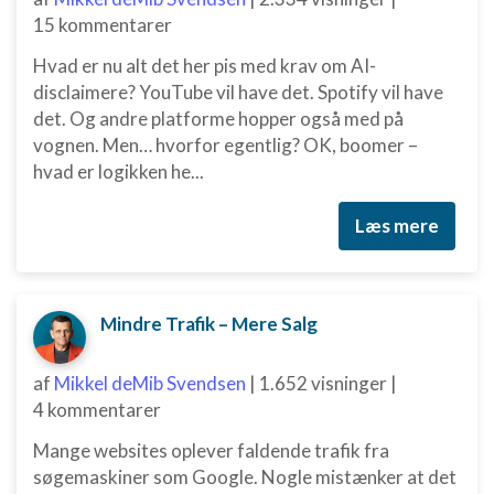
Forstå målgrupper gennem statistikker eller
15 kommentarer
kombinationer af oplysninger fra forskellige
kilder
Hvad er nu alt det her pis med krav om AI-
disclaimere? YouTube vil have det. Spotify vil have
Udvikle og forbedre tjenester
det. Og andre platforme hopper også med på
Bruge begrænsede oplysninger til at vælge
vognen. Men… hvorfor egentlig? OK, boomer –
indhold
hvad er logikken he...
IAB Special Features:
Læs mere
Bruge præcise geografiske
placeringsoplysninger
Identificere enheder baseret på aktivt
anmodede oplysninger
Mindre Trafik – Mere Salg
Ikke-IAB-behandlingsformål:
af
Nødvendig
Mikkel deMib Svendsen
|
1.652 visninger
|
4 kommentarer
Ydeevne
Mange websites oplever faldende trafik fra
Funktionel
søgemaskiner som Google. Nogle mistænker at det