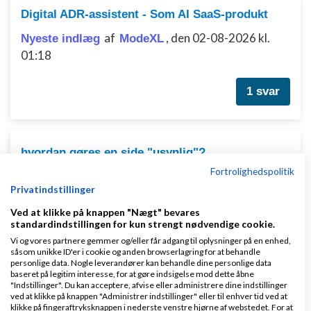
Digital ADR-assistent - Som AI SaaS-produkt
af
,
den 02-08-2026 kl.
Nyeste indlæg
ModeXL
01:18
1 svar
hvordan gøres en side "usynlig"?
Fortrolighedspolitik
af
,
den 11-08-2007 kl.
Nyeste indlæg
Louise
Privatindstillinger
21:55
Ved at klikke på knappen "Nægt" bevares
standardindstillingen for kun strengt nødvendige cookie.
45 svar
Vi og vores partnere gemmer og/eller får adgang til oplysninger på en enhed,
såsom unikke ID'er i cookie og anden browserlagring for at behandle
personlige data. Nogle leverandører kan behandle dine personlige data
baseret på legitim interesse, for at gøre indsigelse mod dette åbne
1
2
3
4
"Indstillinger". Du kan acceptere, afvise eller administrere dine indstillinger
ved at klikke på knappen "Administrer indstillinger" eller til enhver tid ved at
klikke på fingeraftryksknappen i nederste venstre hjørne af webstedet. For at