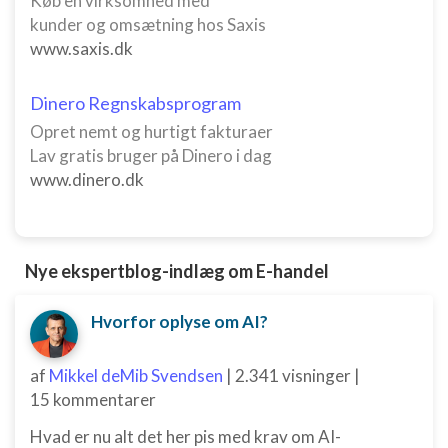
Køb en virksomhed med
annoncering
kunder og omsætning hos Saxis
www.saxis.dk
Oprette profiler til tilpasset annoncering
Bruge profiler til at vælge tilpasset
Dinero Regnskabsprogram
annoncering
Opret nemt og hurtigt fakturaer
Oprette profiler for at tilpasse indhold
Lav gratis bruger på Dinero i dag
www.dinero.dk
Bruge profiler til at vælge tilpasset indhold
Måle annonceringseffektivitet
Nye ekspertblog-indlæg om E-handel
Måle indholdseffektivitet
Forstå målgrupper gennem statistikker eller
Hvorfor oplyse om AI?
kombinationer af oplysninger fra forskellige
kilder
af
Mikkel deMib Svendsen
|
2.341 visninger
|
Udvikle og forbedre tjenester
15 kommentarer
Bruge begrænsede oplysninger til at vælge
Hvad er nu alt det her pis med krav om AI-
indhold