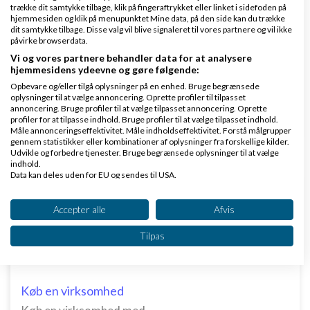
trække dit samtykke tilbage, klik på fingeraftrykket eller linket i sidefoden på
hjemmesiden og klik på menupunktet Mine data, på den side kan du trække
dit samtykke tilbage. Disse valg vil blive signaleret til vores partnere og vil ikke
Det er egentlig ret vildt... AI-abonnementer
påvirke browserdata.
af
Nyeste indlæg
GrN.dk - AI Automatisering -
Vi og vores partnere behandler data for at analysere
hjemmesidens ydeevne og gøre følgende:
,
den 08-07-2026 kl. 06:37
Mobile Apps Flutter
Opbevare og/eller tilgå oplysninger på en enhed. Bruge begrænsede
oplysninger til at vælge annoncering. Oprette profiler til tilpasset
1 svar
annoncering. Bruge profiler til at vælge tilpasset annoncering. Oprette
profiler for at tilpasse indhold. Bruge profiler til at vælge tilpasset indhold.
Måle annonceringseffektivitet. Måle indholdseffektivitet. Forstå målgrupper
gennem statistikker eller kombinationer af oplysninger fra forskellige kilder.
Udvikle og forbedre tjenester. Bruge begrænsede oplysninger til at vælge
indhold.
Data kan deles uden for EU og sendes til USA.
Dit samtykke og cookie gælder udelukkende for denne hjemmeside/app.
Klar lønnen med Danløn
Se partnerliste (2 IAB-leverandører)
Accepter alle
Afvis
Lav løn på et øjeblik–nemt, sikkert
Vi bruger dine data til følgende formål:
og billigt. Opret gratis konto.
Tilpas
IAB's behandlingsformål:
www.danlon.dk/
Opbevare og/eller tilgå oplysninger på en
enhed
Køb en virksomhed
Bruge begrænsede oplysninger til at vælge