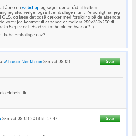
l at åbne en
webshop
og søger derfor råd til hvilken
ing jeg skal vælge, også ift emballage m.m.. Personligt har jeg
d GLS, og læse det også dækker med forsikring på de afsendte
f de varer jeg kommer til at sende er mellem 250x250x250 til
s 5kg i vægt. Hvad vil i anbefale og hvorfor? :)
 at købe emballage osv?
Skrevet
09-08-
Svar
ra
Webdesign, Niels Madsen
Pakkelabels.dk
Skrevet
09-08-2018
kl. 17:47
Svar
a