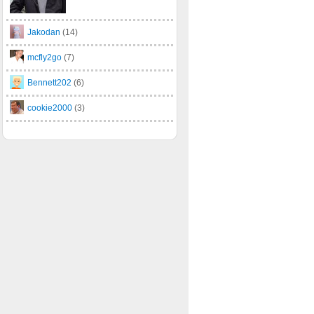
Jakodan
(14)
mcfly2go
(7)
Bennett202
(6)
cookie2000
(3)