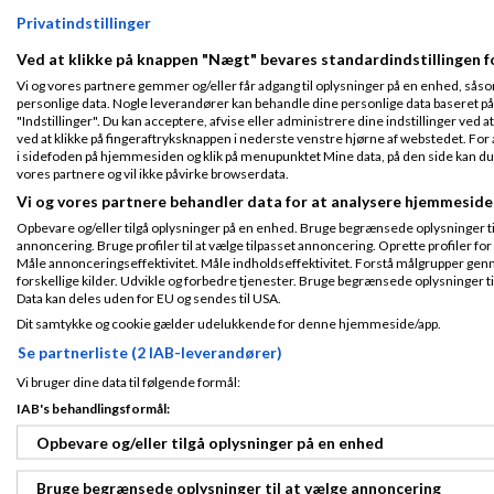
PostNord har fles
forsendelsesposer
Privatindstillinger
kasser).
Ved at klikke på knappen "Nægt" bevares standardindstillingen f
Du skal derfor udo
også gøre dig det
Vi og vores partnere gemmer og/eller får adgang til oplysninger på en enhed, såso
som kun det ene fi
personlige data. Nogle leverandører kan behandle dine personlige data baseret på 
"Indstillinger". Du kan acceptere, afvise eller administrere dine indstillinger ved at
Fordelen ved at br
ved at klikke på fingeraftryksknappen i nederste venstre hjørne af webstedet. For at
leveringsform som 
i sidefoden på hjemmesiden og klik på menupunktet Mine data, på den side kan du træ
vores partnere og vil ikke påvirke browserdata.
Fordelen ved kun a
forsendelsesvolum
Vi og vores partnere behandler data for at analysere hjemmeside
hjem.
Opbevare og/eller tilgå oplysninger på en enhed. Bruge begrænsede oplysninger til 
Med
Smartsend.d
annoncering. Bruge profiler til at vælge tilpasset annoncering. Oprette profiler for a
beregning af fragt
Måle annonceringseffektivitet. Måle indholdseffektivitet. Forstå målgrupper genn
forskellige kilder. Udvikle og forbedre tjenester. Bruge begrænsede oplysninger ti
Data kan deles uden for EU og sendes til USA.
René Nielsen
F
Dit samtykke og cookie gælder udelukkende for denne hjemmeside/app.
10:26
Se partnerliste (2 IAB-leverandører)
Vi bruger dine data til følgende formål:
Hej
Fra København
IAB's behandlingsformål:
Tilmeldt 14. Nov
Det ser interessan
15
Opbevare og/eller tilgå oplysninger på en enhed
nævner er funktion
Indlæg ialt:
710
helt sikkert hold
Bruge begrænsede oplysninger til at vælge annoncering