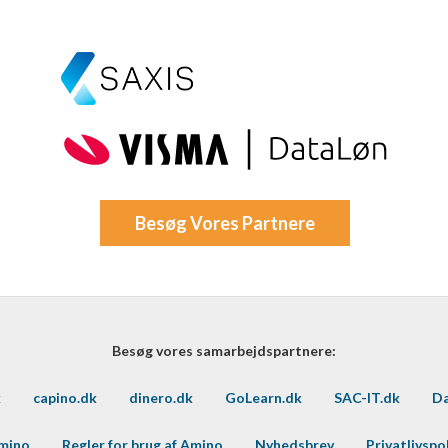
Besøg Vores Partnere
Besøg vores samarbejdspartnere:
k
capino.dk
dinero.dk
GoLearn.dk
SAC-IT.dk
Da
Amino
Regler for brug af Amino
Nyhedsbrev
Privatlivspol