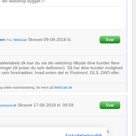
r din webshop bygget i?
en
Skrevet
09-08-2018
kl.
Svar
Fra
WebGain
akkelabels.dk kan du via din webshop tilbyde dine kunder flere
sninger (til priser du selv definerer). Så har dine kunder mulighed
e selv foretrækker, hvad enten det er Postnord, GLS, DAO eller
og online markedsføring. Se mere på
WebGain.dk
Skrevet
17-08-2018
kl. 09:59
Svar
artsend.dk
 forskellige krav til embalalge, størrelser og sådan noget.
Fortrolighedspolitik