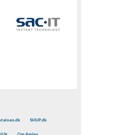
taloen.dk
SHUP.dk
itik
Om Amino