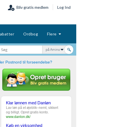
Bliv gratis medlem
Log Ind
abatter
Ordbog
Flere
på Amino
er Postnord til forseendelse?
Klar lønnen med Danløn
Lav løn på et øjeblik–nemt, sikkert
og billigt. Opret gratis konto.
www.danlon.dk/
Køb en virksomhed