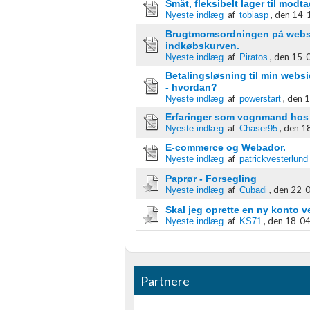
Småt, fleksibelt lager til modta
af
,
den 14-1
Nyeste indlæg
tobiasp
Identificere enheder baseret på aktivt anmodede oplysninger
Brugtmomsordningen på websho
indkøbskurven.
Ikke-IAB-behandlingsformål:
af
,
den 15-0
Nyeste indlæg
Piratos
Nødvendig
Betalingsløsning til min webs
- hvordan?
Ydeevne
af
,
den 1
Nyeste indlæg
powerstart
Erfaringer som vognmand hos
Funktionel
af
,
den 18
Nyeste indlæg
Chaser95
E-commerce og Webador.
Annoncering / marketing
af
Nyeste indlæg
patrickvesterlund
Paprør - Forsegling
af
,
den 22-0
Nyeste indlæg
Cubadi
Skal jeg oprette en ny konto v
af
,
den 18-04
Nyeste indlæg
KS71
Partnere