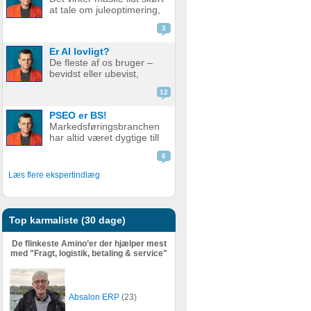
godt som før. Men er det
at tale om juleoptimering,
nu så slemt? Måske er det
mens vi stadig sveder
slet ikke så v...
3
under sommerens
hedebølge. Men der er
Er AI lovligt?
faktisk god grund til det.
De fleste af os bruger –
Alt for mange glemmer at
bevidst eller ubevist,
forberede deres website
værktøjer i dag som helt
eller web...
12
eller delvist bygger på AI.
Det er derfor relevant at
PSEO er BS!
stille spørgsmål ved, om
Markedsføringsbranchen
det er lovligt. AI er en
har altid været dygtige till
meget bred betegnelse
at pakke gammel fisk ind i
–...
6
nyt, skinnende papir.
Nogle gange lidt for
Læs flere ekspertindlæg
dygtige. Giv en støvet,
gammel strategi, eller en
metode der har fået
meget kr...
Top karmaliste (30 dage)
De flinkeste Amino’er der hjælper mest
med "Fragt, logistik, betaling & service"
Absalon ERP
(23)