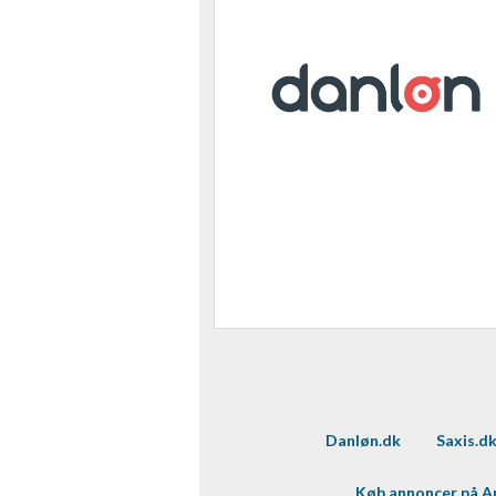
Danløn.dk
Saxis.d
Køb annoncer på 