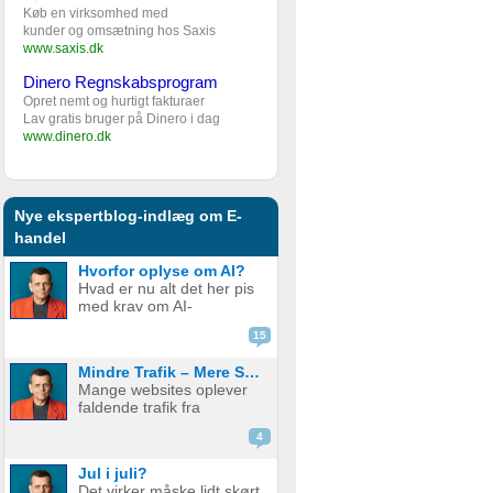
Køb en virksomhed med
kunder og omsætning hos Saxis
www.saxis.dk
Dinero Regnskabsprogram
Opret nemt og hurtigt fakturaer
Lav gratis bruger på Dinero i dag
www.dinero.dk
Nye ekspertblog-indlæg om E-
handel
Hvorfor oplyse om AI?
Hvad er nu alt det her pis
med krav om AI-
disclaimere? YouTube vil
15
have det. Spotify vil have
det. Og andre platforme
Mindre Trafik – Mere Salg
hopper også med på
Mange websites oplever
vognen. Men… hvorfor
faldende trafik fra
egentlig? OK, boomer –
søgemaskiner som
hvad er logikken he...
4
Google. Nogle mistænker
at det skyldes AI. Andre at
Jul i juli?
de bare ikke ranker så
Det virker måske lidt skørt