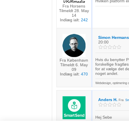
Hvilken platform e
Fra Horsens
Tilmeldt 28. May
14
Indlæg ialt:
242
Simon Hermans
20:00
Hvis du benytter P
Fra København
forskellige fragtlø
Tilmeldt 6. May
for at vælge det d
09
noget andet.
Indlæg ialt:
470
Webdesign, optimering 
Anders H.
Fra
Sm
Hej Sebe
Tilmeldt 7. Apr 17
Fragtfirmaerne har
Indlæg ialt:
23