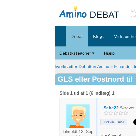
Mø
DEBAT
se
Debat
Blogs
Virksomhe
Debatkategorier
Hjælp
Iværksætter Debatten Amino
»
E-handel, I
GLS eller Postnord til
Side 1 ud af 1 (6 indlæg)
1
Sebe22
Skrevet
Del via E-mail
Tilmeldt 12. Sep
Hej
Amino
!