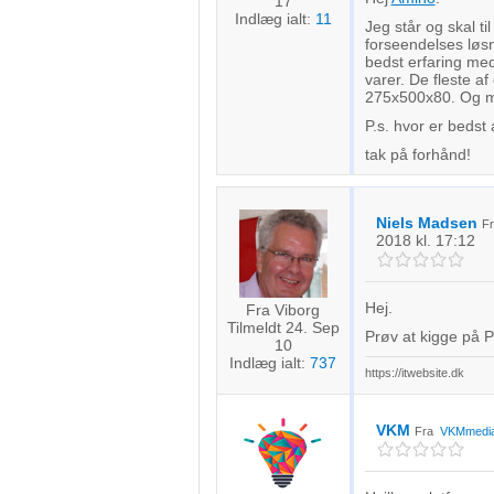
17
Indlæg ialt:
11
Jeg står og skal ti
forseendelses løsn
bedst erfaring me
varer. De fleste a
275x500x80. Og mak
P.s. hvor er bedst
tak på forhånd!
Niels Madsen
F
2018
kl. 17:12
Hej.
Fra Viborg
Tilmeldt 24. Sep
Prøv at kigge på 
10
Indlæg ialt:
737
https://itwebsite.dk
VKM
Fra
VKMmedi