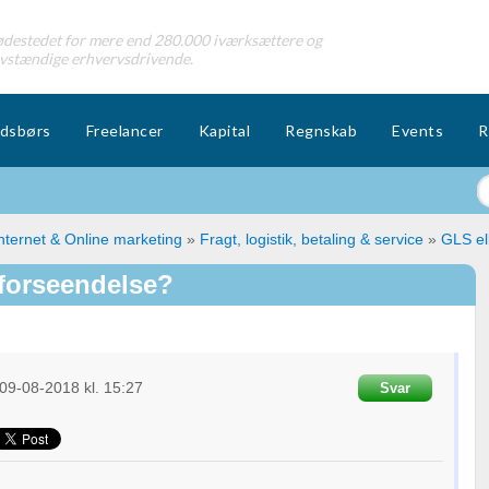
destedet for mere end 280.000 iværksættere og
lvstændige erhvervsdrivende.
dsbørs
Freelancer
Kapital
Regnskab
Events
R
nternet & Online marketing
»
Fragt, logistik, betaling & service
»
GLS ell
 forseendelse?
09-08-2018
kl. 15:27
Svar