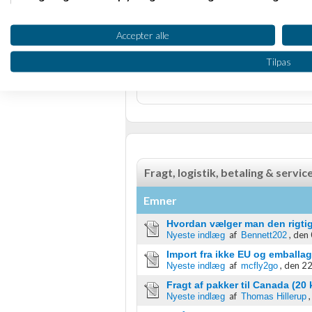
God vind i sejlene.
Oprette profiler til tilpasset annoncering
René
Accepter alle
Weebio.dk
Bruge profiler til at vælge tilpasset annoncering
Tilpas
Side 1 ud af 1 (6 indlæg)
Oprette profiler for at tilpasse indhold
RSS-feed
Bruge profiler til at vælge tilpasset indhold
Måle annonceringseffektivitet
Måle indholdseffektivitet
Fragt, logistik, betaling & servic
Forstå målgrupper gennem statistikker eller kombinationer af 
Emner
kilder
Hvordan vælger man den rigtig
af
,
den 
Nyeste indlæg
Bennett202
Udvikle og forbedre tjenester
Import fra ikke EU og emballa
Bruge begrænsede oplysninger til at vælge indhold
af
,
den 22
Nyeste indlæg
mcfly2go
Fragt af pakker til Canada (20 
IAB Special Features:
af
Nyeste indlæg
Thomas Hillerup
Bruge præcise geografiske placeringsoplysninger