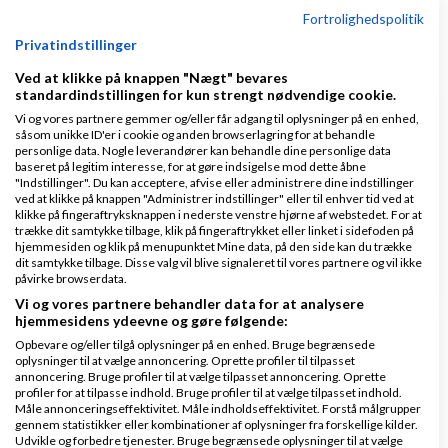
Fortrolighedspolitik
E-mail marketing tips & tricks
Privatindstillinger
Emner
Ved at klikke på knappen "Nægt" bevares
standardindstillingen for kun strengt nødvendige cookie.
Har du erfaring med nyhedsbreve og email-
Vi og vores partnere gemmer og/eller får adgang til oplysninger på en enhed,
såsom unikke ID'er i cookie og anden browserlagring for at behandle
marketing?
personlige data. Nogle leverandører kan behandle dine personlige data
baseret på legitim interesse, for at gøre indsigelse mod dette åbne
af
,
den 23-08-2021 kl.
Nyeste indlæg
Cristian2
"Indstillinger". Du kan acceptere, afvise eller administrere dine indstillinger
ved at klikke på knappen "Administrer indstillinger" eller til enhver tid ved at
17:25
klikke på fingeraftryksknappen i nederste venstre hjørne af webstedet. For at
trække dit samtykke tilbage, klik på fingeraftrykket eller linket i sidefoden på
hjemmesiden og klik på menupunktet Mine data, på den side kan du trække
7 svar
dit samtykke tilbage. Disse valg vil blive signaleret til vores partnere og vil ikke
påvirke browserdata.
Vi og vores partnere behandler data for at analysere
hjemmesidens ydeevne og gøre følgende:
Spørgsmål til MailChimp
Opbevare og/eller tilgå oplysninger på en enhed. Bruge begrænsede
oplysninger til at vælge annoncering. Oprette profiler til tilpasset
af
,
den 20-12-2025 kl. 20:05
annoncering. Bruge profiler til at vælge tilpasset annoncering. Oprette
Nyeste indlæg
sanai
profiler for at tilpasse indhold. Bruge profiler til at vælge tilpasset indhold.
Måle annonceringseffektivitet. Måle indholdseffektivitet. Forstå målgrupper
gennem statistikker eller kombinationer af oplysninger fra forskellige kilder.
3 svar
Udvikle og forbedre tjenester. Bruge begrænsede oplysninger til at vælge