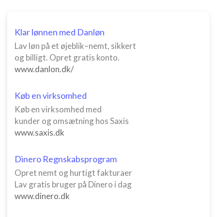
Måle annonceringseffektivitet
Måle indholdseffektivitet
Klar lønnen med Danløn
Forstå målgrupper gennem statistikker eller
Lav løn på et øjeblik–nemt, sikkert
kombinationer af oplysninger fra forskellige
og billigt. Opret gratis konto.
kilder
www.danlon.dk/
Udvikle og forbedre tjenester
Køb en virksomhed
Bruge begrænsede oplysninger til at vælge
indhold
Køb en virksomhed med
kunder og omsætning hos Saxis
IAB Special Features:
www.saxis.dk
Bruge præcise geografiske
placeringsoplysninger
Dinero Regnskabsprogram
Identificere enheder baseret på aktivt
Opret nemt og hurtigt fakturaer
anmodede oplysninger
Lav gratis bruger på Dinero i dag
Ikke-IAB-behandlingsformål:
www.dinero.dk
Nødvendig