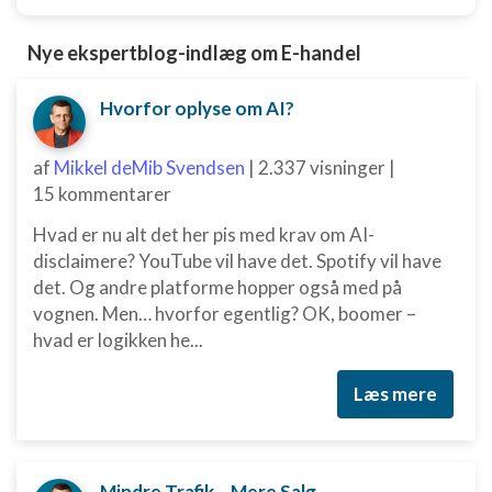
Ydeevne
Nye ekspertblog-indlæg om E-handel
Funktionel
Hvorfor oplyse om AI?
Annoncering / marketing
af
Mikkel deMib Svendsen
|
2.337 visninger
|
15 kommentarer
Hvad er nu alt det her pis med krav om AI-
disclaimere? YouTube vil have det. Spotify vil have
det. Og andre platforme hopper også med på
vognen. Men… hvorfor egentlig? OK, boomer –
hvad er logikken he...
Læs mere
Mindre Trafik – Mere Salg