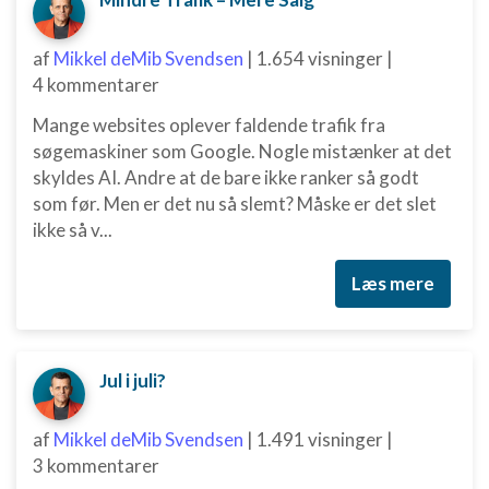
af
Mikkel deMib Svendsen
|
1.654 visninger
|
4 kommentarer
Mange websites oplever faldende trafik fra
søgemaskiner som Google. Nogle mistænker at det
skyldes AI. Andre at de bare ikke ranker så godt
som før. Men er det nu så slemt? Måske er det slet
ikke så v...
Læs mere
Jul i juli?
af
Mikkel deMib Svendsen
|
1.491 visninger
|
3 kommentarer