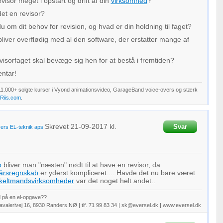
visor meget i opstart og drift af din
virksomhed
?
t en revisor?
u om dit behov for revision, og hvad er din holdning til faget?
liver overflødig med al den software, der erstatter mange af
isorfaget skal bevæge sig hen for at bestå i fremtiden?
ntar!
11.000+ solgte kurser i Vyond animationsvideo, GarageBand voice-overs og stærk
Riis.com
.
Skrevet
21-09-2017
kl.
Svar
ers EL-teknik aps
b
bliver man "næsten" nødt til at have en revisor, da
årsregnskab
er yderst kompliceret.... Havde det nu bare været
keltmandsvirksomheder
var det noget helt andet..
ud på en el-opgave??
avalerivej 16, 8930 Randers NØ | tlf. 71 99 83 34 | sk@eversel.dk | www.eversel.dk