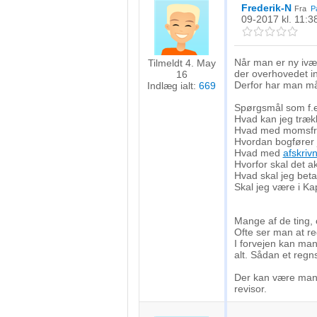
Frederik-N
Fra
P
09-2017
kl. 11:3
Når man er ny ivær
Tilmeldt 4. May
der overhovedet i
16
Derfor har man må
Indlæg ialt:
669
Spørgsmål som f.e
Hvad kan jeg træk
Hvad med momsfr
Hvordan bogfører j
Hvad med
afskriv
Hvorfor skal det a
Hvad skal jeg beta
Skal jeg være i Ka
Mange af de ting, o
Ofte ser man at re
I forvejen kan ma
alt. Sådan et regns
Der kan være mange
revisor.