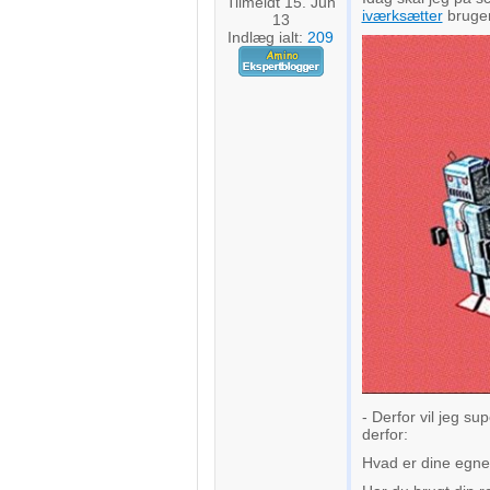
Tilmeldt 15. Jun
iværksætter
bruge
13
Indlæg ialt:
209
- Derfor vil jeg s
derfor:
Hvad er dine egne