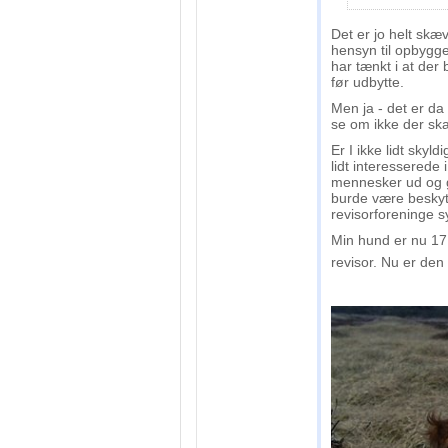
Det er jo helt skæ
hensyn til opbygge
har tænkt i at der 
før udbytte.
Men ja - det er da 
se om ikke der ska
Er I ikke lidt skyl
lidt interesserede 
mennesker ud og ge
burde være beskytt
revisorforeninge s
Min hund er nu 17,
revisor. Nu er den 