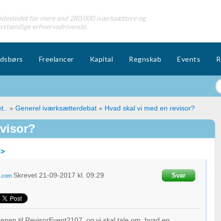
destedet for mere end 280.000 iværksættere og
lvstændige erhvervsdrivende.
dsbørs
Freelancer
Kapital
Regnskab
Events
R
t..
»
Generel iværksætterdebat
»
Hvad skal vi med en revisor?
evisor?
 >
Skrevet
21-09-2017
kl. 09:29
Svar
s.com
cenen til RevisorEvent2107, og vi skal tale om, hvad en