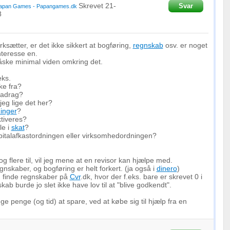
Skrevet
21-
Svar
apan Games - Papangames.dk
8
ksætter, er det ikke sikkert at bogføring,
regnskab
osv. er noget
nteresse en.
ske minimal viden omkring det.
ks.
ke fra?
adrag?
eg lige det her?
ninger
?
ktiveres?
le i
skat
?
pitalafkastordningen eller virksomhedordningen?
g flere til, vil jeg mene at en revisor kan hjælpe med.
gnskaber, og bogføring er helt forkert. (ja også i
dinero
)
n finde regnskaber på
Cvr
.dk, hvor der f.eks. bare er skrevet 0 i
kab burde jo slet ikke have lov til at "blive godkendt".
 penge (og tid) at spare, ved at købe sig til hjælp fra en