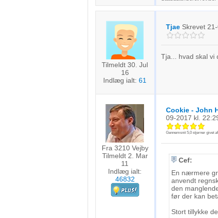
Forstå målgrupper gennem statistikker eller kombinationer af 
kilder
Tjae
Skrevet
21-
Udvikle og forbedre tjenester
Bruge begrænsede oplysninger til at vælge indhold
Tja... hvad skal vi
Tilmeldt 30. Jul
IAB Special Features:
16
Indlæg ialt:
61
Bruge præcise geografiske placeringsoplysninger
Identificere enheder baseret på aktivt anmodede oplysninger
Cookie - John 
09-2017
kl. 22:2
Ikke-IAB-behandlingsformål:
Nødvendig
Gennemsnit
5,0
stjerner givet a
Fra 3210 Vejby
Ydeevne
Tilmeldt 2. Mar
Cef:
11
Indlæg ialt:
En nærmere gra
Funktionel
46832
anvendt regnsk
den manglende h
Annoncering / marketing
før der kan bet
Stort tillykke de