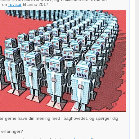
r en
revisor
til anno 2017.
uper gerne have din mening med i baghovedet, og spørger dig
 erfaringer?