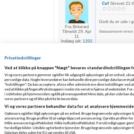
Cef
Skrevet
21-
Godt du er ude i go
Fra Birkerød
Tilmeldt 29. Apr
Statsautoriseret reviso
11
Indlæg ialt:
1202
Privatindstillinger
Tjae
Skrevet
21-
Ved at klikke på knappen "Nægt" bevares standardindstillingen f
Gennemsnit
5,0
stjerner givet a
Vi og vores partnere gemmer og/eller får adgang til oplysninger på en enhed, såso
personlige data. Nogle leverandører kan behandle dine personlige data baseret på 
"Indstillinger". Du kan acceptere, afvise eller administrere dine indstillinger ved at
Du skal nok starte
Tilmeldt 30. Jul
ved at klikke på fingeraftryksknappen i nederste venstre hjørne af webstedet. For at
selskabs regnskab
16
i sidefoden på hjemmesiden og klik på menupunktet Mine data, på den side kan du træ
Indlæg ialt:
61
Jeg antager, at h
vores partnere og vil ikke påvirke browserdata.
det ikke anføres i
Vi og vores partnere behandler data for at analysere hjemmeside
Når han uden at væ
Opbevare og/eller tilgå oplysninger på en enhed. Bruge begrænsede oplysninger til 
sig skyldig i en f
annoncering. Bruge profiler til at vælge tilpasset annoncering. Oprette profiler for a
politianmeldelse.
Måle annonceringseffektivitet. Måle indholdseffektivitet. Forstå målgrupper genn
forskellige kilder. Udvikle og forbedre tjenester. Bruge begrænsede oplysninger ti
Data kan deles uden for EU og sendes til USA.