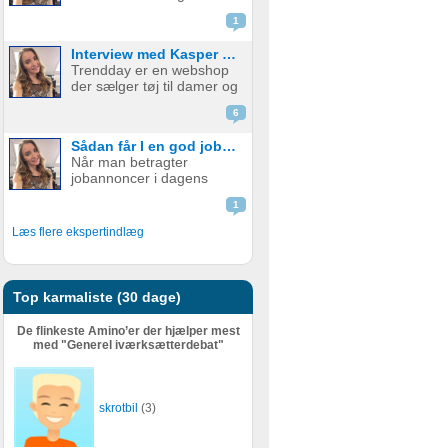
emballage - med og uden
skal udfylde en ...
1
print. Firmaet startede i år
2015 med at fokusere på
Interview med Kasper fra Trendday
papkrus med tryk, men
Trendday er en webshop
har siden udvidet
der sælger tøj til damer og
sortimentet og tilbyder nu
startede tilbage i februar
et bredt udv...
6
2015, sidenhen har de
opnået kæmpe succes.
Sådan får I en god jobannonce
Bag Trendday er de to
Når man betragter
unge iværksættere
jobannoncer i dagens
Camilla og Kasper. I dette
Danmark, er mange af
blogindlæg f...
1
dem fuld af ønsker til
personlige og faglige
Læs flere ekspertindlæg
kompetencer. En
grovtælling kan hurtigt få
tallet højt op – og det er
ikke ualmindeligt at find...
Top karmaliste (30 dage)
De flinkeste Amino’er der hjælper mest
med "Generel iværksætterdebat"
skrotbil
(3)