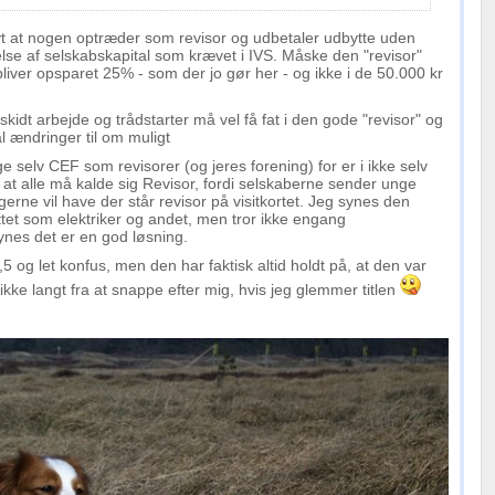
vt at nogen optræder som revisor og udbetaler udbytte uden
lse af selskabskapital som krævet i IVS. Måske den "revisor"
bliver opsparet 25% - som der jo gør her - og ikke i de 50.000 kr
skidt arbejde og trådstarter må vel få fat i den gode "revisor" og
l ændringer til om muligt
dige selv CEF som revisorer (og jeres forening) for er i ikke selv
i at alle må kalde sig Revisor, fordi selskaberne sender unge
rne vil have der står revisor på visitkortet. Jeg synes den
et som elektriker og andet, men tror ikke engang
ynes det er en god løsning.
5 og let konfus, men den har faktisk altid holdt på, at den var
ikke langt fra at snappe efter mig, hvis jeg glemmer titlen