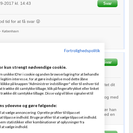
09-2017
kl. 14:43
Svar
d tid for at få svar 😜
r - København
Fortrolighedspolitik
09-2017
kl. 21:23
Svar
or kun strengt nødvendige cookie.
f
2
person
m unikke ID'er i cookie og anden browserlagring for at behandle
legitim interesse, for at gøre indsigelse mod dette åbne
 klikke på knappen "Administrer indstillinger" eller til enhver tid
 med at spørge den person, der har opstillet og indberettet dit
 trække dit samtykke tilbage, klik på fingeraftrykket eller linket
, om han er revisor ?
kke dit samtykke tilbage. Disse valg vil blive signaleret til
an under alle omstændigheder ikke er godkendt revisor i og med
 erklæringen.
ns ydeevne og gøre følgende:
re godkendt revisor alligevel påtegner årsrapporten, gør han
at vælge annoncering. Oprette profiler til tilpasset
orseelse, som Erhvervsstyrelsen sædvanligvis belønner med en
t tilpasse indhold. Bruge profiler til at vælge tilpasset indhold.
em statistikker eller kombinationer af oplysninger fra
l at vælge indhold.