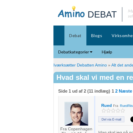
Mø
DEBAT
se
Debat
Blogs
Virksomhe
Debatkategorier
Hjælp
Iværksætter Debatten Amino
»
Alt det ande
Hvad skal vi med en r
Side 1 ud af 2 (11 indlæg)
1
2
Næste
Rued
Fra
RuedRii
Del via E-mail
Fra Copenhagen
Idag skal jeg på s