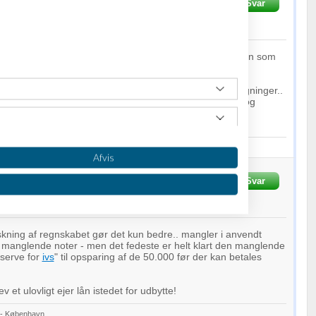
09-2017
kl. 21:52
Svar
f
1
person
angt sjovere.. han er i hvertfald ikke registreret i styrelsen som
åtegningen en god sammenblanding af forskellige påtegninger..
.. opstilling i overskrift, gennemgang/review i omtale og
 som både indikerer review og opstilling og så en god del
kster..
r - København
Afvis
09-2017
kl. 22:14
Svar
f
1
person
ning af regnskabet gør det kun bedre.. mangler i anvendt
 manglende noter - men det fedeste er helt klart den manglende
eserve for
ivs
" til opsparing af de 50.000 før der kan betales
lev et ulovligt ejer lån istedet for udbytte!
r - København