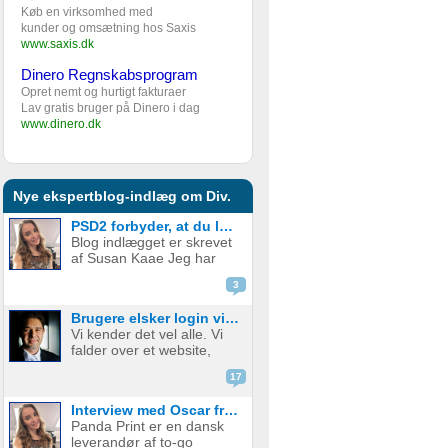
Køb en virksomhed med
kunder og omsætning hos Saxis
www.saxis.dk
Dinero Regnskabsprogram
Opret nemt og hurtigt fakturaer
Lav gratis bruger på Dinero i dag
www.dinero.dk
Nye ekspertblog-indlæg om Div.
PSD2 forbyder, at du lægger kortgebyret ud til dine kunder fra 1. januar 2018
Blog indlægget er skrevet
af Susan Kaae Jeg har
arbejdet med eCommerce
3
siden 2000 og med online
betalinger siden 2006, i
Brugere elsker login via sociale medier
stillinger med titler som
Vi kender det vel alle. Vi
Chief Product
falder over et website,
Officer/CPO, Sales
med en service eller
Director, Commercial...
17
produkt vi er
interesserede i. Vi er lige
Interview med Oscar fra Panda Print
ved at være der, lige ved
Panda Print er en dansk
at have gennemført
leverandør af to-go
signup, men hvad nu? Jeg