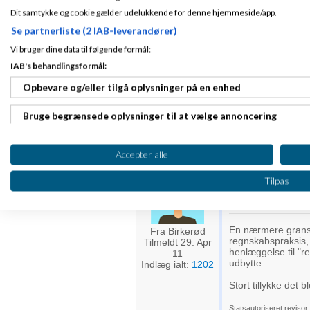
Cef
Skrevet
21-
Dit samtykke og cookie gælder udelukkende for denne hjemmeside/app.
Gennemsnit
5,0
stjerner givet a
Se partnerliste (2 IAB-leverandører)
Vi bruger dine data til følgende formål:
Den var jo straks l
Fra Birkerød
IAB's behandlingsformål:
godkendt revisor !
Tilmeldt 29. Apr
11
Opbevare og/eller tilgå oplysninger på en enhed
Derudover så er p
Indlæg ialt:
1202
og hjemmebrænderi.
konklusion, afsnit
Bruge begrænsede oplysninger til at vælge annoncering
hjemmebryggede te
Oprette profiler til tilpasset annoncering
Statsautoriseret reviso
Accepter alle
Bruge profiler til at vælge tilpasset annoncering
Cef
Skrevet
21-
Tilpas
Oprette profiler for at tilpasse indhold
Gennemsnit
5,0
stjerner givet a
Bruge profiler til at vælge tilpasset indhold
En nærmere gransk
Fra Birkerød
regnskabspraksis,
Tilmeldt 29. Apr
henlæggelse til "r
11
Måle annonceringseffektivitet
udbytte.
Indlæg ialt:
1202
Stort tillykke det b
Måle indholdseffektivitet
Statsautoriseret reviso