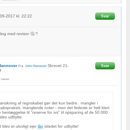
oplysninger fra forskellige
09-2017
kl. 22:22
Svar
 dog med revisor 🤔 ?
Hannover
Skrevet
21-
Svar
Fra
John Hannover
9
f
1
person
nskning af regnskabet gør det kun bedre.. mangler i
abspraksis, manglende noter - men det fedeste er helt klart
enlæggelse til "reserve for ivs" til opsparing af de 50.000
ales udbytte.
t blev et ulovligt ejer
lån
istedet for udbytte!