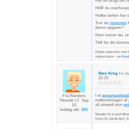
Har du brugt din re
HAR du overhovede
Hvilke tanker har d
Tror du
revisoren
b
deres opgaver?
Hvor mener du, rev
TAK for din komme
Online underviser med 
videostruktur - via
Rued
Sten Krog
Fra
Ev
10:15
I et
anpartsselska
Fra Randers
indberetningen af
Tilmeldt 17. Sep
så simpelt som
en
10
Indlæg ialt:
380
Mangler du et godt tilb
Evers EL-teknik ApS | K