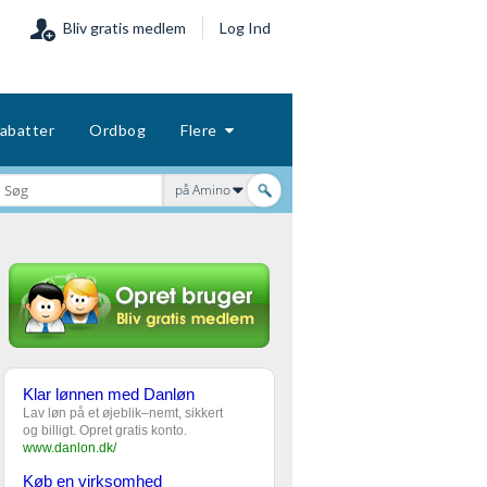
Bliv gratis medlem
Log Ind
abatter
Ordbog
Flere
på Amino
Klar lønnen med Danløn
Lav løn på et øjeblik–nemt, sikkert
og billigt. Opret gratis konto.
www.danlon.dk/
Køb en virksomhed