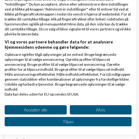
placeringer i
google
sker over natten, for det tager
"Indstillinger". Du kan acceptere, afvise eller administrere dine indstillinger
tid, det der seo-arbejde. I mit tilfælde gik der ca. 2
ved at klikke på knappen "Administrer indstillinger" eller til enhver tid ved at
klikke på fingeraftryksknappen i nederste venstre hjørne af webstedet. For at
måneder, før jeg kunne se mærkbare resultater.
trække dit samtykke tilbage, klik på fingeraftrykket eller linket i sidefoden på
hjemmesiden og klik på menupunktet Mine data, på den side kan du trække
dit samtykke tilbage. Disse valg vil blive signaleret til vores partnere og vil ikke
Men hvis du kan leve med det, så kan du til gengæld
påvirke browserdata.
regne med, at Concept-I's søgemaskineoptimering
Vi og vores partnere behandler data for at analysere
hjemmesidens ydeevne og gøre følgende:
sparker røv! Hvad mit site angik, steg antallet af
Opbevare og/eller tilgå oplysninger på en enhed. Bruge begrænsede
unikke besøgende
pr
. dag med knap 700%, og det er
oplysninger til at vælge annoncering. Oprette profiler til tilpasset
annoncering. Bruge profiler til at vælge tilpasset annoncering. Oprette
da også en sjat
profiler for at tilpasse indhold. Bruge profiler til at vælge tilpasset indhold.
Måle annonceringseffektivitet. Måle indholdseffektivitet. Forstå målgrupper
gennem statistikker eller kombinationer af oplysninger fra forskellige kilder.
Svar
Udvikle og forbedre tjenester. Bruge begrænsede oplysninger til at vælge
indhold.
Data kan deles uden for EU og sendes til USA.
Dit samtykke og cookie gælder udelukkende for denne hjemmeside/app.
Se partnerliste (2 IAB-leverandører)
Accepter alle
Afvis
Vi bruger dine data til følgende formål:
Tilpas
IAB's behandlingsformål:
Mark Källstrøm
Skrevet
02-03-2017
kl. 14:03
Opbevare og/eller tilgå oplysninger på en