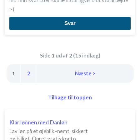
ind i mit svar...der skulle naturligvis blot stå arbejde
:-)
Svar
Side 1 ud af 2 (15 indlæg)
2
Næste >
1
Tilbage til toppen
Klar lønnen med Danløn
Lav løn på et øjeblik–nemt, sikkert
og billigt. Opret gratis konto.