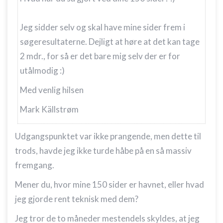
Jeg sidder selv og skal have mine sider frem i
søgeresultaterne. Dejligt at høre at det kan tage
2 mdr., for så er det bare mig selv der er for
utålmodig :)
Med venlig hilsen
Mark Källstrøm
Udgangspunktet var ikke prangende, men dette til
trods, havde jeg ikke turde håbe på en så massiv
fremgang.
Mener du, hvor mine 150 sider er havnet, eller hvad
jeg gjorde rent teknisk med dem?
Jeg tror de to måneder mestendels skyldes, at jeg