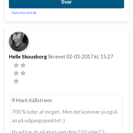
Svar
Bruge begrænsede oplysninger til at vælge
NaturHandel.dk
indhold
IAB Special Features:
Bruge præcise geografiske
placeringsoplysninger
Identificere enheder baseret på aktivt
Helle Skousborg
Skrevet
02-03-2017
kl. 15:27
anmodede oplysninger
Ikke-IAB-behandlingsformål:
Nødvendig
Ydeevne
Funktionel
Mark Källstrøm:
700 % lyder af meget.. Men det kommer jo også
Annoncering / marketing
an på udgangspunktet :)
Hvad har du så gjort ved dine 150 sider? :)