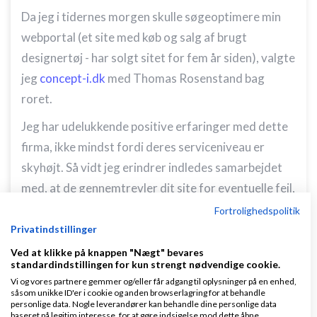
Da jeg i tidernes morgen skulle søgeoptimere min
webportal (et site med køb og salg af brugt
designertøj - har solgt sitet for fem år siden), valgte
jeg
concept-i.dk
med Thomas Rosenstand bag
roret.
Jeg har udelukkende positive erfaringer med dette
firma, ikke mindst fordi deres serviceniveau er
skyhøjt. Så vidt jeg erindrer indledes samarbejdet
med, at de gennemtrevler dit site for eventuelle fejl,
førend den egentlig
søgemaskineoptimering
Fortrolighedspolitik
påbegyndes.
Privatindstillinger
Ved at klikke på knappen "Nægt" bevares
Regn ikke med, at du ikke selv skal knokle - i mit
standardindstillingen for kun strengt nødvendige cookie.
tilfælde skulle jeg skrive en hulens masse tekster til
Vi og vores partnere gemmer og/eller får adgang til oplysninger på en enhed,
såsom unikke ID'er i cookie og anden browserlagring for at behandle
sitets ca. 150 sider. Og regn ikke med, at de gode
personlige data. Nogle leverandører kan behandle dine personlige data
baseret på legitim interesse, for at gøre indsigelse mod dette åbne