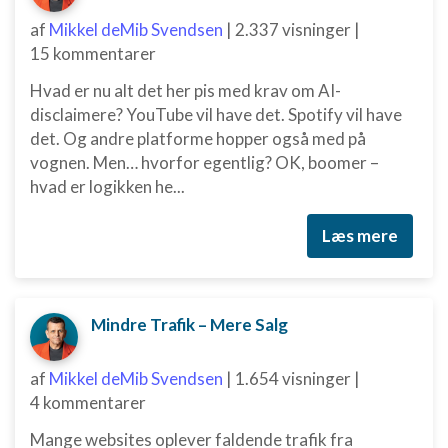
af
Mikkel deMib Svendsen
|
2.337 visninger
|
15 kommentarer
Hvad er nu alt det her pis med krav om AI-
disclaimere? YouTube vil have det. Spotify vil have
det. Og andre platforme hopper også med på
vognen. Men… hvorfor egentlig? OK, boomer –
hvad er logikken he...
Læs mere
Mindre Trafik – Mere Salg
af
Mikkel deMib Svendsen
|
1.654 visninger
|
4 kommentarer
Mange websites oplever faldende trafik fra