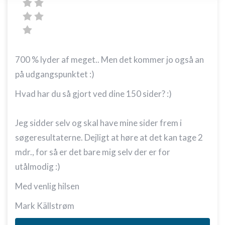
enhed
Bruge begrænsede oplysninger til at vælge
annoncering
Oprette profiler til tilpasset annoncering
700 % lyder af meget.. Men det kommer jo også an
Bruge profiler til at vælge tilpasset
på udgangspunktet :)
annoncering
Hvad har du så gjort ved dine 150 sider? :)
Oprette profiler for at tilpasse indhold
Bruge profiler til at vælge tilpasset indhold
Jeg sidder selv og skal have mine sider frem i
søgeresultaterne. Dejligt at høre at det kan tage 2
Måle annonceringseffektivitet
mdr., for så er det bare mig selv der er for
Måle indholdseffektivitet
utålmodig :)
Forstå målgrupper gennem statistikker eller
Med venlig hilsen
kombinationer af oplysninger fra forskellige
kilder
Mark Källstrøm
Udvikle og forbedre tjenester