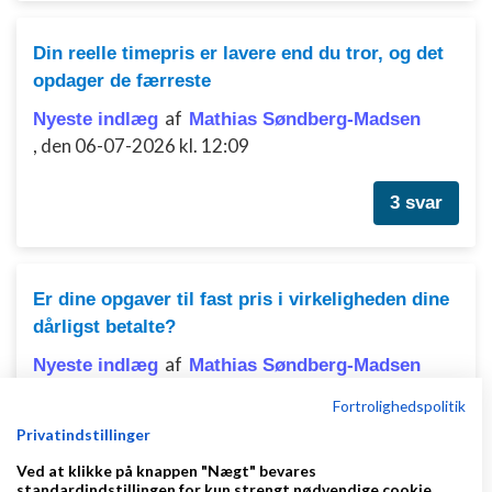
Din reelle timepris er lavere end du tror, og det
opdager de færreste
af
Nyeste indlæg
Mathias Søndberg-Madsen
,
den 06-07-2026 kl. 12:09
3 svar
Er dine opgaver til fast pris i virkeligheden dine
dårligst betalte?
af
Nyeste indlæg
Mathias Søndberg-Madsen
,
den 20-06-2026 kl. 10:14
Fortrolighedspolitik
Privatindstillinger
6 svar
Ved at klikke på knappen "Nægt" bevares
standardindstillingen for kun strengt nødvendige cookie.