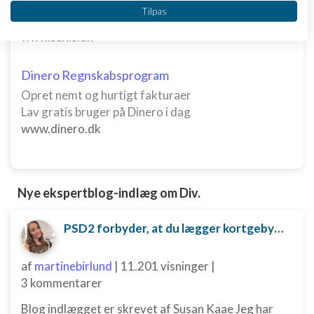
Køb en virksomhed med
Vi bruger dine data til følgende formål:
Tilpas
kunder og omsætning hos Saxis
IAB's behandlingsformål:
www.saxis.dk
Opbevare og/eller tilgå oplysninger på en
enhed
Dinero Regnskabsprogram
Bruge begrænsede oplysninger til at vælge
annoncering
Opret nemt og hurtigt fakturaer
Lav gratis bruger på Dinero i dag
Oprette profiler til tilpasset annoncering
www.dinero.dk
Bruge profiler til at vælge tilpasset
annoncering
Nye ekspertblog-indlæg om Div.
Oprette profiler for at tilpasse indhold
Bruge profiler til at vælge tilpasset indhold
PSD2 forbyder, at du lægger kortgebyret ud til dine kunder fra 1. januar 2018
Måle annonceringseffektivitet
af
martinebirlund
|
11.201 visninger
|
Måle indholdseffektivitet
3 kommentarer
Forstå målgrupper gennem statistikker eller
Blog indlægget er skrevet af Susan Kaae Jeg har