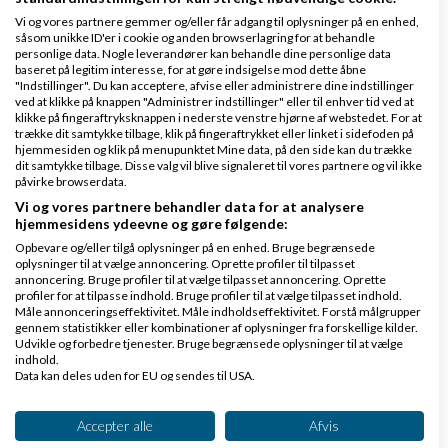
Vi og vores partnere gemmer og/eller får adgang til oplysninger på en enhed,
såsom unikke ID'er i cookie og anden browserlagring for at behandle
Feedback søges: Gror – Et nyt tag-baseret
personlige data. Nogle leverandører kan behandle dine personlige data
baseret på legitim interesse, for at gøre indsigelse mod dette åbne
socialt netværk for voksne i DK (ikke dating)
"Indstillinger". Du kan acceptere, afvise eller administrere dine indstillinger
ved at klikke på knappen "Administrer indstillinger" eller til enhver tid ved at
af
,
den 27-06-2026 kl. 14:35
Nyeste indlæg
Gror
klikke på fingeraftryksknappen i nederste venstre hjørne af webstedet. For at
trække dit samtykke tilbage, klik på fingeraftrykket eller linket i sidefoden på
hjemmesiden og klik på menupunktet Mine data, på den side kan du trække
2 svar
dit samtykke tilbage. Disse valg vil blive signaleret til vores partnere og vil ikke
påvirke browserdata.
Vi og vores partnere behandler data for at analysere
hjemmesidens ydeevne og gøre følgende:
Opbevare og/eller tilgå oplysninger på en enhed. Bruge begrænsede
oplysninger til at vælge annoncering. Oprette profiler til tilpasset
annoncering. Bruge profiler til at vælge tilpasset annoncering. Oprette
Klar lønnen med Danløn
profiler for at tilpasse indhold. Bruge profiler til at vælge tilpasset indhold.
Måle annonceringseffektivitet. Måle indholdseffektivitet. Forstå målgrupper
Lav løn på et øjeblik–nemt, sikkert
gennem statistikker eller kombinationer af oplysninger fra forskellige kilder.
og billigt. Opret gratis konto.
Udvikle og forbedre tjenester. Bruge begrænsede oplysninger til at vælge
indhold.
www.danlon.dk/
Data kan deles uden for EU og sendes til USA.
Dit samtykke og cookie gælder udelukkende for denne hjemmeside/app.
Køb en virksomhed
Se partnerliste (2 IAB-leverandører)
Accepter alle
Afvis