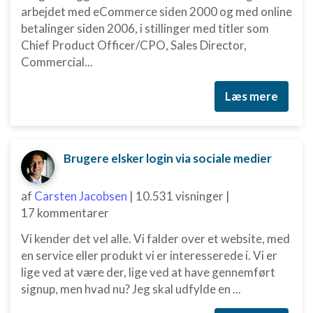
kombinationer af oplysninger fra forskellige
arbejdet med eCommerce siden 2000 og med online
kilder
betalinger siden 2006, i stillinger med titler som
Chief Product Officer/CPO, Sales Director,
Udvikle og forbedre tjenester
Commercial...
Bruge begrænsede oplysninger til at vælge
indhold
Læs mere
IAB Special Features:
Bruge præcise geografiske
placeringsoplysninger
Brugere elsker login via sociale medier
Identificere enheder baseret på aktivt
anmodede oplysninger
af
Carsten Jacobsen
|
10.531 visninger
|
Ikke-IAB-behandlingsformål:
17 kommentarer
Nødvendig
Vi kender det vel alle. Vi falder over et website, med
en service eller produkt vi er interesserede i. Vi er
Ydeevne
lige ved at være der, lige ved at have gennemført
Funktionel
signup, men hvad nu? Jeg skal udfylde en ...