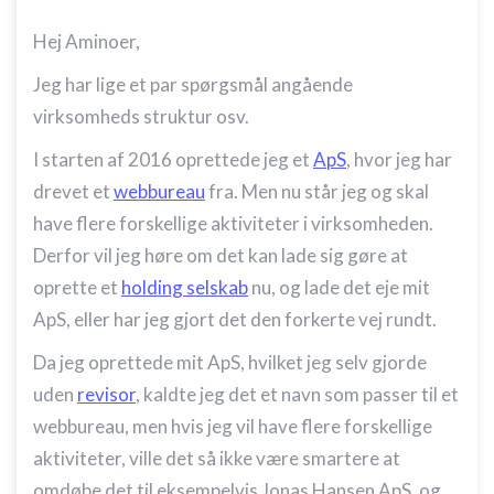
Hej Aminoer,
Jeg har lige et par spørgsmål angående
virksomheds struktur osv.
I starten af 2016 oprettede jeg et
ApS
, hvor jeg har
drevet et
webbureau
fra. Men nu står jeg og skal
have flere forskellige aktiviteter i virksomheden.
Derfor vil jeg høre om det kan lade sig gøre at
oprette et
holding selskab
nu, og lade det eje mit
ApS, eller har jeg gjort det den forkerte vej rundt.
Da jeg oprettede mit ApS, hvilket jeg selv gjorde
uden
revisor
, kaldte jeg det et navn som passer til et
webbureau, men hvis jeg vil have flere forskellige
aktiviteter, ville det så ikke være smartere at
omdøbe det til eksempelvis Jonas Hansen ApS, og