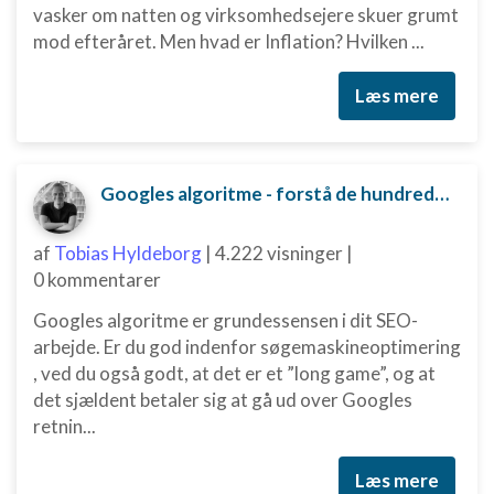
vasker om natten og virksomhedsejere skuer grumt
mod efteråret. Men hvad er Inflation? Hvilken ...
Læs mere
Googles algoritme - forstå de hundredvis af parametre bag
af
Tobias Hyldeborg
|
4.222 visninger
|
0 kommentarer
Googles algoritme er grundessensen i dit SEO-
arbejde. Er du god indenfor søgemaskineoptimering
, ved du også godt, at det er et ”long game”, og at
det sjældent betaler sig at gå ud over Googles
retnin...
Læs mere