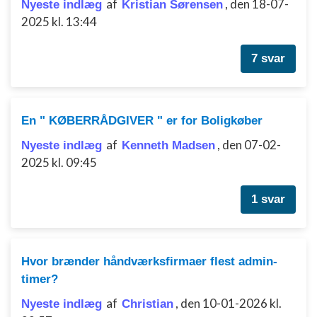
af
,
den 18-07-
Nyeste indlæg
Kristian Sørensen
2025 kl. 13:44
Forstå målgrupper gennem statistikker eller
kombinationer af oplysninger fra forskellige
kilder
7 svar
Udvikle og forbedre tjenester
Bruge begrænsede oplysninger til at vælge
En " KØBERRÅDGIVER " er for Boligkøber
indhold
af
,
den 07-02-
IAB Special Features:
Nyeste indlæg
Kenneth Madsen
2025 kl. 09:45
Bruge præcise geografiske
placeringsoplysninger
1 svar
Identificere enheder baseret på aktivt
anmodede oplysninger
Ikke-IAB-behandlingsformål:
Hvor brænder håndværksfirmaer flest admin-
Nødvendig
timer?
Ydeevne
af
,
den 10-01-2026 kl.
Nyeste indlæg
Christian