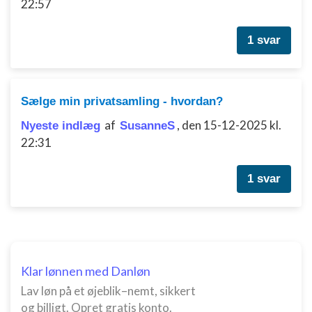
22:57
Funktionel
Annoncering / marketing
1 svar
Sælge min privatsamling - hvordan?
af
,
den 15-12-2025 kl.
Nyeste indlæg
SusanneS
22:31
1 svar
Klar lønnen med Danløn
Lav løn på et øjeblik–nemt, sikkert
og billigt. Opret gratis konto.