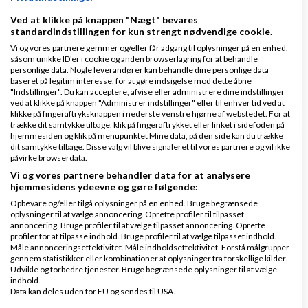
adkosterfirma.html
Ved at klikke på knappen "Nægt" bevares
standardindstillingen for kun strengt nødvendige cookie.
vh John Hannover
Vi og vores partnere gemmer og/eller får adgang til oplysninger på en enhed,
såsom unikke ID'er i cookie og anden browserlagring for at behandle
Svar
personlige data. Nogle leverandører kan behandle dine personlige data
baseret på legitim interesse, for at gøre indsigelse mod dette åbne
Venligst John Hannover - Gode råd på Ivæksætter bloggen
"Indstillinger". Du kan acceptere, afvise eller administrere dine indstillinger
ved at klikke på knappen "Administrer indstillinger" eller til enhver tid ved at
klikke på fingeraftryksknappen i nederste venstre hjørne af webstedet. For at
trække dit samtykke tilbage, klik på fingeraftrykket eller linket i sidefoden på
hjemmesiden og klik på menupunktet Mine data, på den side kan du trække
dit samtykke tilbage. Disse valg vil blive signaleret til vores partnere og vil ikke
påvirke browserdata.
Vi og vores partnere behandler data for at analysere
hjemmesidens ydeevne og gøre følgende:
Jonas Hansen
Skrevet
17-12-2016
kl. 22:11
Opbevare og/eller tilgå oplysninger på en enhed. Bruge begrænsede
Gennemsnit
5,0
stjerner givet af
1
oplysninger til at vælge annoncering. Oprette profiler til tilpasset
person
annoncering. Bruge profiler til at vælge tilpasset annoncering. Oprette
profiler for at tilpasse indhold. Bruge profiler til at vælge tilpasset indhold.
Måle annonceringseffektivitet. Måle indholdseffektivitet. Forstå målgrupper
gennem statistikker eller kombinationer af oplysninger fra forskellige kilder.
Udvikle og forbedre tjenester. Bruge begrænsede oplysninger til at vælge
indhold.
Tak for svarene, jeg tror jeg går med at omdøbe mit
Data kan deles uden for EU og sendes til USA.
Dit samtykke og cookie gælder udelukkende for denne hjemmeside/app.