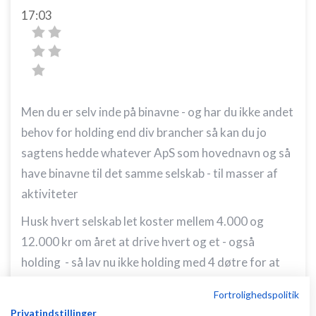
17:03
Men du er selv inde på binavne - og har du ikke andet
behov for holding end div brancher så kan du jo
sagtens hedde whatever ApS som hovednavn og så
have binavne til det samme selskab - til masser af
aktiviteter
Husk hvert selskab let koster mellem 4.000 og
12.000 kr om året at drive hvert og et - også
holding - så lav nu ikke holding med 4 døtre for at
dække branche
Fortrolighedspolitik
behov
http://johnhannover.blogspot.dk/2015/09/hv
Privatindstillinger