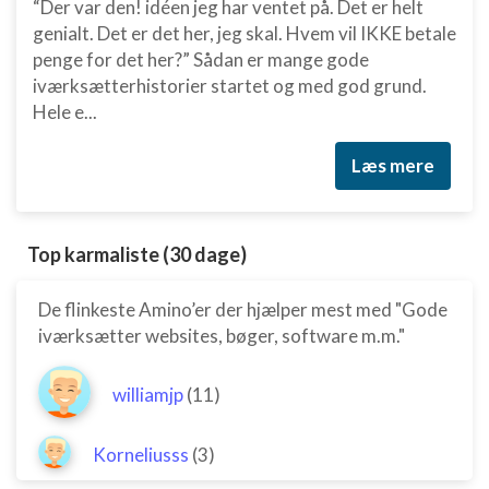
“Der var den! idéen jeg har ventet på. Det er helt
Bruge profiler til at vælge tilpasset indhold
genialt. Det er det her, jeg skal. Hvem vil IKKE betale
penge for det her?” Sådan er mange gode
Måle annonceringseffektivitet
iværksætterhistorier startet og med god grund.
Hele e...
Måle indholdseffektivitet
Forstå målgrupper gennem statistikker eller
Læs mere
kombinationer af oplysninger fra forskellige
kilder
Udvikle og forbedre tjenester
Top karmaliste (30 dage)
Bruge begrænsede oplysninger til at vælge
indhold
De flinkeste Amino’er der hjælper mest med "Gode
iværksætter websites, bøger, software m.m."
IAB Special Features:
Bruge præcise geografiske
placeringsoplysninger
williamjp
(11)
Identificere enheder baseret på aktivt
anmodede oplysninger
Korneliusss
(3)
Ikke-IAB-behandlingsformål: