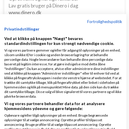
Lav gratis bruger på Dinero i dag
www.dinero.dk
Fortrolighedspolitik
Privatindstillinger
Nye ekspertblog-indlæg om Start af virksomhed
Ved at klikke på knappen "Nægt" bevares
standardindstillingen for kun strengt nødvendige cookie.
Vi og vores partnere gemmer og/eller får adgang til oplysninger på en enhed,
Hvordan holder man gejsten oppe som ny iværksætter?
såsom unikke ID'er i cookie og anden browserlagring for at behandle
personlige data. Nogle leverandører kan behandle dine personlige data
baseret på legitim interesse, for at gøre indsigelse mod dette åbne
af
Mikkel Birlø
|
3.495 visninger
|
2 kommentarer
"Indstillinger". Du kan acceptere, afvise eller administrere dine indstillinger
ved at klikke på knappen "Administrer indstillinger" eller til enhver tid ved at
klikke på fingeraftryksknappen i nederste venstre hjørne af webstedet. For at
At være ny iværksætter kan være en både
trække dit samtykke tilbage, klik på fingeraftrykket eller linket i sidefoden på
spændende og udfordrende rejse. Den frihed og
hjemmesiden og klik på menupunktet Mine data, på den side kan du trække
dit samtykke tilbage. Disse valg vil blive signaleret til vores partnere og vil ikke
kreativitet, som følger med at starte egen
påvirke browserdata.
virksomhed, er det som mange jagter, men samtidig
Vi og vores partnere behandler data for at analysere
er der også mange bar...
hjemmesidens ydeevne og gøre følgende:
Opbevare og/eller tilgå oplysninger på en enhed. Bruge begrænsede
oplysninger til at vælge annoncering. Oprette profiler til tilpasset
Læs mere
annoncering. Bruge profiler til at vælge tilpasset annoncering. Oprette