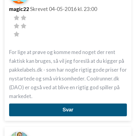
magic22
Skrevet
04-05-2016
kl. 23:00
Oprette profiler til tilpasset annoncering
Bruge profiler til at vælge tilpasset
annoncering
Oprette profiler for at tilpasse indhold
Bruge profiler til at vælge tilpasset indhold
For lige at prøve og komme med noget der rent
faktisk kan bruges, så vil jeg foreslå at du kigger på
Måle annonceringseffektivitet
pakkelabels.dk - som har nogle rigtig gode priser for
Måle indholdseffektivitet
nystartede og små virksomheder. Coolrunner.dk
(DAO) er også ved at blive en rigtig god spiller på
Forstå målgrupper gennem statistikker eller
kombinationer af oplysninger fra forskellige
markedet.
kilder
Svar
Udvikle og forbedre tjenester
Bruge begrænsede oplysninger til at vælge
indhold