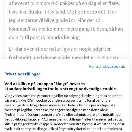
afleveret minimum 4-5 pakker på en dag eller flere,
hvis ikke du skal til Jylland. Og lige netop dét, tror
jeg kunderne vil blive glade for. Når der så
kommer/hvis der kommer mere gang i biksen, så kan
man ty til post danmarks løsning.
Er klar over at der naturligvis er nogle udgifter
forbundet med denne måde, men det er jo glæden
og kærligheden til sit nye arbejde der driver en :-)
Fortrolighedspolitik
Privatindstillinger
Svar
Ved at klikke på knappen "Nægt" bevares
standardindstillingen for kun strengt nødvendige cookie.
Vi og vores partnere gemmer og/eller får adgang til oplysninger på en enhed,
såsom unikke ID'er i cookie og anden browserlagring for at behandle
personlige data. Nogle leverandører kan behandle dine personlige data
baseret på legitim interesse, for at gøre indsigelse mod dette åbne
"Indstillinger". Du kan acceptere, afvise eller administrere dine indstillinger
ved at klikke på knappen "Administrer indstillinger" eller til enhver tid ved at
klikke på fingeraftryksknappen i nederste venstre hjørne af webstedet. For at
Ib Abildgaard, RÅD & MAL
Skrevet
04-05-2016
kl.
trække dit samtykke tilbage, klik på fingeraftrykket eller linket i sidefoden på