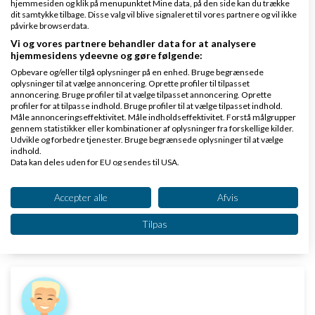
hjemmesiden og klik på menupunktet Mine data, på den side kan du trække
21:07
dit samtykke tilbage. Disse valg vil blive signaleret til vores partnere og vil ikke
Gennemsnit
5,0
stjerner givet af
2
påvirke browserdata.
person
Vi og vores partnere behandler data for at analysere
hjemmesidens ydeevne og gøre følgende:
Opbevare og/eller tilgå oplysninger på en enhed. Bruge begrænsede
oplysninger til at vælge annoncering. Oprette profiler til tilpasset
annoncering. Bruge profiler til at vælge tilpasset annoncering. Oprette
Er bange for control8. det er en dyr
profiler for at tilpasse indhold. Bruge profiler til at vælge tilpasset indhold.
Måle annonceringseffektivitet. Måle indholdseffektivitet. Forstå målgrupper
markedsføring
du er ved at sætte igang.
gennem statistikker eller kombinationer af oplysninger fra forskellige kilder.
Udvikle og forbedre tjenester. Bruge begrænsede oplysninger til at vælge
indhold.
Der er ikke mange nystartede der vil overleve længe
Data kan deles uden for EU og sendes til USA.
på dine anbefalinger.
Dit samtykke og cookie gælder udelukkende for denne hjemmeside/app.
Se partnerliste (2 IAB-leverandører)
Accepter alle
Afvis
Svar
Vi bruger dine data til følgende formål:
Tilpas
IAB's behandlingsformål:
Malerarbejde og salg af maling. Kontakt malerfirmaet Råd & Mal
Opbevare og/eller tilgå oplysninger på en
enhed
Bruge begrænsede oplysninger til at vælge
annoncering