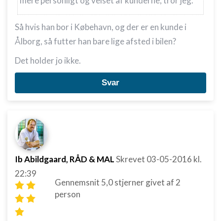
mere personligt og velset af kunderne, tror jeg.
Så hvis han bor i Købehavn, og der er en kunde i
Ålborg, så futter han bare lige afsted i bilen?
Det holder jo ikke.
Svar
Ib Abildgaard, RÅD & MAL
Skrevet
03-05-2016
kl.
22:39
Gennemsnit
5,0
stjerner givet af
2
person