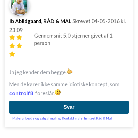
IAB Special Features:
Bruge præcise geografiske
placeringsoplysninger
Ib Abildgaard, RÅD & MAL
Skrevet
04-05-2016
kl.
23:09
Identificere enheder baseret på aktivt
Gennemsnit
5,0
stjerner givet af
1
anmodede oplysninger
person
Ikke-IAB-behandlingsformål:
Nødvendig
Ydeevne
Ja jeg kender dem begge.
Funktionel
Men de kører ikke samme idiotiske koncept, som
controlf8
foreslår.
Annoncering / marketing
Svar
Malerarbejde og salg af maling. Kontakt malerfirmaet Råd & Mal