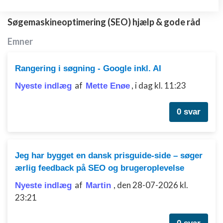
Opbevare og/eller tilgå oplysninger på en
enhed
Søgemaskineoptimering (SEO) hjælp & gode råd
Emner
Bruge begrænsede oplysninger til at vælge
annoncering
Rangering i søgning - Google inkl. AI
Oprette profiler til tilpasset annoncering
af
,
i dag kl. 11:23
Nyeste indlæg
Mette Enøe
Bruge profiler til at vælge tilpasset
annoncering
0 svar
Oprette profiler for at tilpasse indhold
Bruge profiler til at vælge tilpasset indhold
Jeg har bygget en dansk prisguide-side – søger
Måle annonceringseffektivitet
ærlig feedback på SEO og brugeroplevelse
Måle indholdseffektivitet
af
,
den 28-07-2026 kl.
Nyeste indlæg
Martin
23:21
Forstå målgrupper gennem statistikker eller
kombinationer af oplysninger fra forskellige
kilder