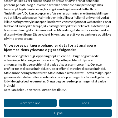
såsom unikke ID'er i cookie og anden browserlagring for at behandle
personlige data. Nogle leverandører kan behandle dine personlige data
udfordringen op
baseret på legitim interesse, for at gøre indsigelse mod dette åbne
"Indstillinger". Du kan acceptere, afvise eller administrere dine indstillinger
ved at klikke på knappen "Administrer indstillinger" eller til enhver tid ved at
klikke på fingeraftryksknappen i nederste venstre hjørne af webstedet. For at
trække dit samtykke tilbage, klik på fingeraftrykket eller linket i sidefoden på
Man kan måske omvendt spørge; hvorfor går du op i
hjemmesiden og klik på menupunktet Mine data, på den side kan du trække
dit samtykke tilbage. Disse valg vil blive signaleret til vores partnere og vil ikke
hvad Yoast skriver, når du udmærket godt ved du
påvirke browserdata.
har udfyldt og skrevet de pågældende ting korrekt?
Vi og vores partnere behandler data for at analysere
hjemmesidens ydeevne og gøre følgende:
Om Yoast siger at det er korrekt eller ikke korrekt,
Opbevare og/eller tilgå oplysninger på en enhed. Bruge begrænsede
gør jo intet isoleret set for din
SEO
.
oplysninger til at vælge annoncering. Oprette profiler til tilpasset
annoncering. Bruge profiler til at vælge tilpasset annoncering. Oprette
profiler for at tilpasse indhold. Bruge profiler til at vælge tilpasset indhold.
Svar
Måle annonceringseffektivitet. Måle indholdseffektivitet. Forstå målgrupper
gennem statistikker eller kombinationer af oplysninger fra forskellige kilder.
Udvikle og forbedre tjenester. Bruge begrænsede oplysninger til at vælge
indhold.
Data kan deles uden for EU og sendes til USA.
Dit samtykke og cookie gælder udelukkende for denne hjemmeside/app.
Side 1 ud af 1 (6 indlæg)
Se partnerliste (2 IAB-leverandører)
Accepter alle
Afvis
Vi bruger dine data til følgende formål:
Tilpas
Tilbage til toppen
IAB's behandlingsformål: