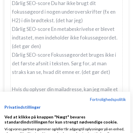
Dårlig SEO-score Du har ikke brugt dit
fokussøgeord i nogen underoverskrifter (fx en
H2) i din brødtekst. (det har jeg)
Dårlig SEO-score En metabeskrivelse er blevet
indtastet, men indeholder ikke fokussøgeordet.
(det gør den)
Dårlig SEO-score Fokussøgeordet bruges ikke i
det første afsnit i teksten. Sørg for, at man
straks kan se, hvad dit emne er. (det gør det)
Hvis du oplyser din mailadresse, kan jeg maile et
skærmprint af admin-siden til dig, så kan du
Fortrolighedspolitik
måske se hvad problemet er. Jeg vil helst ikke
Privatindstillinger
oplyse en URL her på Amino. Jeg kan desværre
Ved at klikke på knappen "Nægt" bevares
standardindstillingen for kun strengt nødvendige cookie.
ikke tilbyde nogen betaling for din hjælp, men jeg
Vi og vores partnere gemmer og/eller får adgang til oplysninger på en enhed,
håber alligevel, at der er nogen, der vil tage