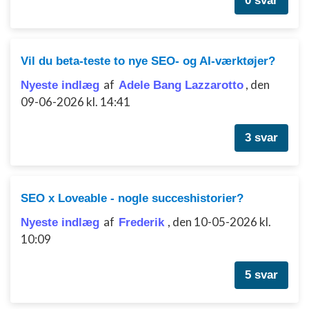
0 svar
Udvikle og forbedre tjenester
Bruge begrænsede oplysninger til at vælge
indhold
Vil du beta-teste to nye SEO- og AI-værktøjer?
af
,
den
IAB Special Features:
Nyeste indlæg
Adele Bang Lazzarotto
09-06-2026 kl. 14:41
Bruge præcise geografiske
placeringsoplysninger
3 svar
Identificere enheder baseret på aktivt
anmodede oplysninger
Ikke-IAB-behandlingsformål:
SEO x Loveable - nogle succeshistorier?
Nødvendig
af
,
den 10-05-2026 kl.
Nyeste indlæg
Frederik
Ydeevne
10:09
Funktionel
5 svar
Annoncering / marketing