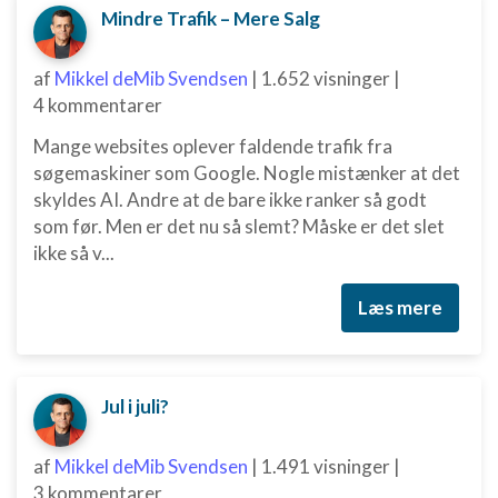
Mindre Trafik – Mere Salg
af
Mikkel deMib Svendsen
|
1.652 visninger
|
4 kommentarer
Mange websites oplever faldende trafik fra
søgemaskiner som Google. Nogle mistænker at det
skyldes AI. Andre at de bare ikke ranker så godt
som før. Men er det nu så slemt? Måske er det slet
ikke så v...
Læs mere
Jul i juli?
af
Mikkel deMib Svendsen
|
1.491 visninger
|
3 kommentarer