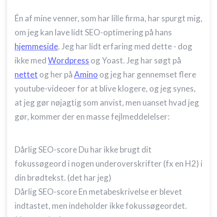
Én af mine venner, som har lille firma, har spurgt mig,
om jeg kan lave lidt SEO-optimering på hans
hjemmeside
. Jeg har lidt erfaring med dette - dog
ikke med
Wordpress
og Yoast. Jeg har søgt på
nettet
og her på
Amino
og jeg har gennemset flere
youtube-videoer for at blive klogere, og jeg synes,
at jeg gør nøjagtig som anvist, men uanset hvad jeg
gør, kommer der en masse fejlmeddelelser:
Dårlig SEO-score Du har ikke brugt dit
fokussøgeord i nogen underoverskrifter (fx en H2) i
din brødtekst. (det har jeg)
Dårlig SEO-score En metabeskrivelse er blevet
indtastet, men indeholder ikke fokussøgeordet.