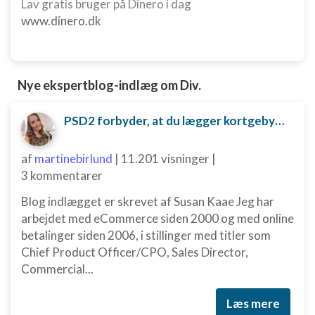
Lav gratis bruger på Dinero i dag
Måle annonceringseffektivitet
www.dinero.dk
Måle indholdseffektivitet
Forstå målgrupper gennem statistikker eller
kombinationer af oplysninger fra forskellige
Nye ekspertblog-indlæg om Div.
kilder
PSD2 forbyder, at du lægger kortgebyret ud til dine kunder fra 1. januar 2018
Udvikle og forbedre tjenester
Bruge begrænsede oplysninger til at vælge
af
martinebirlund
|
11.201 visninger
|
indhold
3 kommentarer
IAB Special Features:
Blog indlægget er skrevet af Susan Kaae Jeg har
Bruge præcise geografiske
arbejdet med eCommerce siden 2000 og med online
placeringsoplysninger
betalinger siden 2006, i stillinger med titler som
Identificere enheder baseret på aktivt
Chief Product Officer/CPO, Sales Director,
anmodede oplysninger
Commercial...
Ikke-IAB-behandlingsformål:
Læs mere
Nødvendig