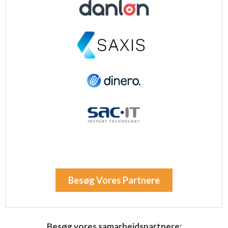
Besøg Vores Partnere
Besøg vores samarbejdspartnere: