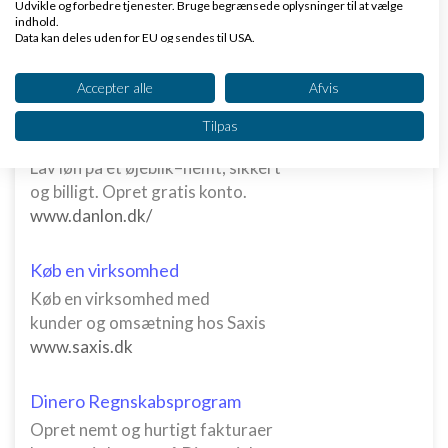
1 svar
Udvikle og forbedre tjenester. Bruge begrænsede oplysninger til at vælge
indhold.
Data kan deles uden for EU og sendes til USA.
Dit samtykke og cookie gælder udelukkende for denne hjemmeside/app.
Se partnerliste (2 IAB-leverandører)
Accepter alle
Afvis
Vi bruger dine data til følgende formål:
Tilpas
Klar lønnen med Danløn
IAB's behandlingsformål:
Lav løn på et øjeblik–nemt, sikkert
Opbevare og/eller tilgå oplysninger på en
enhed
og billigt. Opret gratis konto.
www.danlon.dk/
Bruge begrænsede oplysninger til at vælge
annoncering
Køb en virksomhed
Oprette profiler til tilpasset annoncering
Køb en virksomhed med
kunder og omsætning hos Saxis
Bruge profiler til at vælge tilpasset
annoncering
www.saxis.dk
Oprette profiler for at tilpasse indhold
Dinero Regnskabsprogram
Bruge profiler til at vælge tilpasset indhold
Opret nemt og hurtigt fakturaer