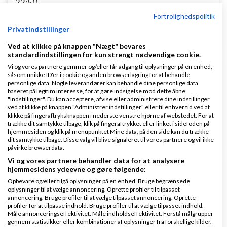
22:50
Fortrolighedspolitik
8 svar
Privatindstillinger
Ved at klikke på knappen "Nægt" bevares
standardindstillingen for kun strengt nødvendige cookie.
Vi og vores partnere gemmer og/eller får adgang til oplysninger på en enhed,
Ny og anderledes infoskærm
såsom unikke ID'er i cookie og anden browserlagring for at behandle
personlige data. Nogle leverandører kan behandle dine personlige data
af
,
den 15-05-2026
Nyeste indlæg
magicMouse
baseret på legitim interesse, for at gøre indsigelse mod dette åbne
"Indstillinger". Du kan acceptere, afvise eller administrere dine indstillinger
kl. 16:38
ved at klikke på knappen "Administrer indstillinger" eller til enhver tid ved at
klikke på fingeraftryksknappen i nederste venstre hjørne af webstedet. For at
trække dit samtykke tilbage, klik på fingeraftrykket eller linket i sidefoden på
2 svar
hjemmesiden og klik på menupunktet Mine data, på den side kan du trække
dit samtykke tilbage. Disse valg vil blive signaleret til vores partnere og vil ikke
påvirke browserdata.
Vi og vores partnere behandler data for at analysere
hjemmesidens ydeevne og gøre følgende:
Tror I dette vil ske ?
Opbevare og/eller tilgå oplysninger på en enhed. Bruge begrænsede
oplysninger til at vælge annoncering. Oprette profiler til tilpasset
af
,
den 21-05-
Nyeste indlæg
LinkCentralen.dk
annoncering. Bruge profiler til at vælge tilpasset annoncering. Oprette
2026 kl. 00:01
profiler for at tilpasse indhold. Bruge profiler til at vælge tilpasset indhold.
Måle annonceringseffektivitet. Måle indholdseffektivitet. Forstå målgrupper
gennem statistikker eller kombinationer af oplysninger fra forskellige kilder.