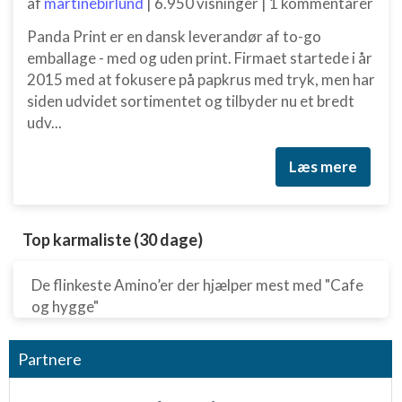
af
martinebirlund
|
6.950 visninger
|
1 kommentarer
Panda Print er en dansk leverandør af to-go
emballage - med og uden print. Firmaet startede i år
2015 med at fokusere på papkrus med tryk, men har
siden udvidet sortimentet og tilbyder nu et bredt
udv...
Læs mere
Top karmaliste (30 dage)
De flinkeste Amino’er der hjælper mest med "Cafe
og hygge"
Partnere