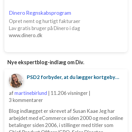
Bruge begrænsede oplysninger til at vælge
Dinero Regnskabsprogram
indhold
Opret nemt og hurtigt fakturaer
IAB Special Features:
Lav gratis bruger på Dinero i dag
Bruge præcise geografiske
www.dinero.dk
placeringsoplysninger
Identificere enheder baseret på aktivt
anmodede oplysninger
Nye ekspertblog-indlæg om Div.
Ikke-IAB-behandlingsformål:
Nødvendig
PSD2 forbyder, at du lægger kortgebyret ud til dine kunder fra 1. januar 2018
Ydeevne
af
martinebirlund
|
11.206 visninger
|
3 kommentarer
Funktionel
Blog indlægget er skrevet af Susan Kaae Jeg har
Annoncering / marketing
arbejdet med eCommerce siden 2000 og med online
betalinger siden 2006, i stillinger med titler som