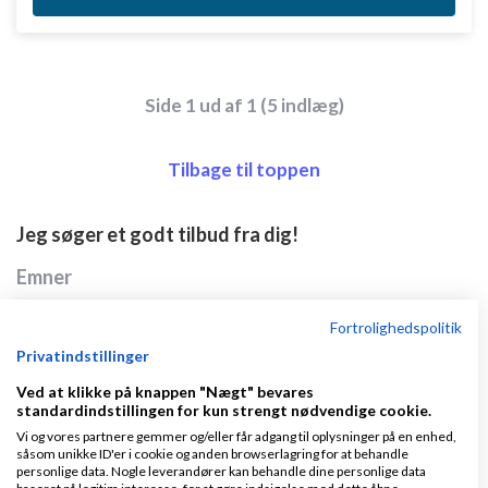
Side 1 ud af 1 (5 indlæg)
Tilbage til toppen
Jeg søger et godt tilbud fra dig!
Emner
Fortrolighedspolitik
Opslå ikke freelance-opgaver i denne kategori
Privatindstillinger
af
,
den 17-11-
Nyeste indlæg
Martin Thorborg
Ved at klikke på knappen "Nægt" bevares
2013 kl. 09:00
standardindstillingen for kun strengt nødvendige cookie.
Vi og vores partnere gemmer og/eller får adgang til oplysninger på en enhed,
såsom unikke ID'er i cookie og anden browserlagring for at behandle
0 svar
personlige data. Nogle leverandører kan behandle dine personlige data