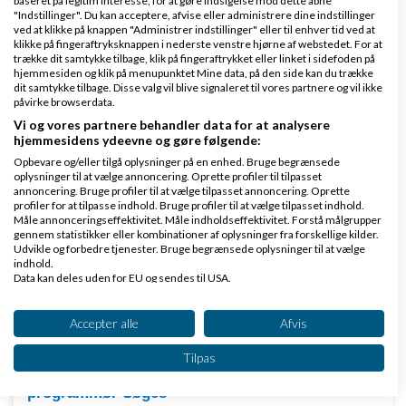
baseret på legitim interesse, for at gøre indsigelse mod dette åbne
"Indstillinger". Du kan acceptere, afvise eller administrere dine indstillinger
ved at klikke på knappen "Administrer indstillinger" eller til enhver tid ved at
klikke på fingeraftryksknappen i nederste venstre hjørne af webstedet. For at
Private credit score
trække dit samtykke tilbage, klik på fingeraftrykket eller linket i sidefoden på
hjemmesiden og klik på menupunktet Mine data, på den side kan du trække
af
,
den 25-05-2026 kl.
Nyeste indlæg
Amva1929
dit samtykke tilbage. Disse valg vil blive signaleret til vores partnere og vil ikke
påvirke browserdata.
11:30
Vi og vores partnere behandler data for at analysere
hjemmesidens ydeevne og gøre følgende:
1 svar
Opbevare og/eller tilgå oplysninger på en enhed. Bruge begrænsede
oplysninger til at vælge annoncering. Oprette profiler til tilpasset
annoncering. Bruge profiler til at vælge tilpasset annoncering. Oprette
profiler for at tilpasse indhold. Bruge profiler til at vælge tilpasset indhold.
Måle annonceringseffektivitet. Måle indholdseffektivitet. Forstå målgrupper
Søger ilustrator
gennem statistikker eller kombinationer af oplysninger fra forskellige kilder.
Udvikle og forbedre tjenester. Bruge begrænsede oplysninger til at vælge
af
,
den 14-04-2026 kl. 21:30
indhold.
Nyeste indlæg
phyto
Data kan deles uden for EU og sendes til USA.
Dit samtykke og cookie gælder udelukkende for denne hjemmeside/app.
2 svar
Se partnerliste (2 IAB-leverandører)
Accepter alle
Afvis
Vi bruger dine data til følgende formål:
Tilpas
IAB's behandlingsformål:
programmør Søges
Opbevare og/eller tilgå oplysninger på en