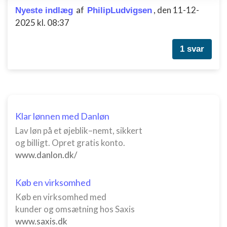
enhed
af
,
den 11-12-
Nyeste indlæg
PhilipLudvigsen
2025 kl. 08:37
Bruge begrænsede oplysninger til at vælge
annoncering
1 svar
Oprette profiler til tilpasset annoncering
Bruge profiler til at vælge tilpasset
annoncering
Oprette profiler for at tilpasse indhold
Klar lønnen med Danløn
Bruge profiler til at vælge tilpasset indhold
Lav løn på et øjeblik–nemt, sikkert
og billigt. Opret gratis konto.
Måle annonceringseffektivitet
www.danlon.dk/
Måle indholdseffektivitet
Køb en virksomhed
Forstå målgrupper gennem statistikker eller
kombinationer af oplysninger fra forskellige
Køb en virksomhed med
kilder
kunder og omsætning hos Saxis
www.saxis.dk
Udvikle og forbedre tjenester