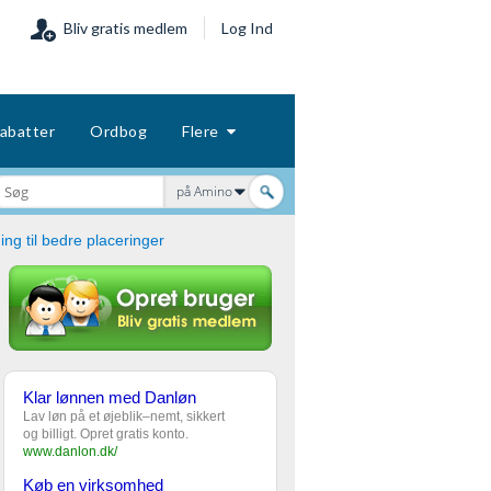
Bliv gratis medlem
Log Ind
abatter
Ordbog
Flere
på Amino
ng til bedre placeringer
Klar lønnen med Danløn
Lav løn på et øjeblik–nemt, sikkert
og billigt. Opret gratis konto.
www.danlon.dk/
Køb en virksomhed