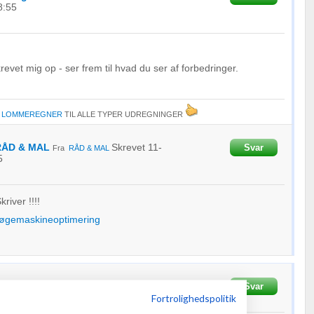
8:55
evet mig op - ser frem til hvad du ser af forbedringer.
E
LOMMEREGNER
TIL ALLE TYPER UDREGNINGER
 RÅD & MAL
Skrevet
11-
Svar
Fra
RÅD & MAL
5
river !!!!
øgemaskineoptimering
03-2015
kl. 10:00
Svar
Fortrolighedspolitik