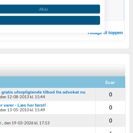
Afvis
Tilbage til toppen
oplysninger fra forskellige
Svar
 gratis uforpligtende tilbud fra advokat nu
0
den 12-08-2013 kl. 15:44
 varer - Læs her først!
0
den 13-05-2010 kl. 15:49
0
,
den 19-03-2026 kl. 17:13
t