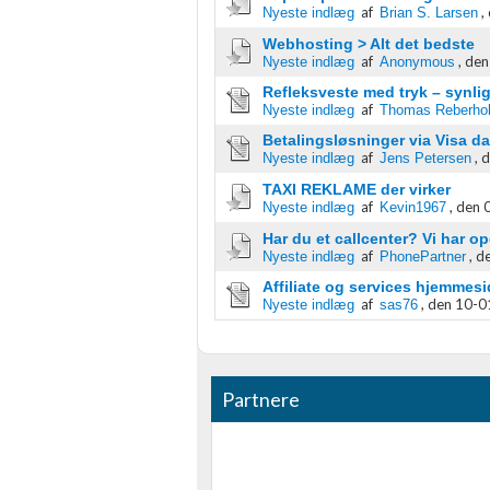
af
,
Nyeste indlæg
Brian S. Larsen
Identificere enheder baseret på aktivt anmodede oplysninger
Webhosting > Alt det bedste
Ikke-IAB-behandlingsformål:
af
,
den
Nyeste indlæg
Anonymous
Nødvendig
Refleksveste med tryk – synlig
af
Nyeste indlæg
Thomas Reberhol
Ydeevne
Betalingsløsninger via Visa d
af
,
d
Nyeste indlæg
Jens Petersen
Funktionel
TAXI REKLAME der virker
af
,
den 
Nyeste indlæg
Kevin1967
Annoncering / marketing
Har du et callcenter? Vi har opg
af
,
de
Nyeste indlæg
PhonePartner
Affiliate og services hjemmesid
af
,
den 10-01
Nyeste indlæg
sas76
Partnere