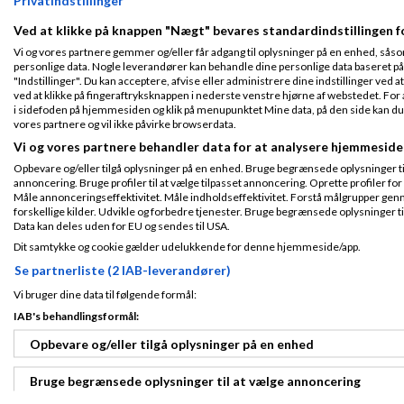
Fra Vesterbro
Kære Søren,
Tilmeldt 13. Dec
Ved at klikke på knappen "Nægt" bevares standardindstillingen f
10
Du er da en gutt
Vi og vores partnere gemmer og/eller får adgang til oplysninger på en enhed, såso
Indlæg ialt:
69
personlige data. Nogle leverandører kan behandle dine personlige data baseret på 
Jeg har nu skrevet 
"Indstillinger". Du kan acceptere, afvise eller administrere dine indstillinger ved at
ved at klikke på fingeraftryksknappen i nederste venstre hjørne af webstedet. For at
Hav en fantastisk 
i sidefoden på hjemmesiden og klik på menupunktet Mine data, på den side kan du træ
Dbh. Teis
vores partnere og vil ikke påvirke browserdata.
Vi og vores partnere behandler data for at analysere hjemmeside
Søren Skriver
S
Opbevare og/eller tilgå oplysninger på en enhed. Bruge begrænsede oplysninger til 
annoncering. Bruge profiler til at vælge tilpasset annoncering. Oprette profiler for a
Gennemsnit
5,0
stjerner givet a
Måle annonceringseffektivitet. Måle indholdseffektivitet. Forstå målgrupper genn
forskellige kilder. Udvikle og forbedre tjenester. Bruge begrænsede oplysninger ti
Data kan deles uden for EU og sendes til USA.
Tak for de pæne or
Tilmeldt 2. Nov
Dit samtykke og cookie gælder udelukkende for denne hjemmeside/app.
14
Der er kommet en d
Indlæg ialt:
2
Se partnerliste (2 IAB-leverandører)
modtager analysen,
Vi bruger dine data til følgende formål:
Fortsat god dag!
IAB's behandlingsformål:
Lars Poulsen
Opbevare og/eller tilgå oplysninger på en enhed
F
Bruge begrænsede oplysninger til at vælge annoncering
Besked sendt, supe