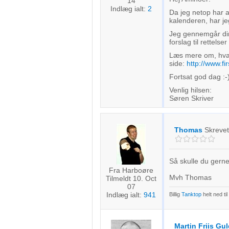
14
Indlæg ialt:
2
Da jeg netop har a
kalenderen, har jeg
Jeg gennemgår d
forslag til rettelse
Læs mere om, hvad 
side:
http://www.fi
Fortsat god dag :-
Venlig hilsen:
Søren Skriver
Thomas
Skreve
Så skulle du gern
Fra Harboøre
Mvh Thomas
Tilmeldt 10. Oct
07
Indlæg ialt:
941
Billig
Tanktop
helt ned til
Martin Friis Gu