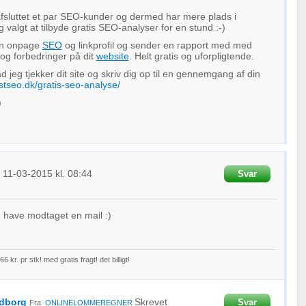
fsluttet et par SEO-kunder og dermed har mere plads i
 valgt at tilbyde gratis SEO-analyser for en stund :-)
in onpage
SEO
og linkprofil og sender en rapport med med
r og forbedringer på dit
website
. Helt gratis og uforpligtende.
jeg tjekker dit site og skriv dig op til en gennemgang af din
rstseo.dk/gratis-seo-analyse/
)
t
11-03-2015
kl. 08:44
Svar
e have modtaget en mail :)
 66 kr. pr stk! med gratis fragt! det billigt!
ldborg
Skrevet
Svar
Fra
ONLINELOMMEREGNER