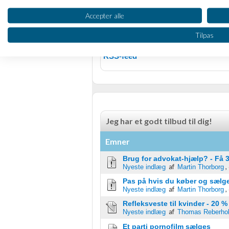
Tilmeldt 7. Jan
Oprette profiler til tilpasset annoncering
15
Accepter alle
Indlæg ialt:
8
Bruge profiler til at vælge tilpasset annoncering
Tilpas
Side 1 ud af 1 (7 indlæg)
Oprette profiler for at tilpasse indhold
RSS-feed
Bruge profiler til at vælge tilpasset indhold
Måle annonceringseffektivitet
Måle indholdseffektivitet
Jeg har et godt tilbud til dig!
Forstå målgrupper gennem statistikker eller kombinationer af 
Emner
kilder
Brug for advokat-hjælp? - Få 3
Udvikle og forbedre tjenester
af
,
Nyeste indlæg
Martin Thorborg
Pas på hvis du køber og sælger
Bruge begrænsede oplysninger til at vælge indhold
af
,
Nyeste indlæg
Martin Thorborg
IAB Special Features:
Refleksveste til kvinder - 20 %
af
Nyeste indlæg
Thomas Reberhol
Bruge præcise geografiske placeringsoplysninger
Et parti pornofilm sælges