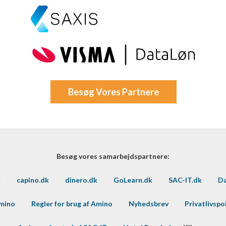
Besøg Vores Partnere
Besøg vores samarbejdspartnere:
k
capino.dk
dinero.dk
GoLearn.dk
SAC-IT.dk
Da
Amino
Regler for brug af Amino
Nyhedsbrev
Privatlivspol