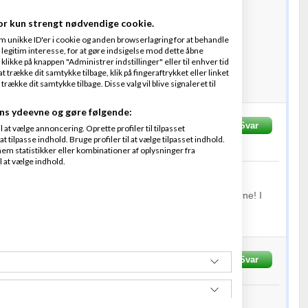
or kun strengt nødvendige cookie.
ermand
m unikke ID'er i cookie og anden browserlagring for at behandle
legitim interesse, for at gøre indsigelse mod dette åbne
mig op og ser frem til at høre fra dig.
 klikke på knappen "Administrer indstillinger" eller til enhver tid
 trække dit samtykke tilbage, klik på fingeraftrykket eller linket
dag!
kke dit samtykke tilbage. Disse valg vil blive signaleret til
ns ydeevne og gøre følgende:
krevet
11-03-2015
kl. 14:36
Svar
at vælge annoncering. Oprette profiler til tilpasset
t tilpasse indhold. Bruge profiler til at vælge tilpasset indhold.
f
1
person
em statistikker eller kombinationer af oplysninger fra
l at vælge indhold.
d :-)
el henvendelser ind, så der er lidt ventetid på analyserne! I
 så snart jeg kommer til jeres :-)
Skrevet
11-03-2015
kl. 21:46
Svar
ra
Silvo.dk
r tilbud