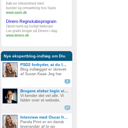
Køb en virksomhed med
kunder og omsætning hos Saxis
www.saxis.dk
Dinero Regnskabsprogram
Opret nemt og hurtigt fakturaer
Lav gratis bruger på Dinero i dag
www.dinero.dk
Nye ekspertblog-indlæg om Div.
PSD2 forbyder, at du lægger kortgebyret ud til dine kunder fra 1. januar 2018
Blog indlægget er skrevet
af Susan Kaae Jeg har
arbejdet med eCommerce
3
siden 2000 og med online
betalinger siden 2006, i
Brugere elsker login via sociale medier
stillinger med titler som
Vi kender det vel alle. Vi
Chief Product
falder over et website,
Officer/CPO, Sales
med en service eller
Director, Commercial...
17
produkt vi er
interesserede i. Vi er lige
Interview med Oscar fra Panda Print
ved at være der, lige ved
Panda Print er en dansk
at have gennemført
leverandør af to-go
signup, men hvad nu? Jeg