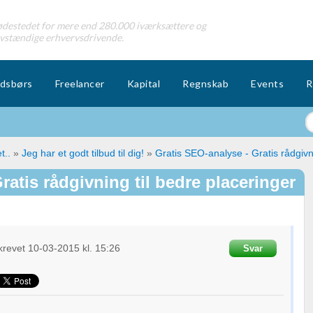
destedet for mere end 280.000 iværksættere og
lvstændige erhvervsdrivende.
dsbørs
Freelancer
Kapital
Regnskab
Events
R
t..
»
Jeg har et godt tilbud til dig!
»
Gratis SEO-analyse - Gratis rådgivni
ratis rådgivning til bedre placeringer
krevet
10-03-2015
kl. 15:26
Svar