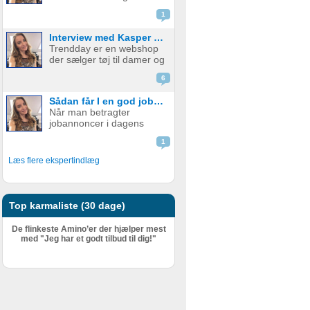
emballage - med og uden
skal udfylde en ...
1
print. Firmaet startede i år
2015 med at fokusere på
Interview med Kasper fra Trendday
papkrus med tryk, men
Trendday er en webshop
har siden udvidet
der sælger tøj til damer og
sortimentet og tilbyder nu
startede tilbage i februar
et bredt udv...
6
2015, sidenhen har de
opnået kæmpe succes.
Sådan får I en god jobannonce
Bag Trendday er de to
Når man betragter
unge iværksættere
jobannoncer i dagens
Camilla og Kasper. I dette
Danmark, er mange af
blogindlæg f...
1
dem fuld af ønsker til
personlige og faglige
Læs flere ekspertindlæg
kompetencer. En
grovtælling kan hurtigt få
tallet højt op – og det er
ikke ualmindeligt at find...
Top karmaliste (30 dage)
De flinkeste Amino’er der hjælper mest
med "Jeg har et godt tilbud til dig!"