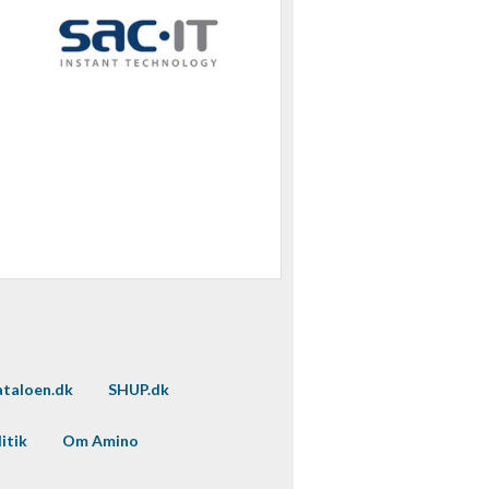
taloen.dk
SHUP.dk
itik
Om Amino