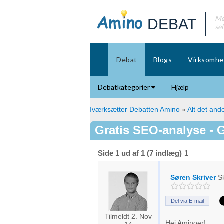
Mø
DEBAT
se
Debat
Blogs
Virksomhe
Debatkategorier
Hjælp
Iværksætter Debatten Amino
»
Alt det ande
Gratis SEO-analyse - G
Side 1 ud af 1 (7 indlæg)
1
Søren Skriver
S
Del via E-mail
Tilmeldt 2. Nov
Hej Aminoer!