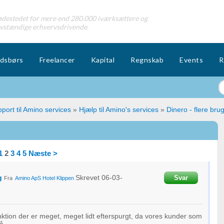
destedet for mere end 280.000 iværksættere og
lvstændige erhvervsdrivende.
dsbørs
Freelancer
Kapital
Regnskab
Events
R
port til Amino services
»
Hjælp til Amino's services
»
Dinero - flere bru
?
1
2
3
4
5
Næste >
g
Skrevet
06-03-
Svar
Fra
Amino ApS
Hotel Klippen
nktion der er meget, meget lidt efterspurgt, da vores kunder som