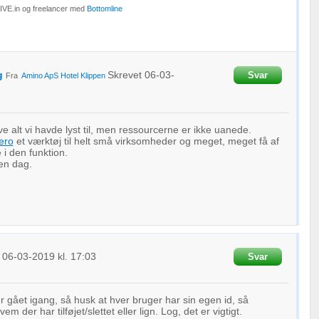
DIVE.in og freelancer med
Bottomline
g
Skrevet
06-03-
Svar
Fra
Amino ApS
Hotel Klippen
ve alt vi havde lyst til, men ressourcerne er ikke uanede.
ero
et værktøj til helt små virksomheder og meget, meget få af
 i den funktion.
en dag.
t
06-03-2019
kl. 17:03
Svar
er gået igang, så husk at hver bruger har sin egen id, så
em der har tilføjet/slettet eller lign. Log, det er vigtigt.