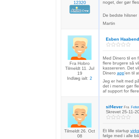
noget, der gør fle
12320
Bruge begrænsede oplysninger til at vælge indhold
IAB Special Features:
De bedste hilsner
Martin
Bruge præcise geografiske placeringsoplysninger
Identificere enheder baseret på aktivt anmodede oplysninger
Esben Haabend
Ikke-IAB-behandlingsformål:
Nødvendig
Med Dinero til en f
flere brugere så vi
Fra Hobro
kassereren. Det v
Tilmeldt 11. Jul
Ydeevne
Dinero
app
'en til
19
Indlæg ialt:
2
Jeg er helt med på 
Funktionel
det i mener gør fl
af support for fler
Annoncering / marketing
sif4ever
Fra
Felte
Skrevet
25-11-2
Et lille startup
vir
Tilmeldt 26. Oct
følge med i alle b
08