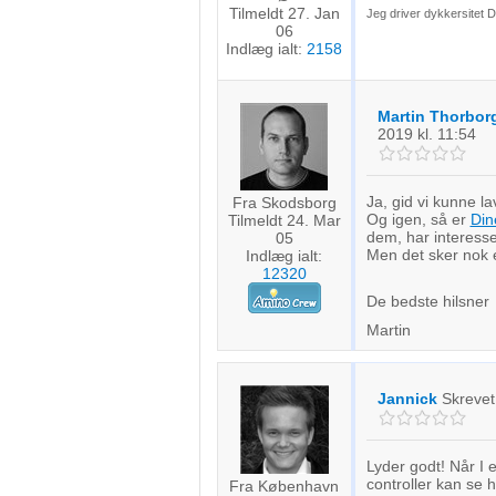
Tilmeldt 27. Jan
Jeg driver dykkersitet 
06
Indlæg ialt:
2158
Martin Thorbor
2019
kl. 11:54
Ja, gid vi kunne la
Fra Skodsborg
Og igen, så er
Din
Tilmeldt 24. Mar
dem, har interesse
05
Men det sker nok 
Indlæg ialt:
12320
De bedste hilsner
Martin
Jannick
Skreve
Lyder godt! Når I 
controller kan se hv
Fra København