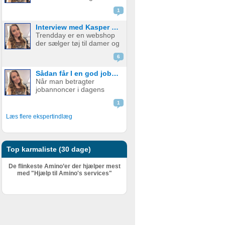
emballage - med og uden
skal udfylde en ...
1
print. Firmaet startede i år
2015 med at fokusere på
Interview med Kasper fra Trendday
papkrus med tryk, men
Trendday er en webshop
har siden udvidet
der sælger tøj til damer og
sortimentet og tilbyder nu
startede tilbage i februar
et bredt udv...
6
2015, sidenhen har de
opnået kæmpe succes.
Sådan får I en god jobannonce
Bag Trendday er de to
Når man betragter
unge iværksættere
jobannoncer i dagens
Camilla og Kasper. I dette
Danmark, er mange af
blogindlæg f...
1
dem fuld af ønsker til
personlige og faglige
Læs flere ekspertindlæg
kompetencer. En
grovtælling kan hurtigt få
tallet højt op – og det er
ikke ualmindeligt at find...
Top karmaliste (30 dage)
De flinkeste Amino’er der hjælper mest
med "Hjælp til Amino's services"