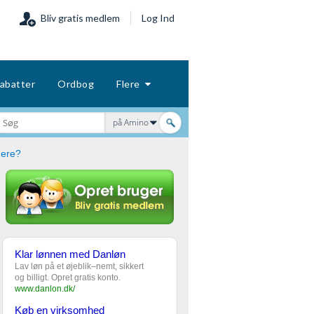
Bliv gratis medlem
Log Ind
abatter
Ordbog
Flere
på Amino
gere?
Klar lønnen med Danløn
Lav løn på et øjeblik–nemt, sikkert
og billigt. Opret gratis konto.
www.danlon.dk/
Køb en virksomhed