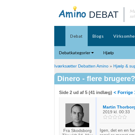
Mø
DEBAT
se
Debat
Blogs
Virksomhe
Debatkategorier
Hjælp
Iværksætter Debatten Amino
»
Hjælp & sup
Dinero - flere brugere
Side 2 ud af 5 (41 indlæg)
< Forrige
Martin Thorbor
2019
kl. 00:33
Igen, det en en fu
Fra Skodsborg