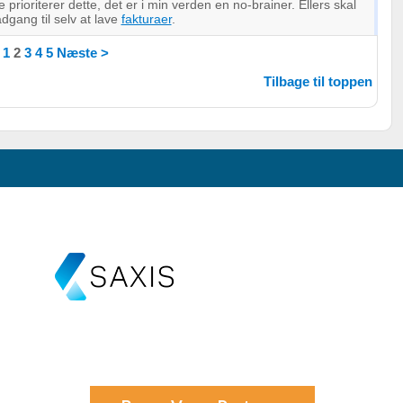
 prioriterer dette, det er i min verden en no-brainer. Ellers skal
dgang til selv at lave
fakturaer
.
1
2
3
4
5
Næste >
Tilbage til toppen