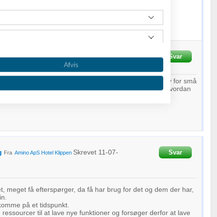
al
Skrevet
11-07-2019
kl. 21:05
Svar
Afvis
ligt at det her er en meget grundlæggende funktion, selv for små
r foreninger også er i målgruppen kan jeg slet ikke se hvordan
.
g
Skrevet
11-07-
Svar
Fra
Amino ApS
Hotel Klippen
oplysninger fra forskellige
, meget få efterspørger, da få har brug for det og dem der har,
in.
komme på et tidspunkt.
ressourcer til at lave nye funktioner og forsøger derfor at lave