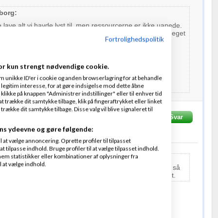
borg:
e lave alt vi havde lyst til, men ressourcerne er ikke uanede.
 Dinero et værktøj til helt små virksomheder og meget, meget
Fortrolighedspolitik
interesse i den funktion.
ok en dag.
or kun strengt nødvendige cookie.
ner
m unikke ID'er i cookie og anden browserlagring for at behandle
legitim interesse, for at gøre indsigelse mod dette åbne
 klikke på knappen "Administrer indstillinger" eller til enhver tid
 trække dit samtykke tilbage, klik på fingeraftrykket eller linket
kke dit samtykke tilbage. Disse valg vil blive signaleret til
g
Skrevet
06-03-
Svar
Fra
Amino ApS
Hotel Klippen
ns ydeevne og gøre følgende:
at vælge annoncering. Oprette profiler til tilpasset
t tilpasse indhold. Bruge profiler til at vælge tilpasset indhold.
em statistikker eller kombinationer af oplysninger fra
l at vælge indhold.
 I er gået igang, så husk at hver bruger har sin egen id, så
e hvem der har tilføjet/slettet eller lign. Log, det er vigtigt.
igt som om du er vokset godt og grundigt ud af Dinero.
nomic
.