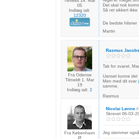
regel er meget sm
Tilmeldt 24. Mar
Det skal nok komme
05
Så ret sikkert ikk
Indlæg ialt:
12320
De bedste hilsner
Martin
Rasmus Jacob
Tak for svaret, Mar
Fra Odense
Uanset kunne det v
Tilmeldt 1. Mar
Men med dit svar
19
samme.
Indlæg ialt:
2
Rasmus
Nicolai Lønne
F
Skrevet
06-03-2
Jeg stemmer også 
Fra København
Ø