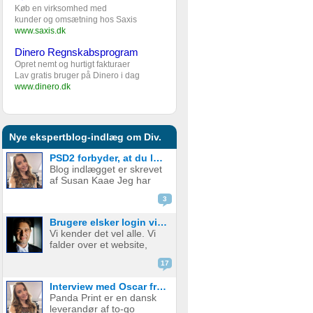
Køb en virksomhed med
kunder og omsætning hos Saxis
www.saxis.dk
Dinero Regnskabsprogram
Opret nemt og hurtigt fakturaer
Lav gratis bruger på Dinero i dag
www.dinero.dk
Nye ekspertblog-indlæg om Div.
PSD2 forbyder, at du lægger kortgebyret ud til dine kunder fra 1. januar 2018
Blog indlægget er skrevet
af Susan Kaae Jeg har
arbejdet med eCommerce
3
siden 2000 og med online
betalinger siden 2006, i
Brugere elsker login via sociale medier
stillinger med titler som
Vi kender det vel alle. Vi
Chief Product
falder over et website,
Officer/CPO, Sales
med en service eller
Director, Commercial...
17
produkt vi er
interesserede i. Vi er lige
Interview med Oscar fra Panda Print
ved at være der, lige ved
Panda Print er en dansk
at have gennemført
leverandør af to-go
signup, men hvad nu? Jeg