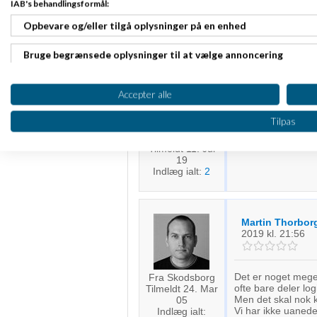
IAB's behandlingsformål:
Opbevare og/eller tilgå oplysninger på en enhed
De bedste hilsner
Martin
Bruge begrænsede oplysninger til at vælge annoncering
Esben Haabend
Oprette profiler til tilpasset annoncering
Accepter alle
Bruge profiler til at vælge tilpasset annoncering
Jeg syntes helt ær
Tilpas
firmaer. Og nu hvo
Fra Hobro
det kan undværes
Oprette profiler for at tilpasse indhold
Tilmeldt 11. Jul
19
Bruge profiler til at vælge tilpasset indhold
Indlæg ialt:
2
Måle annonceringseffektivitet
Martin Thorbor
Måle indholdseffektivitet
2019
kl. 21:56
Forstå målgrupper gennem statistikker eller kombinationer af 
kilder
Det er noget meget
Fra Skodsborg
ofte bare deler log
Tilmeldt 24. Mar
Udvikle og forbedre tjenester
Men det skal nok 
05
Vi har ikke uanede 
Indlæg ialt: