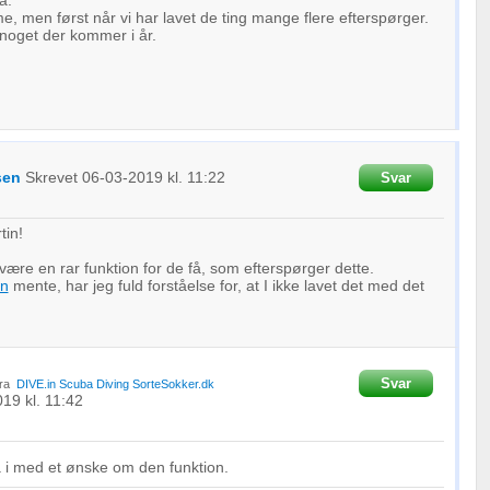
å.
, men først når vi har lavet de ting mange flere efterspørger.
e noget der kommer i år.
sen
Skrevet
06-03-2019
kl. 11:22
Svar
tin!
ære en rar funktion for de få, som efterspørger dette.
in
mente, har jeg fuld forståelse for, at I ikke lavet det med det
Svar
ra
DIVE.in Scuba Diving
SorteSokker.dk
019
kl. 11:42
i med et ønske om den funktion.