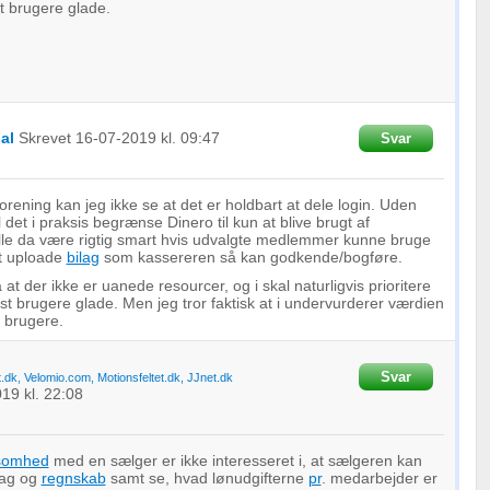
st brugere glade.
al
Skrevet
16-07-2019
kl. 09:47
Svar
orening kan jeg ikke se at det er holdbart at dele login. Uden
l det i praksis begrænse Dinero til kun at blive brugt af
ille da være rigtig smart hvis udvalgte medlemmer kunne bruge
 at uploade
bilag
som kassereren så kan godkende/bogføre.
at der ikke er uanede resourcer, og i skal naturligvis prioritere
est brugere glade. Men jeg tror faktisk at i undervurderer værdien
e brugere.
Svar
t.dk, Velomio.com, Motionsfeltet.dk, JJnet.dk
019
kl. 22:08
ksomhed
med en sælger er ikke interesseret i, at sælgeren kan
ilag og
regnskab
samt se, hvad lønudgifterne
pr
. medarbejder er