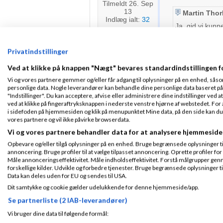
Tilmeldt 26. Sep
13
Martin Thor
Indlæg ialt:
32
Ja, gid vi kunn
Og igen, så er
få af dem, har 
Men det sker n
Privatindstillinger
Ved at klikke på knappen "Nægt" bevares standardindstillingen f
De bedste hils
Vi og vores partnere gemmer og/eller får adgang til oplysninger på en enhed, såso
Martin
personlige data. Nogle leverandører kan behandle dine personlige data baseret på 
"Indstillinger". Du kan acceptere, afvise eller administrere dine indstillinger ved at
ved at klikke på fingeraftryksknappen i nederste venstre hjørne af webstedet. For at
i sidefoden på hjemmesiden og klik på menupunktet Mine data, på den side kan du træ
Martin Thorbor
vores partnere og vil ikke påvirke browserdata.
2019
kl. 17:33
Vi og vores partnere behandler data for at analysere hjemmeside
Opbevare og/eller tilgå oplysninger på en enhed. Bruge begrænsede oplysninger til 
annoncering. Bruge profiler til at vælge tilpasset annoncering. Oprette profiler for a
Fra Skodsborg
Måle annonceringseffektivitet. Måle indholdseffektivitet. Forstå målgrupper genn
Jannick:
Tilmeldt 24. Mar
forskellige kilder. Udvikle og forbedre tjenester. Bruge begrænsede oplysninger ti
Lyder godt! Når
05
Data kan deles uden for EU og sendes til USA.
controller kan s
Indlæg ialt:
Dit samtykke og cookie gælder udelukkende for denne hjemmeside/app.
12320
Se partnerliste (2 IAB-leverandører)
Det lyder helt ærl
Vi bruger dine data til følgende formål:
Tag et kig på
E-co