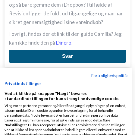
og så bare gemme dem i Dropbox? I tilfælde af
Revision ligger de fuldt ud tilgængelige og man har
sikret gennemsigtighed i sine vareindkøb?
I øvrigt, findes der et link til den guide Camilla? Jeg
kan ikke finde den på
Dinero
.
Svar
Fortrolighedspolitik
Privatindstillinger
Side 3 ud af 3 (24 indlæg)
Ved at klikke på knappen "Nægt" bevares
standardindstillingen for kun strengt nødvendige cookie.
< Forrige
1
2
3
Vi og vores partnere gemmer og/eller får adgang til oplysninger på en enhed,
såsom unikke ID'er i cookie og anden browserlagring for at behandle
personlige data. Nogle leverandører kan behandle dine personlige data
baseret på legitim interesse, for at gøre indsigelse mod dette åbne
"Indstillinger". Du kan acceptere, afvise eller administrere dine indstillinger
Tilbage til toppen
ved at klikke på knappen "Administrer indstillinger" eller til enhver tid ved at
klikke på fingeraftryksknappen i nederste venstre hjørne af webstedet. For at