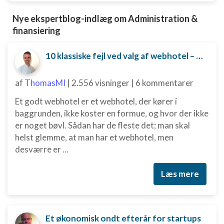
annoncering
Nye ekspertblog-indlæg om Administration &
Oprette profiler til tilpasset annoncering
finansiering
Bruge profiler til at vælge tilpasset
10 klassiske fejl ved valg af webhotel – og hvordan du undgår dem
annoncering
Oprette profiler for at tilpasse indhold
af
ThomasMI
|
2.556 visninger
|
6 kommentarer
Bruge profiler til at vælge tilpasset indhold
Et godt webhotel er et webhotel, der kører i
baggrunden, ikke koster en formue, og hvor der ikke
Måle annonceringseffektivitet
er noget bøvl. Sådan har de fleste det; man skal
helst glemme, at man har et webhotel, men
Måle indholdseffektivitet
desværre er ...
Forstå målgrupper gennem statistikker eller
kombinationer af oplysninger fra forskellige
Læs mere
kilder
Udvikle og forbedre tjenester
Bruge begrænsede oplysninger til at vælge
Et økonomisk ondt efterår for startups