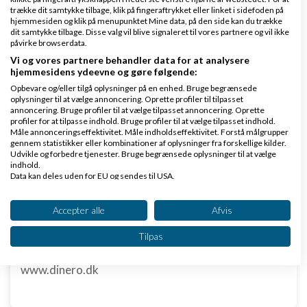
trække dit samtykke tilbage, klik på fingeraftrykket eller linket i sidefoden på
hjemmesiden og klik på menupunktet Mine data, på den side kan du trække
dit samtykke tilbage. Disse valg vil blive signaleret til vores partnere og vil ikke
Klar lønnen med Danløn
påvirke browserdata.
Lav løn på et øjeblik–nemt, sikkert
Vi og vores partnere behandler data for at analysere
hjemmesidens ydeevne og gøre følgende:
og billigt. Opret gratis konto.
Opbevare og/eller tilgå oplysninger på en enhed. Bruge begrænsede
www.danlon.dk/
oplysninger til at vælge annoncering. Oprette profiler til tilpasset
annoncering. Bruge profiler til at vælge tilpasset annoncering. Oprette
profiler for at tilpasse indhold. Bruge profiler til at vælge tilpasset indhold.
Køb en virksomhed
Måle annonceringseffektivitet. Måle indholdseffektivitet. Forstå målgrupper
gennem statistikker eller kombinationer af oplysninger fra forskellige kilder.
Køb en virksomhed med
Udvikle og forbedre tjenester. Bruge begrænsede oplysninger til at vælge
kunder og omsætning hos Saxis
indhold.
Data kan deles uden for EU og sendes til USA.
www.saxis.dk
Dit samtykke og cookie gælder udelukkende for denne hjemmeside/app.
Se partnerliste (2 IAB-leverandører)
Accepter alle
Afvis
Dinero Regnskabsprogram
Vi bruger dine data til følgende formål:
Opret nemt og hurtigt fakturaer
Tilpas
IAB's behandlingsformål:
Lav gratis bruger på Dinero i dag
Opbevare og/eller tilgå oplysninger på en
www.dinero.dk
enhed
Bruge begrænsede oplysninger til at vælge