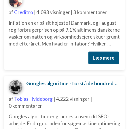
indhold
IAB Special Features:
af
Creditro
|
4.083 visninger
|
3 kommentarer
Bruge præcise geografiske
Inflation en er på sit højeste i Danmark, og i august
placeringsoplysninger
røg forbrugerprisen op på 9,1% alt imens danskerne
Identificere enheder baseret på aktivt
vasker om natten og virksomhedsejere skuer grumt
anmodede oplysninger
mod efteråret. Men hvad er Inflation? Hvilken ...
Ikke-IAB-behandlingsformål:
Læs mere
Nødvendig
Ydeevne
Googles algoritme - forstå de hundredvis af parametre bag
Funktionel
Annoncering / marketing
af
Tobias Hyldeborg
|
4.222 visninger
|
0 kommentarer
Googles algoritme er grundessensen i dit SEO-
arbejde. Er du god indenfor søgemaskineoptimering