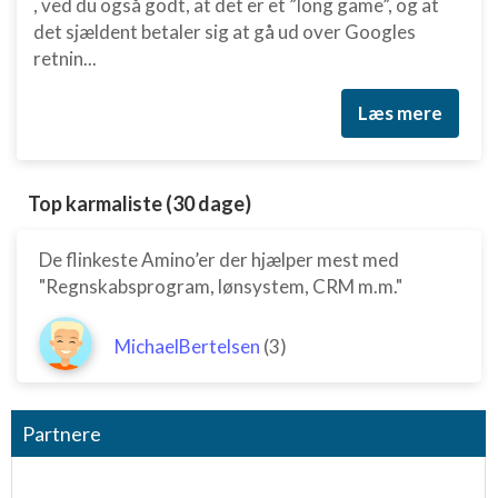
, ved du også godt, at det er et ”long game”, og at
det sjældent betaler sig at gå ud over Googles
retnin...
Læs mere
Top karmaliste (30 dage)
De flinkeste Amino’er der hjælper mest med
"Regnskabsprogram, lønsystem, CRM m.m."
MichaelBertelsen
(3)
Partnere