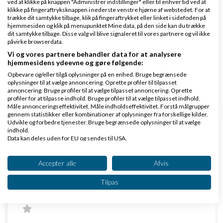
ved at klikke på knappen "Administrer indstillinger" eller til enhver tid ved at
lige nu synes jeg
klikke på fingeraftryksknappen i nederste venstre hjørne af webstedet. For at
trække dit samtykke tilbage, klik på fingeraftrykket eller linket i sidefoden på
hjemmesiden og klik på menupunktet Mine data, på den side kan du trække
Godt med indput i øvrigt Jes
dit samtykke tilbage. Disse valg vil blive signaleret til vores partnere og vil ikke
påvirke browserdata.
vh John Hannover
Vi og vores partnere behandler data for at analysere
hjemmesidens ydeevne og gøre følgende:
Svar
Opbevare og/eller tilgå oplysninger på en enhed. Bruge begrænsede
oplysninger til at vælge annoncering. Oprette profiler til tilpasset
Venligst John Hannover - Gode råd på Ivæksætter bloggen
annoncering. Bruge profiler til at vælge tilpasset annoncering. Oprette
profiler for at tilpasse indhold. Bruge profiler til at vælge tilpasset indhold.
Måle annonceringseffektivitet. Måle indholdseffektivitet. Forstå målgrupper
gennem statistikker eller kombinationer af oplysninger fra forskellige kilder.
Udvikle og forbedre tjenester. Bruge begrænsede oplysninger til at vælge
indhold.
Data kan deles uden for EU og sendes til USA.
Dit samtykke og cookie gælder udelukkende for denne hjemmeside/app.
Se partnerliste (2 IAB-leverandører)
Accepter alle
Afvis
Jes Troelsen
Skrevet
11-02-2015
kl. 19:15
Vi bruger dine data til følgende formål:
Tilpas
IAB's behandlingsformål:
Opbevare og/eller tilgå oplysninger på en
enhed