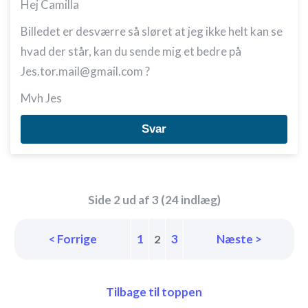
Hej Camilla
Billedet er desværre så sløret at jeg ikke helt kan se
hvad der står, kan du sende mig et bedre på
Jes.tor.mail@gmail.com ?
Mvh Jes
Svar
Side 2 ud af 3 (24 indlæg)
< Forrige
1
3
Næste >
2
Tilbage til toppen