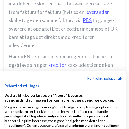
man løbende skylder - bare besværligere at tage
frem faktura for faktura (hvis ex en
leverandør
skulle tage den samme faktura via
PBS
to gange -
sværere at opdage) Det er bogføringsmæssigt OK
bare at tage det direkte mod kreditorer
udeståender.
Har du EN leverandør som bruger det - kunne du
også lave sin egen
kreditor
xxxx udestående kun
for den leverandør og bruge
kassekladde
så var han
Fortrolighedspolitik
isoleret fra de som kom sjældnere
Privatindstillinger
Man kan sikkert lave noget med den tager en
Ved at klikke på knappen "Nægt" bevares
standardindstillingen for kun strengt nødvendige cookie.
periode - en måned - samlet - men så er der nogen
Vi og vores partnere gemmer og/eller får adgang til oplysninger på en enhed,
der kører 28-28 fra måned til måned når de kræver i
såsom unikke ID'er i cookie og anden browserlagring for at behandle
personlige data. Nogle leverandører kan behandle dine personlige data
PBS i stedet for 1-31 eller andre intervaller - så det
baseret på legitim interesse, for at gøre indsigelse mod dette åbne
"Indstillinger". Du kan acceptere, afvise eller administrere dine indstillinger
er måske ikke der det største behov ligger i Dinero