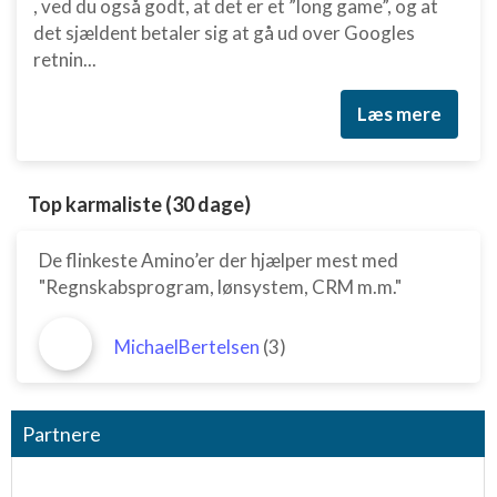
, ved du også godt, at det er et ”long game”, og at
det sjældent betaler sig at gå ud over Googles
retnin...
Læs mere
Top karmaliste (30 dage)
De flinkeste Amino’er der hjælper mest med
"Regnskabsprogram, lønsystem, CRM m.m."
MichaelBertelsen
(3)
Partnere