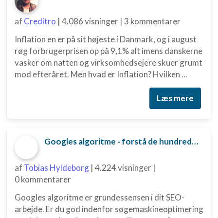
af
Creditro
|
4.086 visninger
|
3 kommentarer
Inflation en er på sit højeste i Danmark, og i august
røg forbrugerprisen op på 9,1% alt imens danskerne
vasker om natten og virksomhedsejere skuer grumt
mod efteråret. Men hvad er Inflation? Hvilken ...
Læs mere
Googles algoritme - forstå de hundredvis af parametre bag
af
Tobias Hyldeborg
|
4.224 visninger
|
0 kommentarer
Googles algoritme er grundessensen i dit SEO-
arbejde. Er du god indenfor søgemaskineoptimering