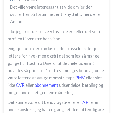
Det ville være interessant at vide om jer der
svarer her på forummet er tilknyttet Dinero eller
Amino.
ikke jeg tror de skrive VI hvis de er - eller det ses i
profilen til venstre hos visse
enig i jo mere der kan køre uden kassekladde - jo
lettere for nye - men også i det som jeg så mange
gange har læst fra Dinero, at det hele tiden må
udvikles så prioritet 1 er flest muliges behov (kunne
være lettere at vælge momsfri type
PMV
eller slet
ikke
CVR
eller
abonnement
udsendelse, betaling og
meget andet set gennem måneder)
Det kunne være dit behov også- eller en
API
eller
andre ønsker- jeg har en gang set dem offentligøre