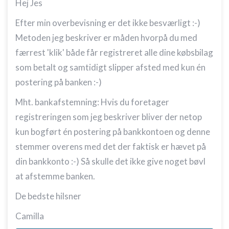
Hej Jes
Efter min overbevisning er det ikke besværligt :-)
Metoden jeg beskriver er måden hvorpå du med
færrest 'klik' både får registreret alle dine købsbilag
som betalt og samtidigt slipper afsted med kun én
postering på banken :-)
Mht. bankafstemning: Hvis du foretager
registreringen som jeg beskriver bliver der netop
kun bogført én postering på bankkontoen og denne
stemmer overens med det der faktisk er hævet på
din bankkonto :-) Så skulle det ikke give noget bøvl
at afstemme banken.
De bedste hilsner
Camilla