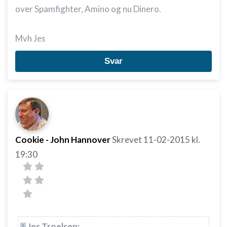
Bruge begrænsede oplysninger til at vælge
over Spamfighter, Amino og nu Dinero.
indhold
IAB Special Features:
Mvh Jes
Bruge præcise geografiske
placeringsoplysninger
Svar
Identificere enheder baseret på aktivt
anmodede oplysninger
Ikke-IAB-behandlingsformål:
Nødvendig
Ydeevne
Cookie - John Hannover
Skrevet
11-02-2015
kl.
19:30
Funktionel
Annoncering / marketing
Jes Troelsen: