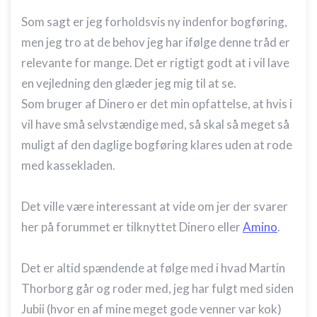
Bruge begrænsede oplysninger til at vælge
Som sagt er jeg forholdsvis ny indenfor bogføring,
annoncering
men jeg tro at de behov jeg har ifølge denne tråd er
Oprette profiler til tilpasset annoncering
relevante for mange. Det er rigtigt godt at i vil lave
en vejledning den glæder jeg mig til at se.
Bruge profiler til at vælge tilpasset
annoncering
Som bruger af Dinero er det min opfattelse, at hvis i
vil have små selvstændige med, så skal så meget så
Oprette profiler for at tilpasse indhold
muligt af den daglige bogføring klares uden at rode
Bruge profiler til at vælge tilpasset indhold
med kassekladen.
Måle annonceringseffektivitet
Det ville være interessant at vide om jer der svarer
Måle indholdseffektivitet
her på forummet er tilknyttet Dinero eller
Amino
.
Forstå målgrupper gennem statistikker eller
kombinationer af oplysninger fra forskellige
kilder
Det er altid spændende at følge med i hvad Martin
Thorborg går og roder med, jeg har fulgt med siden
Udvikle og forbedre tjenester
Jubii (hvor en af mine meget gode venner var kok)