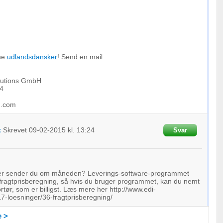
ine
udlandsdansker
! Send en mail
olutions GmbH
4
g.com
t
Skrevet
09-02-2015
kl. 13:24
Svar
r sender du om måneden? Leverings-software-programmet
gtprisberegning, så hvis du bruger programmet, kan du nemt
rtør, som er billigst. Læs mere her http://www.edi-
17-loesninger/36-fragtprisberegning/
 >