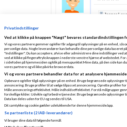
Jesper Lau
Tilmeldt 3. Feb
Du kan ryge in
06
Indlæg ialt:
Privatindstillinger
Det kommer da an 
12970
Ved at klikke på knappen "Nægt" bevares standardindstillingen f
Vi og vores partnere gemmer og/eller får adgang til oplysninger på en enhed, såso
Jesper Lauges
personlige data. Nogle leverandører kan behandle dine personlige data baseret på 
2015
kl. 21:05
"Indstillinger". Du kan acceptere, afvise eller administrere dine indstillinger ved at
ved at klikke på fingeraftryksknappen i nederste venstre hjørne af webstedet. For at
i sidefoden på hjemmesiden og klik på menupunktet Mine data, på den side kan du træ
Fra Korsør
vores partnere og vil ikke påvirke browserdata.
Tilmeldt 26. Feb
Ravn:
09
Vi og vores partnere behandler data for at analysere hjemmeside
Indlæg ialt:
5072
Opbevare og/eller tilgå oplysninger på en enhed. Bruge begrænsede oplysninger til 
Jesper 
annoncering. Bruge profiler til at vælge tilpasset annoncering. Oprette profiler for a
Du kan ryge
Måle annonceringseffektivitet. Måle indholdseffektivitet. Forstå målgrupper genn
forskellige kilder. Udvikle og forbedre tjenester. Bruge begrænsede oplysninger ti
Det kommer da 
Data kan deles uden for EU og sendes til USA.
Dit samtykke og cookie gælder udelukkende for denne hjemmeside/app.
Ja, det siger sig se
Se partnerliste (2 IAB-leverandører)
Vi bruger dine data til følgende formål: