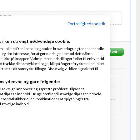
gesen:
d i problemer på størrelsen af kasserne
Fortrolighedspolitik
på hvad vægt / volumen forhold speditøren bruger.
or kun strengt nødvendige cookie.
m unikke ID'er i cookie og anden browserlagring for at behandle
en
Skrevet
30-01-
Svar
Fra
Sliknet
Thai-invest aps
legitim interesse, for at gøre indsigelse mod dette åbne
 klikke på knappen "Administrer indstillinger" eller til enhver tid
 trække dit samtykke tilbage, klik på fingeraftrykket eller linket
kke dit samtykke tilbage. Disse valg vil blive signaleret til
ns ydeevne og gøre følgende:
at vælge annoncering. Oprette profiler til tilpasset
Laugesen:
t tilpasse indhold. Bruge profiler til at vælge tilpasset indhold.
 ind i problemer på størrelsen af kasserne
em statistikker eller kombinationer af oplysninger fra
l at vælge indhold.
an på hvad vægt / volumen forhold speditøren bruger.
lv - Deraf det lille ord KAN :)