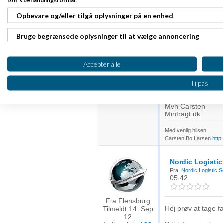
IAB's behandlingsformål:
Opbevare og/eller tilgå oplysninger på en enhed
Carsten Bo Lar
Bruge begrænsede oplysninger til at vælge annoncering
kl. 22:28
Oprette profiler til tilpasset annoncering
Accepter alle
Hejsa.
Fra Hundested
Tilmeldt 20. Sep
Bruge profiler til at vælge tilpasset annoncering
Alt efter vægt/volu
Tilpas
13
ups til de udenlan
Indlæg ialt:
175
Oprette profiler for at tilpasse indhold
Mvh Carsten
Minfragt.dk
Bruge profiler til at vælge tilpasset indhold
Med venlig hilsen
Måle annonceringseffektivitet
Carsten Bo Larsen
http
Måle indholdseffektivitet
Nordic Logistic
Fra
Nordic Logistic 
05:42
Forstå målgrupper gennem statistikker eller kombinationer af 
kilder
Fra Flensburg
Udvikle og forbedre tjenester
Hej prøv at tage fat
Tilmeldt 14. Sep
12