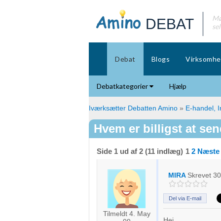
Mø
DEBAT
se
Debat
Blogs
Virksomhe
Debatkategorier
Hjælp
Iværksætter Debatten Amino
»
E-handel, I
Hvem er billigst at se
Side 1 ud af 2 (11 indlæg)
1
2
Næste
MIRA
Skrevet
30
Del via E-mail
Tilmeldt 4. May
Hej