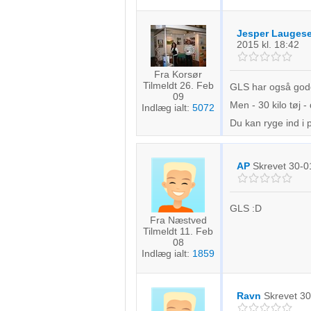
Jesper Lauges
2015
kl. 18:42
Fra Korsør
Tilmeldt 26. Feb
GLS har også gode 
09
Men - 30 kilo tøj 
Indlæg ialt:
5072
Du kan ryge ind i 
AP
Skrevet
30-0
GLS :D
Fra Næstved
Tilmeldt 11. Feb
08
Indlæg ialt:
1859
Ravn
Skrevet
30