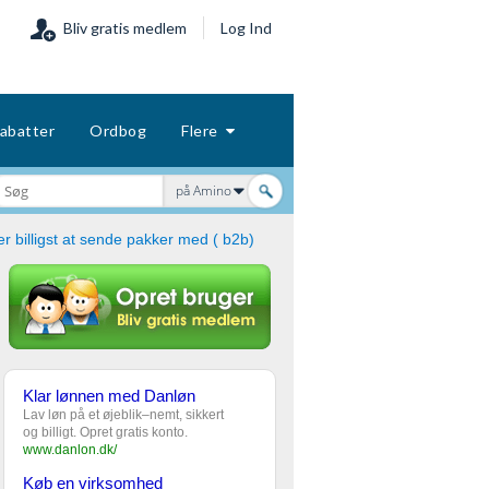
Bliv gratis medlem
Log Ind
abatter
Ordbog
Flere
på Amino
r billigst at sende pakker med ( b2b)
Klar lønnen med Danløn
Lav løn på et øjeblik–nemt, sikkert
og billigt. Opret gratis konto.
www.danlon.dk/
Køb en virksomhed