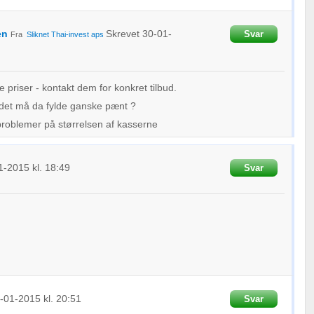
en
Skrevet
30-01-
Svar
Fra
Sliknet
Thai-invest aps
priser - kontakt dem for konkret tilbud.
- det må da fylde ganske pænt ?
problemer på størrelsen af kasserne
1-2015
kl. 18:49
Svar
-01-2015
kl. 20:51
Svar