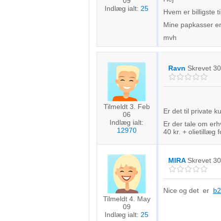
09
Indlæg ialt:
25
Hvem er billigste 
Mine papkasser e
mvh
Ravn
Skrevet
30
Tilmeldt 3. Feb
Er det til private
06
Indlæg ialt:
Er der tale om erh
12970
40 kr. + olietillæg 
MIRA
Skrevet
30
Nice og det er
b2
Tilmeldt 4. May
09
Indlæg ialt:
25