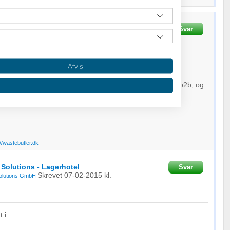
sen
Skrevet
30-01-2015
Svar
Fra
Minfragt.dk
Afvis
men af dine kasser ville jeg anbefale gls til dine danske b2b, og
dske, evt asendia.
://wastebutler.dk
 Solutions - Lagerhotel
Svar
Skrevet
07-02-2015
kl.
Solutions GmbH
oplysninger fra forskellige
 i