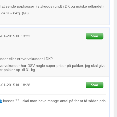
til at sende papkasser (stykgods rundt i DK og måske udlandet)
r ca 20-35kg (tøj)
-01-2015
kl. 13:22
Svar
 kunder eller erhvervskunder i DK?
vervskunder har DSV nogle super priser på pakker, jeg skal give
for pakker op til 31 kg
-01-2015
kl. 18:28
Svar
b
kasser ?? skal man have mange antal på for at få sådan pris