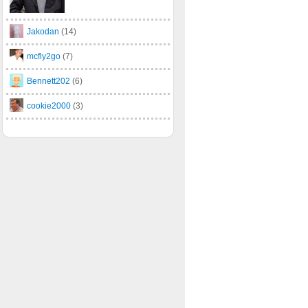
Jakodan
(14)
mcfly2go
(7)
Bennett202
(6)
cookie2000
(3)