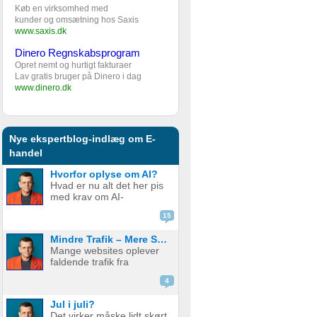
Køb en virksomhed med
kunder og omsætning hos Saxis
www.saxis.dk
Dinero Regnskabsprogram
Opret nemt og hurtigt fakturaer
Lav gratis bruger på Dinero i dag
www.dinero.dk
Nye ekspertblog-indlæg om E-
handel
Hvorfor oplyse om AI?
Hvad er nu alt det her pis
med krav om AI-
disclaimere? YouTube vil
15
have det. Spotify vil have
det. Og andre platforme
Mindre Trafik – Mere Salg
hopper også med på
Mange websites oplever
vognen. Men… hvorfor
faldende trafik fra
egentlig? OK, boomer –
søgemaskiner som
hvad er logikken he...
4
Google. Nogle mistænker
at det skyldes AI. Andre at
Jul i juli?
de bare ikke ranker så
Det virker måske lidt skørt