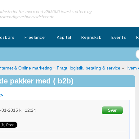
destedet for mere end 280.000 iværksættere og
lvstændige erhvervsdrivende.
dsbørs
Freelancer
Kapital
Regnskab
Events
R
nternet & Online marketing
»
Fragt, logistik, betaling & service
»
Hvem e
nde pakker med ( b2b)
 >
-01-2015
kl. 12:24
Svar