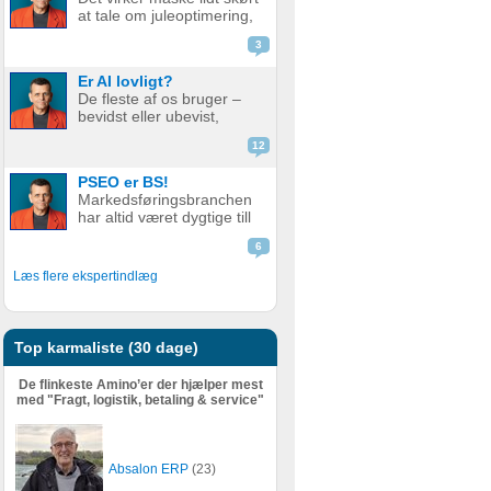
godt som før. Men er det
at tale om juleoptimering,
nu så slemt? Måske er det
mens vi stadig sveder
slet ikke så v...
3
under sommerens
hedebølge. Men der er
Er AI lovligt?
faktisk god grund til det.
De fleste af os bruger –
Alt for mange glemmer at
bevidst eller ubevist,
forberede deres website
værktøjer i dag som helt
eller web...
12
eller delvist bygger på AI.
Det er derfor relevant at
PSEO er BS!
stille spørgsmål ved, om
Markedsføringsbranchen
det er lovligt. AI er en
har altid været dygtige till
meget bred betegnelse
at pakke gammel fisk ind i
–...
6
nyt, skinnende papir.
Nogle gange lidt for
Læs flere ekspertindlæg
dygtige. Giv en støvet,
gammel strategi, eller en
metode der har fået
meget kr...
Top karmaliste (30 dage)
De flinkeste Amino’er der hjælper mest
med "Fragt, logistik, betaling & service"
Absalon ERP
(23)