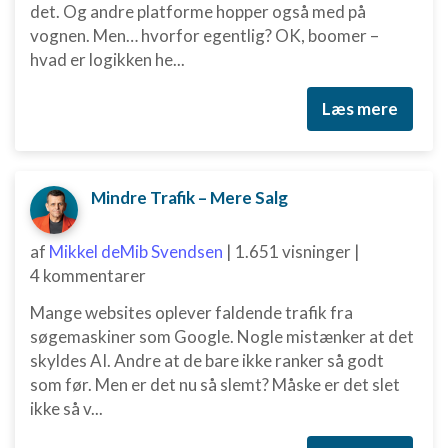
det. Og andre platforme hopper også med på
Funktionel
vognen. Men… hvorfor egentlig? OK, boomer –
Annoncering / marketing
hvad er logikken he...
Læs mere
Mindre Trafik – Mere Salg
af
Mikkel deMib Svendsen
|
1.651 visninger
|
4 kommentarer
Mange websites oplever faldende trafik fra
søgemaskiner som Google. Nogle mistænker at det
skyldes AI. Andre at de bare ikke ranker så godt
som før. Men er det nu så slemt? Måske er det slet
ikke så v...