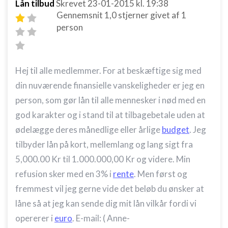
Lån tilbud
Skrevet
23-01-2015
kl. 19:38
Gennemsnit
1,0
stjerner givet af
1
person
Hej til alle medlemmer. For at beskæftige sig med
din nuværende finansielle vanskeligheder er jeg en
person, som gør lån til alle mennesker i nød med en
god karakter og i stand til at tilbagebetale uden at
ødelægge deres månedlige eller årlige
budget
. Jeg
tilbyder lån på kort, mellemlang og lang sigt fra
5,000.00 Kr til 1.000.000,00 Kr og videre. Min
refusion sker med en 3% i
rente
. Men først og
fremmest vil jeg gerne vide det beløb du ønsker at
låne så at jeg kan sende dig mit lån vilkår fordi vi
opererer i
euro
. E-mail: ( Anne-