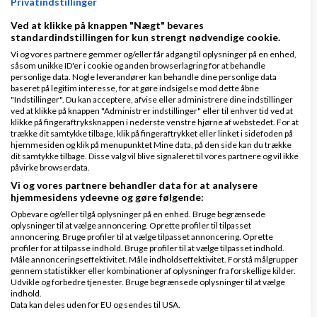
Privatindstillinger
og den øverste menu er alt for fed. Det gør helt
Ved at klikke på knappen "Nægt" bevares
ondt i øjnene og føles uskarpt... Forstår at du synes
standardindstillingen for kun strengt nødvendige cookie.
det er umuligt at gøre alle tilfredse og det er det
Vi og vores partnere gemmer og/eller får adgang til oplysninger på en enhed,
såsom unikke ID'er i cookie og anden browserlagring for at behandle
selvfølgelig, men en skrift som er ubehagelig for
personlige data. Nogle leverandører kan behandle dine personlige data
baseret på legitim interesse, for at gøre indsigelse mod dette åbne
øjnene er ikke smart.
"Indstillinger". Du kan acceptere, afvise eller administrere dine indstillinger
ved at klikke på knappen "Administrer indstillinger" eller til enhver tid ved at
klikke på fingeraftryksknappen i nederste venstre hjørne af webstedet. For at
Det er et problem at der skal surfes lidt rundt for at
trække dit samtykke tilbage, klik på fingeraftrykket eller linket i sidefoden på
finde jeres hovedprodukter.
hjemmesiden og klik på menupunktet Mine data, på den side kan du trække
dit samtykke tilbage. Disse valg vil blive signaleret til vores partnere og vil ikke
påvirke browserdata.
Ellers er designet flot, åbent og lækkert. Kan godt
Vi og vores partnere behandler data for at analysere
lide farvevalgene og Prestshop temaet.
hjemmesidens ydeevne og gøre følgende:
Opbevare og/eller tilgå oplysninger på en enhed. Bruge begrænsede
MVH
oplysninger til at vælge annoncering. Oprette profiler til tilpasset
annoncering. Bruge profiler til at vælge tilpasset annoncering. Oprette
Lars, Silvo.dk
profiler for at tilpasse indhold. Bruge profiler til at vælge tilpasset indhold.
Måle annonceringseffektivitet. Måle indholdseffektivitet. Forstå målgrupper
gennem statistikker eller kombinationer af oplysninger fra forskellige kilder.
Svar
Udvikle og forbedre tjenester. Bruge begrænsede oplysninger til at vælge
indhold.
Data kan deles uden for EU og sendes til USA.