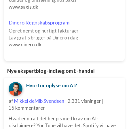
Måle indholdseffektivitet
www.saxis.dk
Forstå målgrupper gennem statistikker eller
kombinationer af oplysninger fra forskellige
Dinero Regnskabsprogram
kilder
Opret nemt og hurtigt fakturaer
Udvikle og forbedre tjenester
Lav gratis bruger på Dinero i dag
www.dinero.dk
Bruge begrænsede oplysninger til at vælge
indhold
IAB Special Features:
Bruge præcise geografiske
Nye ekspertblog-indlæg om E-handel
placeringsoplysninger
Hvorfor oplyse om AI?
Identificere enheder baseret på aktivt
anmodede oplysninger
af
Mikkel deMib Svendsen
|
2.331 visninger
|
Ikke-IAB-behandlingsformål:
15 kommentarer
Nødvendig
Hvad er nu alt det her pis med krav om AI-
Ydeevne
disclaimere? YouTube vil have det. Spotify vil have