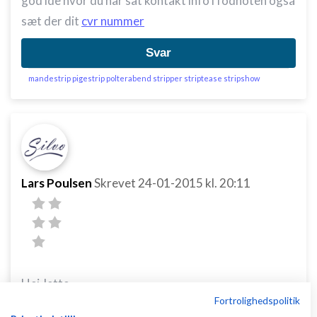
god ide hvor du har sat kontakt info i fodnoten også
sæt der dit
cvr nummer
Svar
mandestrip pigestrip polterabend stripper striptease stripshow
Lars Poulsen
Skrevet
24-01-2015
kl. 20:11
Hej Jette
Fortrolighedspolitik
Dette er nævnt lidt før, men skriften i overskrifter