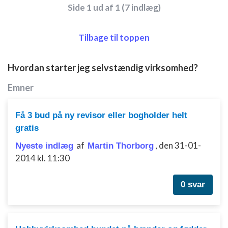
kombinationer af oplysninger fra forskellige
Side 1 ud af 1 (7 indlæg)
kilder
Udvikle og forbedre tjenester
Tilbage til toppen
Bruge begrænsede oplysninger til at vælge
indhold
Hvordan starter jeg selvstændig virksomhed?
IAB Special Features:
Emner
Bruge præcise geografiske
placeringsoplysninger
Få 3 bud på ny revisor eller bogholder helt
Identificere enheder baseret på aktivt
gratis
anmodede oplysninger
af
,
den 31-01-
Nyeste indlæg
Martin Thorborg
Ikke-IAB-behandlingsformål:
2014 kl. 11:30
Nødvendig
0 svar
Ydeevne
Funktionel