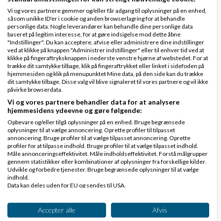
billeder
Vi og vores partnere gemmer og/eller får adgang til oplysninger på en enhed,
såsom unikke ID'er i cookie og anden browserlagring for at behandle
Kontaktinformationer til skolerne/skrive
personlige data. Nogle leverandører kan behandle dine personlige data
besked/mail til skolen direkte fra siden
baseret på legitim interesse, for at gøre indsigelse mod dette åbne
"Indstillinger". Du kan acceptere, afvise eller administrere dine indstillinger
Lovstof om skoleskifte osv.
ved at klikke på knappen "Administrer indstillinger" eller til enhver tid ved at
klikke på fingeraftryksknappen i nederste venstre hjørne af webstedet. For at
Links
til offentlige/kommunale hjemmesider
trække dit samtykke tilbage, klik på fingeraftrykket eller linket i sidefoden på
hjemmesiden og klik på menupunktet Mine data, på den side kan du trække
dit samtykke tilbage. Disse valg vil blive signaleret til vores partnere og vil ikke
Til at logge ind kan det måske integreres med
påvirke browserdata.
Facebook
og det kan måske sørge for at folk holder
Vi og vores partnere behandler data for at analysere
hjemmesidens ydeevne og gøre følgende:
en god tone og er mere saglige.
Opbevare og/eller tilgå oplysninger på en enhed. Bruge begrænsede
Hvad siger I til det? :-)
oplysninger til at vælge annoncering. Oprette profiler til tilpasset
annoncering. Bruge profiler til at vælge tilpasset annoncering. Oprette
profiler for at tilpasse indhold. Bruge profiler til at vælge tilpasset indhold.
Dbh. Teis
Måle annonceringseffektivitet. Måle indholdseffektivitet. Forstå målgrupper
gennem statistikker eller kombinationer af oplysninger fra forskellige kilder.
Udvikle og forbedre tjenester. Bruge begrænsede oplysninger til at vælge
Svar
indhold.
Data kan deles uden for EU og sendes til USA.
Dit samtykke og cookie gælder udelukkende for denne hjemmeside/app.
Se partnerliste (2 IAB-leverandører)
Accepter alle
Afvis