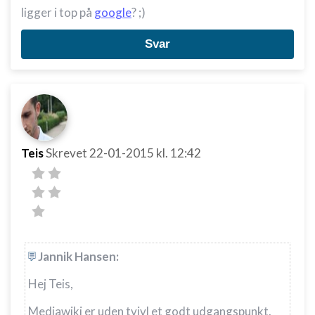
ligger i top på
google
? ;)
Svar
Teis
Skrevet
22-01-2015
kl. 12:42
Jannik Hansen:
Hej Teis,
Mediawiki er uden tvivl et godt udgangspunkt.