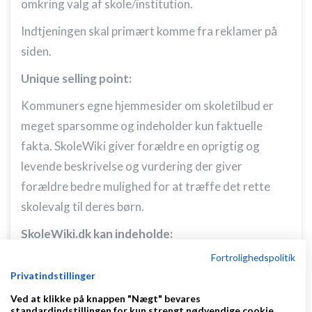
omkring valg af skole/institution.
Indtjeningen skal primært komme fra reklamer på
siden.
Unique selling point:
Kommuners egne hjemmesider om skoletilbud er
meget sparsomme og indeholder kun faktuelle
fakta. SkoleWiki giver forældre en oprigtig og
levende beskrivelse og vurdering der giver
forældre bedre mulighed for at træffe det rette
skolevalg til deres børn.
SkoleWiki.dk kan indeholde:
Fortrolighedspolitik
Søgning på skoler: geografi, vurdering,
Privatindstillinger
skoleretning, sprog mm.
Ved at klikke på knappen "Nægt" bevares
Vurderinger/beskrivelser af alle skoler med
standardindstillingen for kun strengt nødvendige cookie.