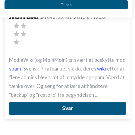
Vi bruger dine data til følgende formål:
Tilpas
IAB's behandlingsformål:
sesammases
Skrevet
22-01-2015
kl. 12:52
Opbevare og/eller tilgå oplysninger på en
enhed
Bruge begrænsede oplysninger til at vælge
annoncering
Oprette profiler til tilpasset annoncering
MediaWiki (og MoinMoin) er svært at beskytte mod
Bruge profiler til at vælge tilpasset
spam
. Svensk Piratpartiet slukke deres
wiki
efter at
annoncering
flere admins blev træt af at rydde op spam. Værd at
Oprette profiler for at tilpasse indhold
tænke over. Og sørg for at lære at håndtere
"backup" og "restore" fra begyndelsen ...
Bruge profiler til at vælge tilpasset indhold
Måle annonceringseffektivitet
Svar
Måle indholdseffektivitet
Forstå målgrupper gennem statistikker eller