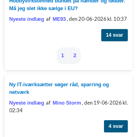
Annoncering / marketing
Hobbyvirksomhed bundet på hænder og fødder.
Må jeg slet ikke sælge i EU?
af
,
den 20-06-2026 kl. 10:37
Nyeste indlæg
ME93
14 svar
1
2
Ny IT-iværksætter søger råd, sparring og
netværk
af
,
den 19-06-2026 kl.
Nyeste indlæg
Mino Storm
02:34
4 svar