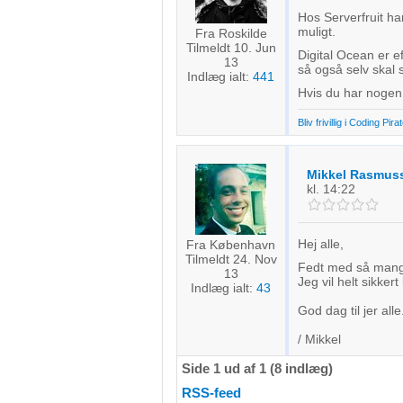
Hos Serverfruit ha
muligt.
Udvikle og forbedre tjenester
Fra Roskilde
Tilmeldt 10. Jun
Digital Ocean er e
13
Bruge begrænsede oplysninger til at vælge indhold
så også selv skal 
Indlæg ialt:
441
Hvis du har nogen
IAB Special Features:
Bliv frivillig i Coding Pira
Bruge præcise geografiske placeringsoplysninger
Identificere enheder baseret på aktivt anmodede oplysninger
Mikkel Rasmus
kl. 14:22
Ikke-IAB-behandlingsformål:
Nødvendig
Hej alle,
Fra København
Ydeevne
Tilmeldt 24. Nov
Fedt med så mange
13
Jeg vil helt sikker
Indlæg ialt:
43
Funktionel
God dag til jer alle
Annoncering / marketing
/ Mikkel
Side 1 ud af 1 (8 indlæg)
RSS-feed