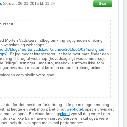
x
Skrevet
06-01-2015
kl. 11:34
Svar
mussen:
med Morten Vadskærs indlæg omkring vigtigheden omkring
ns websites og webshops (
no.dk/blogs/mortenvadskaer/archive/2015/01/02/hastighed-
spx).
Er jeg meget interesseret i at høre hvor man finder den
løsning til brug af webshop (hovedsageligt woocommerce).
de "billige" løsninger: unoeuro, meebox, surftown ikke som
nger hvis man ønsker at køre en seriøs forretning online.
italocean.com skulle være godt....
, at det for det meste er forkerte og - i følge min egen mening -
st, at lægge en webshop på et billigt
webhotel
, specielt hvis det
e man vil opnå. En cloud-løsning/
cloud
vps vil dog være i den
en du skal ikke bare have en server. Serveren skal også være
tunet, hvis du skal opnå maksimal performance.