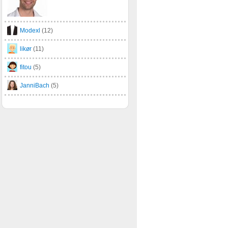
Modexl
(12)
likør
(11)
fitou
(5)
JanniBach
(5)