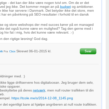
gtige - det kan der ikke være nogen tvivl om. Om de er det
et ved jeg ikke. Det kommer meget an på
budget
og ambitioner.
 ikke har servere i Danmark. Det betyder ikke det store, men
 har en påvirkning på SEO-resultater i forhold til en dansk
iøse og store webshops der med succes kører på en managed
ske det også kunne være en mulighed? Tag den gerne med i
og hiv fat i mig, hvis det kunne være relevant. :-)
n den rigtige løsning! God dag.
en
Skrevet
06-01-2015
kl.
Svar
Fra
Cbox
oldninger med. :)
g ikke ligge driftservere hos digitalocean. Jeg bruger dem selv,
itiske opgaver.
beskyttelse på deres
netværk
, men null router trafikken til din
eb.
ksempel.
https://tcole.me/s/2014-12-08_1145.png
 det egentligt bare at hjælpe angriberen at null route trafikken.