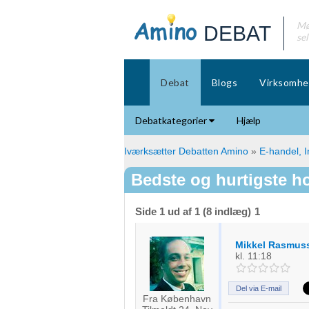
Mø
DEBAT
se
Debat
Blogs
Virksomhe
Debatkategorier
Hjælp
Iværksætter Debatten Amino
»
E-handel, I
Bedste og hurtigste h
Side 1 ud af 1 (8 indlæg)
1
Mikkel Rasmus
kl. 11:18
Del via E-mail
Fra København