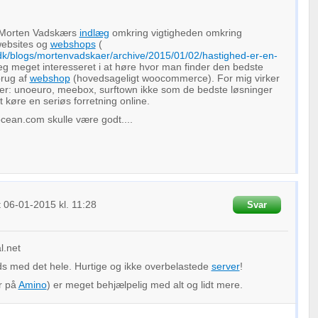
d Morten Vadskærs
indlæg
omkring vigtigheden omkring
websites og
webshops
(
dk/blogs/mortenvadskaer/archive/2015/01/02/hastighed-er-en-
eg meget interesseret i at høre hvor man finder den bedste
brug af
webshop
(hovedsageligt woocommerce). For mig virker
nger: unoeuro, meebox, surftown ikke som de bedste løsninger
 køre en seriøs forretning online.
locean.com skulle være godt....
t
06-01-2015
kl. 11:28
Svar
l.net
reds med det hele. Hurtige og ikke overbelastede
server
!
r på
Amino
) er meget behjælpelig med alt og lidt mere.