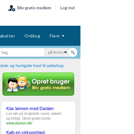
Bliv gratis medlem
Log Ind
abatter
Ordbog
Flere
på Amino
dste og hurtigste host til webshop
Klar lønnen med Danløn
Lav løn på et øjeblik–nemt, sikkert
og billigt. Opret gratis konto.
www.danlon.dk/
Køb en virksomhed