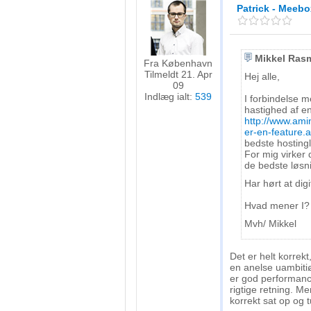
Patrick - Meebo
Mikkel Ras
Fra København
Tilmeldt 21. Apr
Hej alle,
09
Indlæg ialt:
539
I forbindelse 
hastighed af e
http://www.ami
er-en-feature.a
bedste hosting
For mig virker 
de bedste løsni
Har hørt at dig
Hvad mener I?
Mvh/ Mikkel
Det er helt korrekt
en anelse uambitiø
er god performanc
rigtige retning. M
korrekt sat op og 