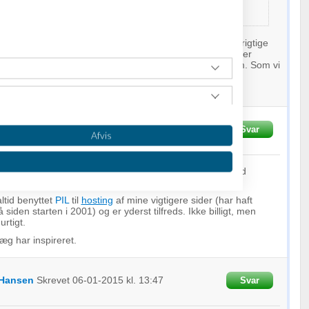
kan skalere sig ud af mange ting, men det er aldrig den rigtige
e løsning ift. performance ligger i optimeret kode. Derefter
t server-setup og derefter; den rigtige hosting-platform. Som vi
ebox:
ldrig afvikles hurtigere end koden tillader".
r
Skrevet
06-01-2015
kl. 13:26
Svar
Afvis
platformen. Der er flere, der er væsentligt hurtigere end
ltid benyttet
PIL
til
hosting
af mine vigtigere sider (har haft
siden starten i 2001) og er yderst tilfreds. Ikke billigt, men
urtigt.
læg har inspireret.
 Hansen
Skrevet
06-01-2015
kl. 13:47
Svar
oplysninger fra forskellige