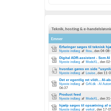
Teknik, hosting & e-handelsløsn
Emner
Erfaringer søges til teknisk 
af
,
den 04-08-
Nyeste indlæg
fitou
Digital ADR-assistent - Som A
af
,
den 02-
Nyeste indlæg
ModeXL
hvordan gøres en side "usynl
af
,
den 11-0
Nyeste indlæg
Louise
Det er egentlig ret vildt... AI
af
Nyeste indlæg
GrN.dk - AI Autom
06:37
Product feed
af
,
den 31-
Nyeste indlæg
ModeXL
hjælp søges til opsætning af o
af
,
den 17-05
Nyeste indlæg
verkol