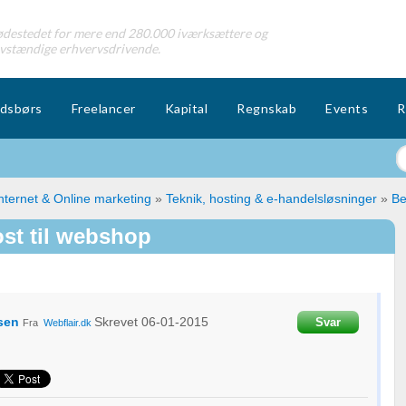
destedet for mere end 280.000 iværksættere og
lvstændige erhvervsdrivende.
dsbørs
Freelancer
Kapital
Regnskab
Events
R
nternet & Online marketing
»
Teknik, hosting & e-handelsløsninger
»
Be
ost til webshop
sen
Skrevet
06-01-2015
Svar
Fra
Webflair.dk