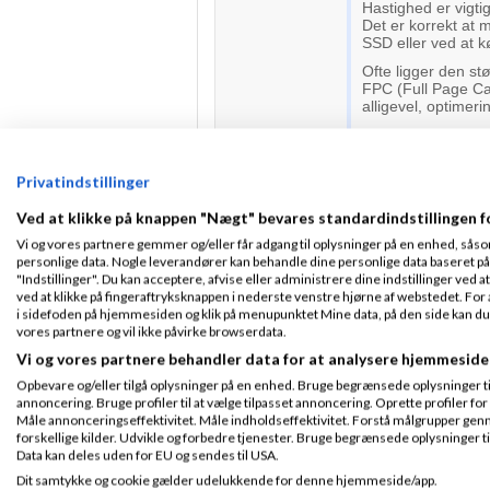
Hastighed er vigtig
Det er korrekt at 
SSD eller ved at 
Ofte ligger den st
FPC (Full Page Cac
alligevel, optimer
Mvh
Sylvester
Privatindstillinger
Ved at klikke på knappen "Nægt" bevares standardindstillingen f
Patrick - Meebo
Vi og vores partnere gemmer og/eller får adgang til oplysninger på en enhed, såso
personlige data. Nogle leverandører kan behandle dine personlige data baseret på 
"Indstillinger". Du kan acceptere, afvise eller administrere dine indstillinger ved at
ved at klikke på fingeraftryksknappen i nederste venstre hjørne af webstedet. For at
Sylvester N
Fra København
i sidefoden på hjemmesiden og klik på menupunktet Mine data, på den side kan du træ
Tilmeldt 21. Apr
Hastighed er vi
vores partnere og vil ikke påvirke browserdata.
09
kode.
Vi og vores partnere behandler data for at analysere hjemmeside
Indlæg ialt:
539
Det er korrekt 
F.eks. med SSD
Opbevare og/eller tilgå oplysninger på en enhed. Bruge begrænsede oplysninger til 
anden leverand
annoncering. Bruge profiler til at vælge tilpasset annoncering. Oprette profiler for a
Måle annonceringseffektivitet. Måle indholdseffektivitet. Forstå målgrupper genn
Ofte ligger den
forskellige kilder. Udvikle og forbedre tjenester. Bruge begrænsede oplysninger ti
bruge FPC (Ful
Data kan deles uden for EU og sendes til USA.
brugt alligevel
Dit samtykke og cookie gælder udelukkende for denne hjemmeside/app.
Mvh