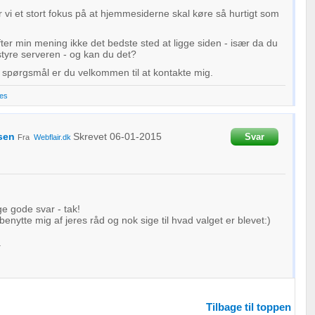
r vi et stort fokus på at hjemmesiderne skal køre så hurtigt som
fter min mening ikke det bedste sted at ligge siden - især da du
styre serveren - og kan du det?
 spørgsmål er du velkommen til at kontakte mig.
tes
sen
Skrevet
06-01-2015
Svar
Fra
Webflair.dk
 gode svar - tak!
t benytte mig af jeres råd og nok sige til hvad valget er blevet:)
.
Tilbage til toppen