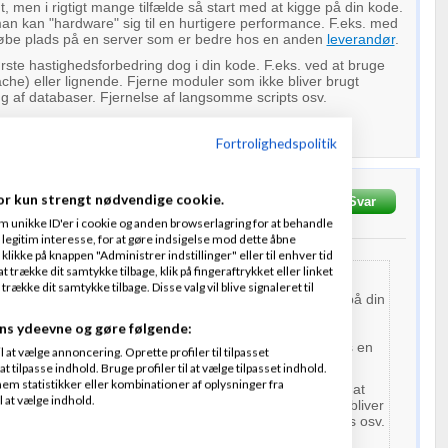
t, men i rigtigt mange tilfælde så start med at kigge på din kode.
man kan "hardware" sig til en hurtigere performance. F.eks. med
købe plads på en server som er bedre hos en anden
leverandør
.
ørste hastighedsforbedring dog i din kode. F.eks. ved at bruge
he) eller lignende. Fjerne moduler som ikke bliver brugt
ing af databaser. Fjernelse af langsomme scripts osv.
Fortrolighedspolitik
or kun strengt nødvendige cookie.
x
Skrevet
06-01-2015
kl. 12:30
Svar
m unikke ID'er i cookie og anden browserlagring for at behandle
legitim interesse, for at gøre indsigelse mod dette åbne
 klikke på knappen "Administrer indstillinger" eller til enhver tid
 trække dit samtykke tilbage, klik på fingeraftrykket eller linket
ielsen:
kke dit samtykke tilbage. Disse valg vil blive signaleret til
gtigt, men i rigtigt mange tilfælde så start med at kigge på din
ns ydeevne og gøre følgende:
at man kan "hardware" sig til en hurtigere performance.
 eller ved at købe plads på en server som er bedre hos en
at vælge annoncering. Oprette profiler til tilpasset
ør.
t tilpasse indhold. Bruge profiler til at vælge tilpasset indhold.
em statistikker eller kombinationer af oplysninger fra
 største hastighedsforbedring dog i din kode. F.eks. ved at
l at vælge indhold.
l Page Cache) eller lignende. Fjerne moduler som ikke bliver
, optimering af databaser. Fjernelse af langsomme scripts osv.