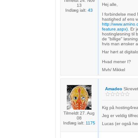
Tilmeldt 24. Nov
Hej alle,
13
Indlæg ialt:
43
I forbindelse me
hastighed af ens 
http://www.amino.
feature.aspx).
Er j
hostingløsning til 
de "billige" løsni
hvis man ønsker at
Har hørt at digita
Hvad mener I?
Mvh/ Mikkel
Amadeo
Skreve
Kig på hosting4rea
Tilmeldt 27. Aug
Jeg er veldig tilf
08
Indlæg ialt:
1175
Lucas (er også he