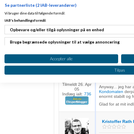
Sylvester
Se partnerliste (2 IAB-leverandører)
Vi bruger dine data til følgende formål:
Helt korrekt. Man 
IAB's behandlingsformål:
løsning. Den rigtig
kommer et optimere
Opbevare og/eller tilgå oplysninger på en enhed
plejer at sige i Me
"Et
website
kan a
Bruge begrænsede oplysninger til at vælge annoncering
Oprette profiler til tilpasset annoncering
Morten Vadskæ
Accepter alle
Bruge profiler til at vælge tilpasset annoncering
Tilpas
Du kan også se på 
Oprette profiler for at tilpasse indhold
WooCommerce ;-)
Fra Aalborg
Tilmeldt 26. Apr
Anyway... jeg har a
05
Bruge profiler til at vælge tilpasset indhold
Kondomaten
derpå 
Indlæg ialt:
736
enormt stabilt og h
Måle annonceringseffektivitet
Glad for at mit ind
Måle indholdseffektivitet
Kristoffer Rath
Forstå målgrupper gennem statistikker eller kombinationer af 
kilder