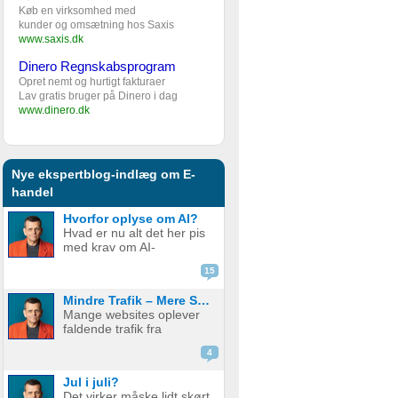
Køb en virksomhed med
kunder og omsætning hos Saxis
www.saxis.dk
Dinero Regnskabsprogram
Opret nemt og hurtigt fakturaer
Lav gratis bruger på Dinero i dag
www.dinero.dk
Nye ekspertblog-indlæg om E-
handel
Hvorfor oplyse om AI?
Hvad er nu alt det her pis
med krav om AI-
disclaimere? YouTube vil
15
have det. Spotify vil have
det. Og andre platforme
Mindre Trafik – Mere Salg
hopper også med på
Mange websites oplever
vognen. Men… hvorfor
faldende trafik fra
egentlig? OK, boomer –
søgemaskiner som
hvad er logikken he...
4
Google. Nogle mistænker
at det skyldes AI. Andre at
Jul i juli?
de bare ikke ranker så
Det virker måske lidt skørt