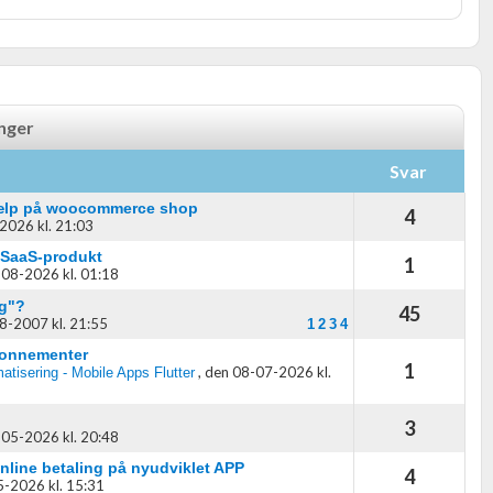
inger
Svar
hjælp på woocommerce shop
4
2026 kl. 21:03
I SaaS-produkt
1
08-2026 kl. 01:18
ig"?
45
8-2007 kl. 21:55
1
2
3
4
-abonnementer
1
,
den 08-07-2026 kl.
atisering - Mobile Apps Flutter
3
05-2026 kl. 20:48
nline betaling på nyudviklet APP
4
-2026 kl. 15:31