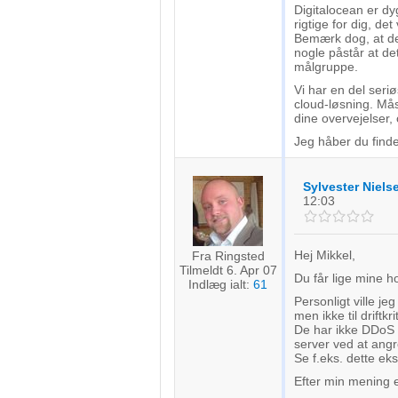
Digitalocean er dy
rigtige for dig, d
Bemærk dog, at de
nogle påstår at det
målgruppe.
Vi har en del ser
cloud-løsning. Må
dine overvejelser, 
Jeg håber du finde
Sylvester Niels
12:03
Hej Mikkel,
Fra Ringsted
Tilmeldt 6. Apr 07
Du får lige mine h
Indlæg ialt:
61
Personligt ville je
men ikke til driftkr
De har ikke DDoS 
server ved at angr
Se f.eks. dette e
Efter min mening er